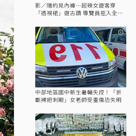
影／隱約見內褲…超辣女遊客穿
「透視裙」遊古蹟 導覽員拒入全網
讚翻
中部地區國中新生暑輔失控！「折
斷掃把刺眼」女老師受重傷恐失明