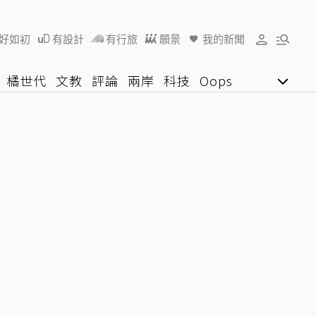
好如初
有設計
有行旅
願景
我的新聞
橘世代
文教
評論
兩岸
科技
Oops
女子漾
陽光行動
影音網
U好學