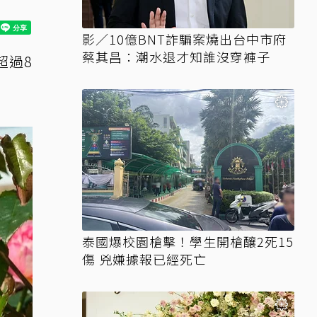
影／10億BNT詐騙案燒出台中市府
蔡其昌：潮水退才知誰沒穿褲子
超過8
泰國爆校園槍擊！學生開槍釀2死15
傷 兇嫌據報已經死亡