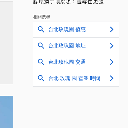
腳環換手環感想：羞辱性更強