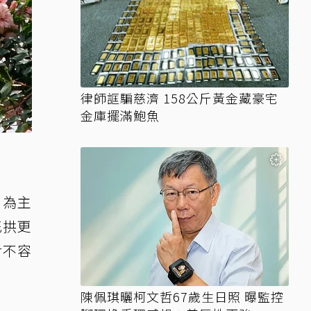
律師誆騙慈濟 158公斤黃金藏豪宅
金庫擺滿鮑魚
」為主
花拱更
對不容
陳佩琪曬柯文哲67歲生日照 曝監控