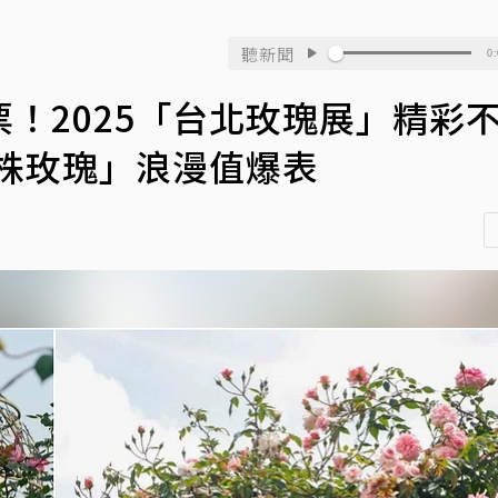
聽新聞
0:
！2025「台北玫瑰展」精彩
千株玫瑰」浪漫值爆表