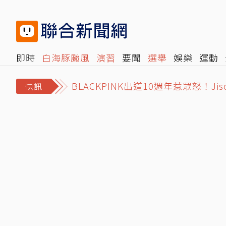
即時
白海豚颱風
演習
要聞
選舉
娛樂
運動
BLACKPINK出道10週年惹眾怒！J
閱讀
旅遊
雜誌
報時光
倡議+
500輯
轉角國
白海豚主要外圍雨帶逼近 吳聖宇示
快訊
為何男生都喜歡姐姐？大批男網友齊