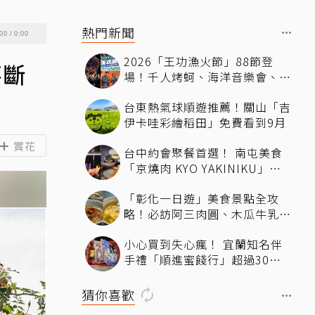
熱門新聞
00
/
0:00
2026「王功漁火節」88節登
不斷
場！千人烤蚵、海洋音樂會、煙
火秀接力登場 「玖壹壹、美秀
台東熱氣球順遊推薦！關山「吉
集團開唱」
伊卡哇彩繪稻田」免費看到9月
賞花
台中約會聚餐首選！ 南屯美食
「京燒肉 KYO YAKINIKU」公
益路一級戰區A5和牛燒肉，京
「彰化一日遊」美食景點全攻
平雙人套餐全程專人代烤
略！必訪阿三肉圓、木瓜牛乳、
爌肉飯，順遊步道看夜景一次排
小心買到失心瘋！ 宜蘭知名伴
好
手禮「順進蜜餞行」超過30種
蜜餞、果乾選擇，連立法院都團
購
猜你喜歡