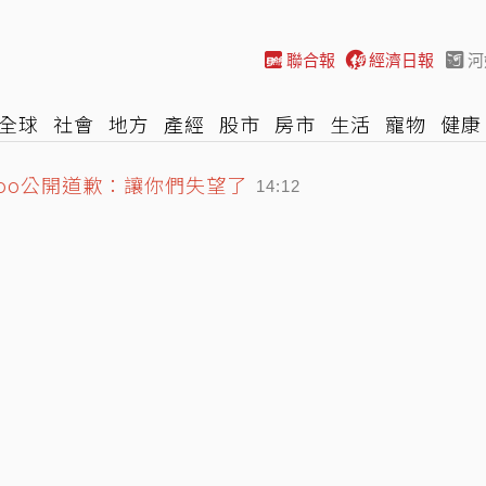
聯合報
經濟日報
河
全球
社會
地方
產經
股市
房市
生活
寵物
健康
isoo公開道歉：讓你們失望了
際
NBA
時尚
汽車
棒球
HBL
遊戲
專題
網誌
14:12
警北台灣：會維持雙眼結構
13:58
讚：1特質太加分
14:06