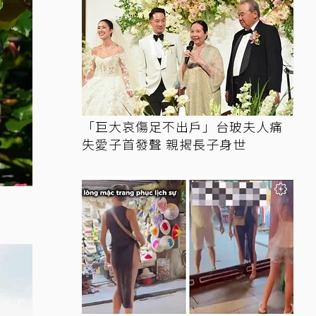
「巨大哀傷足不出戶」台玻夫人痛
失愛子首發聲 親揭長子身世