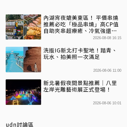
內湖宵夜媲美東區！ 平價串燒
推薦必吃「極品串燒」高CP值
自助夾串超療癒、冷氣強還不
限時內用
2026-08-08 16:15
洗版IG新北打卡聖地！踏青、
玩水、拍美照一次滿足
2026-08-06 11:00
新北暑假夜間景點推薦｜八里
左岸光雕藝術展正式登場！
2026-08-06 10:01
udn討論區