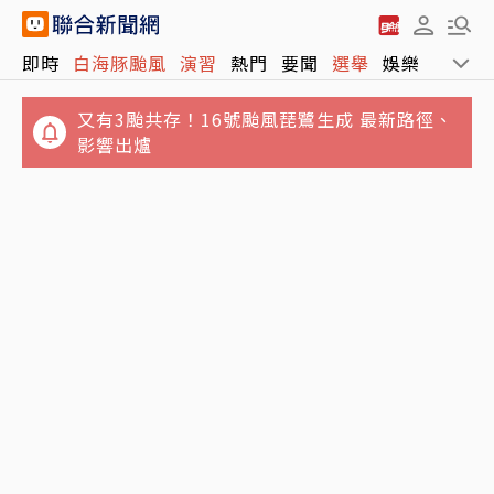
又有3颱共存！16號颱風琵鷺生成 最新路徑、
即時
白海豚颱風
演習
熱門
要聞
選舉
娛樂
運動
影響出爐
政院月底拍板總預算案 明年度國防預算將創新
高上看1.1兆
講手機太大聲被廣播提醒 女衝進車長室攻擊…
台鐵不忍喊告