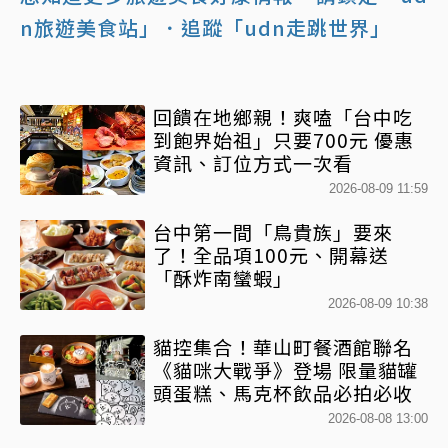
n旅遊美食站」
．追蹤「udn走跳世界」
回饋在地鄉親！爽嗑「台中吃
到飽界始祖」只要700元 優惠
資訊、訂位方式一次看
2026-08-09 11:59
台中第一間「鳥貴族」要來
了！全品項100元、開幕送
「酥炸南蠻蝦」
2026-08-09 10:38
貓控集合！華山町餐酒館聯名
《貓咪大戰爭》登場 限量貓罐
頭蛋糕、馬克杯飲品必拍必收
2026-08-08 13:00