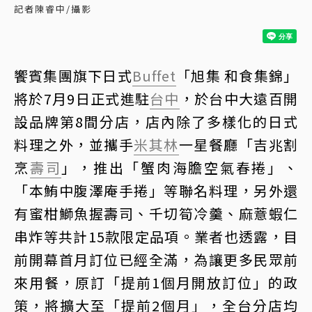
記者陳睿中/攝影
饗賓集團旗下日式
Buffet
「旭集 和食集錦」
將於7月9日正式進駐
台中
，於台中大遠百開
設品牌第8間分店，店內除了多樣化的日式
料理之外，並攜手
米其林
一星餐廳「吉兆割
烹
壽司
」，推出「蟹肉海膽空氣春捲」、
「本鮪中腹澤庵手捲」等聯名料理，另外還
有蜜柑鰤魚握壽司、千切筍冷羹、麻薏蝦仁
串炸等共計15款限定品項。業者也透露，目
前開幕首月訂位已經全滿，為讓更多民眾前
來用餐，原訂「提前1個月開放訂位」的政
策，將擴大至「提前2個月」，全台分店均