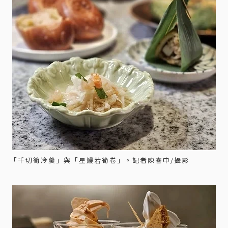
「千切筍冷羹」與「星鰻若筍卷」。記者陳睿中/攝影