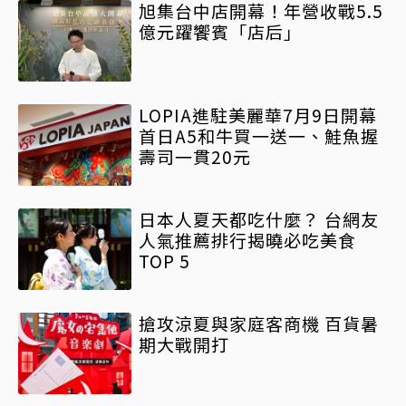
旭集台中店開幕！年營收戰5.5
億元躍饗賓「店后」
LOPIA進駐美麗華7月9日開幕
首日A5和牛買一送一、鮭魚握
壽司一貫20元
日本人夏天都吃什麼？ 台網友
人氣推薦排行揭曉必吃美食
TOP 5
搶攻涼夏與家庭客商機 百貨暑
期大戰開打