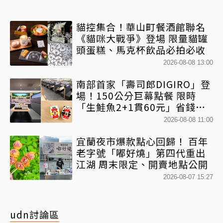
貓控集合！華山町餐酒館聯名
《貓咪大戰爭》登場 限量貓罐
頭蛋糕、馬克杯飲品必拍必收
2026-08-08 13:00
南部首家「壽司郎DIGIRO」登
場！150公分巨幕點餐 限時
「生鮭魚2+1貫60元」省錢攻
略快看
2026-08-08 11:00
宜蘭夜市爆款點心回歸！ 百年
老字號「嘟好燒」第四代重出
江湖 周末限定、開賣地點公開
2026-08-07 15:27
udn討論區