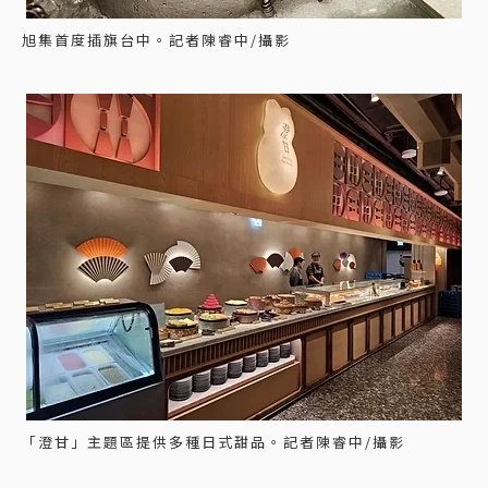
旭集首度插旗台中。記者陳睿中/攝影
「澄甘」主題區提供多種日式甜品。記者陳睿中/攝影