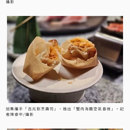
攝影
旭集攜手「吉兆割烹壽司」，推出「蟹肉海膽空氣春捲」。記
者陳睿中/攝影