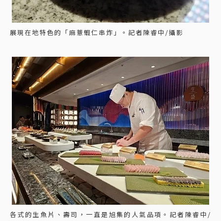
展現在地特色的「麻薏蝦仁串炸」。記者陳睿中/攝影
各式的生魚片、壽司，一直是旭集的人氣品項。記者陳睿中/