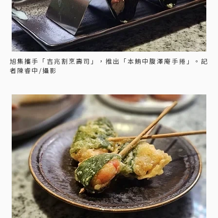
旭集攜手「吉兆割烹壽司」，推出「本鮪中腹澤庵手捲」。記
者陳睿中/攝影