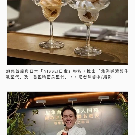
旭集首度與日本「NISSEI日世」聯名，推出「北海道濃醇牛
乳聖代」及「香盈哈密瓜聖代」，。記者陳睿中/攝影