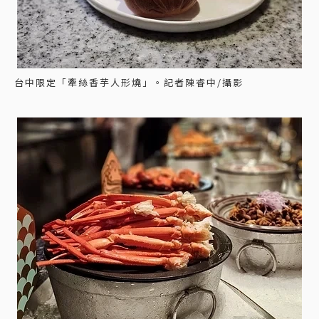
台中限定「牽絲香芋人形燒」。記者陳睿中/攝影