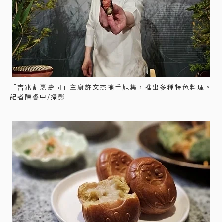
「吉兆割烹壽司」主廚許文杰攜手旭集，推出多種特色料理。
記者陳睿中/攝影