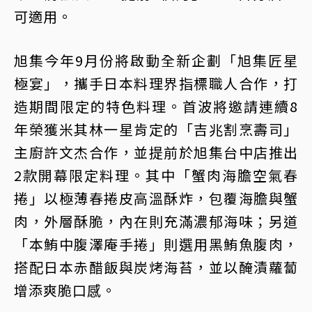
可適用。
旭集今年9月份將啟動全新企劃「旭集匠星
極宴」，攜手日本料理界指標職人合作，打
造期間限定的特色料理。首波將邀請連續8
年榮獲米其林一星肯定的「吉兆割烹壽司」
主廚許文杰合作，並提前於旭集台中店推出
2款開幕限定料理。其中「蟹肉海膽空氣春
捲」以極薄春捲皮高溫酥炸，包覆海膽與蟹
肉，外層酥脆，內在則充滿濃郁海味；另道
「本鮪中腹澤庵手捲」則選用黑鮪魚腹肉，
搭配日本赤醋飯與炭烤海苔，並以醃漬蘿蔔
增添爽脆口感。