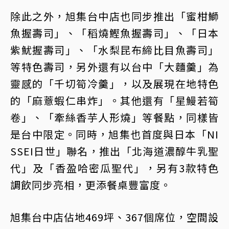
除此之外，旭集台中店也同步推出「蜜柑鰤
魚握壽司」、「稻燒鰹魚握壽司」、「日本
紫魷握壽司」、「水梨昆布締比目魚壽司」
等特色壽司，另外還有以台中「大麵羹」為
靈感的「千切筍冷羹」，以及展現在地特色
的「麻薏蝦仁串炸」。其他還有「星鰻若筍
卷」、「牽絲香芋人形燒」等餐點，同樣皆
是台中限定。同時，旭集也首度與日本「NI
SSEI日世」聯名，推出「北海道濃醇牛乳聖
代」及「香盈哈密瓜聖代」，另有3款特色
調飲同步亮相，更添餐桌豐富度。
旭集台中店佔地469坪、367個席位，空間設