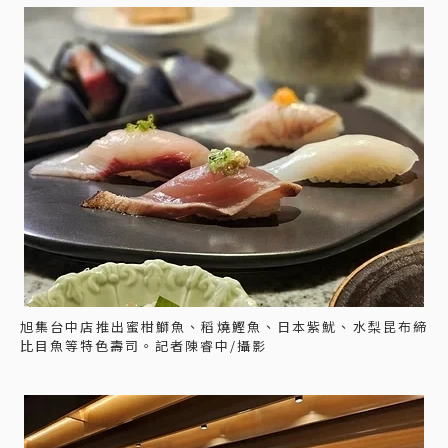
旭集台中店推出蜜柑鰤魚、稻燒鰹魚、日本紫魷、水梨昆布締
比目魚等特色壽司。記者陳睿中/攝影