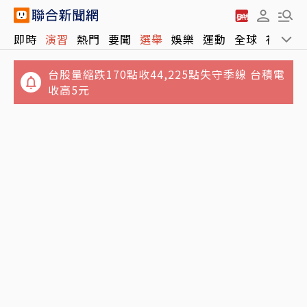
即時
演習
熱門
要聞
選舉
娛樂
運動
全球
社會
台股量縮跌170點收44,225點失守季線 台積電
收高5元
綠燈剛起步！89歲老婦過馬路遭大貨車猛撞 腹
看不見的槓桿？四貸同堂逼出30年來最大金融
部重創當場不治
監理改革