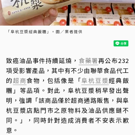
「阜杭豆漿經典飯糰」。圖／業者提供
致癌油品事件持續延燒，
食藥署
再公布232
項受影響產品，其中有不少由聯華食品代工
的
超商
食物，包括像是「
阜杭豆漿
經典飯
糰」等品項。對此，阜杭豆漿稍早發出聲
明，強調「該商品僅於超商通路販售，與阜
杭豆漿店點門市之原物料及油品供應鏈不
同。」，同時針對造成消費者不安表示歉
意。