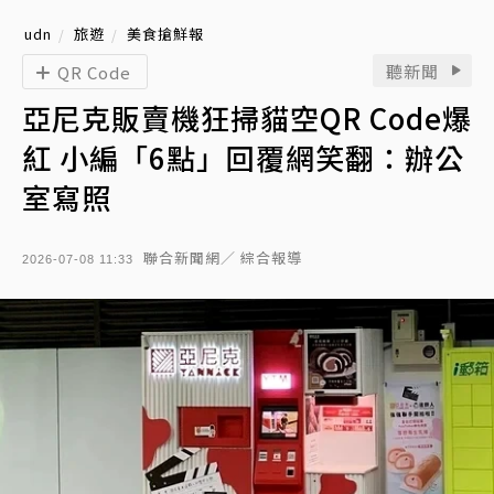
udn
旅遊
美食搶鮮報
聽新聞
QR Code
亞尼克販賣機狂掃貓空QR Code爆
紅 小編「6點」回覆網笑翻：辦公
室寫照
聯合新聞網／ 綜合報導
2026-07-08 11:33