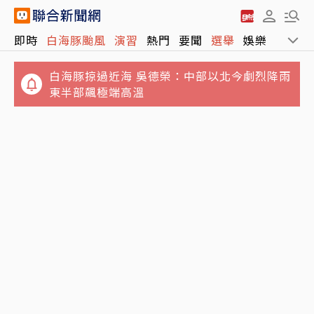
即時
白海豚颱風
演習
熱門
要聞
選舉
娛樂
運動
白海豚掠過近海 吳德榮：中部以北今劇烈降雨
東半部飆極端高溫
情緒失控…國中特教新生折斷掃把 刺傷女師眼