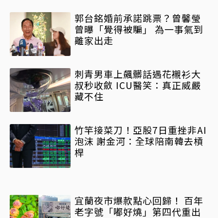
郭台銘婚前承諾跳票？曾馨瑩
曾曝「覺得被騙」 為一事氣到
離家出走
刺青男車上飆髒話遇花襯衫大
叔秒收斂 ICU醫笑：真正威嚴
藏不住
竹竿接菜刀！亞股7日重挫非AI
泡沫 謝金河：全球陪南韓去槓
桿
宜蘭夜市爆款點心回歸！ 百年
老字號「嘟好燒」第四代重出