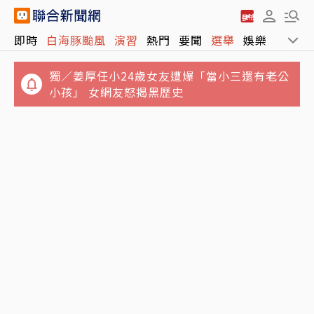
即時
白海豚颱風
演習
熱門
要聞
選舉
娛樂
運動
獨／姜厚任小24歲女友遭爆「當小三還有老公
小孩」 女網友怒揭黑歷史
報喜！非農低於預期 台指期夜盤大漲近千點、
白海豚颱風龜速前進！東北部海域納海警範圍
站回45K
周末兩天降雨最明顯