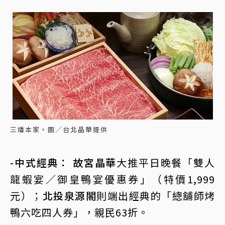
三燔本家。圖／台北晶華提供
-中式經典： 故宮晶華
大推平日晚餐「雙人
龍蝦宴／御皇鴨宴優惠券」（特價1,999
元）；
北投泉源閣
則端出經典的「總舖師烤
鴨六吃四人券」，親民63折。