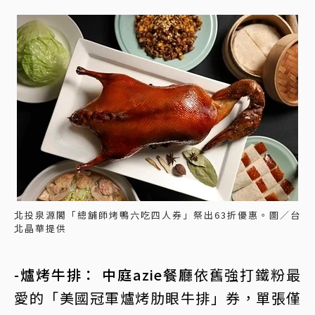
北投泉源閣「總舖師烤鴨六吃四人券」祭出63折優惠。圖／台
北晶華提供
-爐烤牛排： 中庭azie餐廳
依舊強打鐵粉最
愛的「美國冠軍爐烤肋眼牛排」券，單張僅