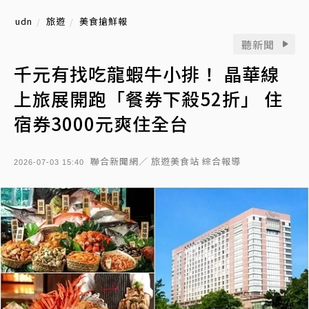
udn
旅遊
美食搶鮮報
聽新聞
千元有找吃龍蝦牛小排！ 晶華線
上旅展開跑「餐券下殺52折」 住
宿券3000元爽住全台
聯合新聞網／ 旅遊美食站 綜合報導
2026-07-03 15:40