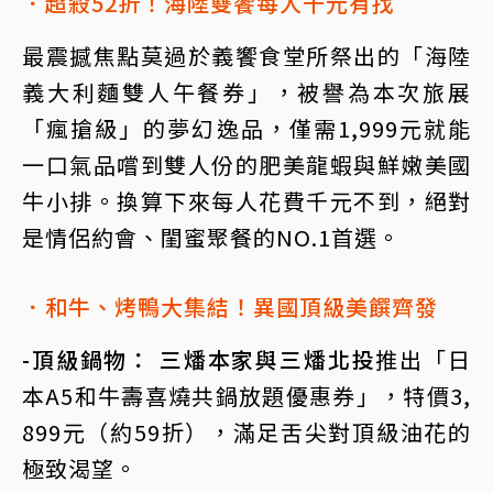
．超殺52折！海陸雙饗每人千元有找
最震撼焦點莫過於義饗食堂所祭出的「海陸
義大利麵雙人午餐券」，被譽為本次旅展
「瘋搶級」的夢幻逸品，僅需1,999元就能
一口氣品嚐到雙人份的肥美龍蝦與鮮嫩美國
牛小排。換算下來每人花費千元不到，絕對
是情侶約會、閨蜜聚餐的NO.1首選。
．和牛、烤鴨大集結！異國頂級美饌齊發
-頂級鍋物： 三燔本家與三燔北投
推出「日
本A5和牛壽喜燒共鍋放題優惠券」，特價3,
899元（約59折），滿足舌尖對頂級油花的
極致渴望。