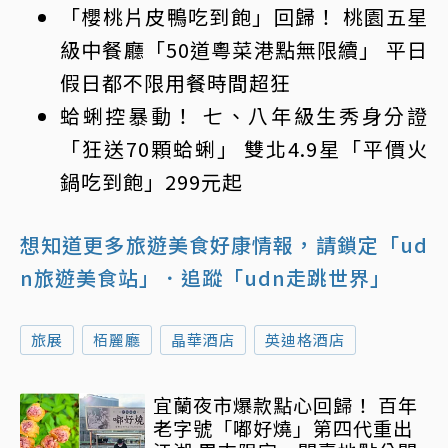
「櫻桃片皮鴨吃到飽」回歸！ 桃園五星
級中餐廳「50道粵菜港點無限續」 平日
假日都不限用餐時間超狂
蛤蜊控暴動！ 七、八年級生秀身分證
「狂送70顆蛤蜊」 雙北4.9星「平價火
鍋吃到飽」299元起
想知道更多旅遊美食好康情報，請鎖定「ud
n旅遊美食站」
．追蹤「udn走跳世界」
旅展
栢麗廳
晶華酒店
英迪格酒店
宜蘭夜市爆款點心回歸！ 百年
老字號「嘟好燒」第四代重出