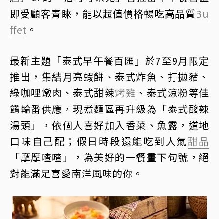
即受顧客青睞，能以超值價格暢吃高品質
Bu
ffet
。
最新主題「泰式早午餐百匯」於7至9月限定
推出，集結月亮蝦餅、泰式炸魚、打拋豬、
綠咖哩燉肉、泰式甜辣
烤雞
、泰式涼粉等佳
餚輪番供應，現煮麵區再升級為「泰式酸辣
湯頭」，依個人喜好加入香菜、魚露，道地
口味自己配；假日時段還能吃到人氣
甜品
「摩摩喳喳」，為美好的一餐畫下句號，絕
對能滿足喜愛南洋風味的你。