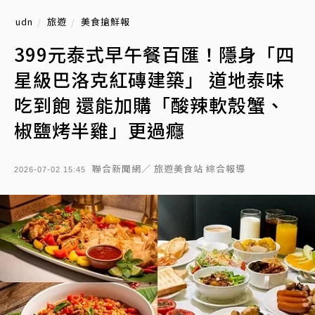
udn
旅遊
美食搶鮮報
399元泰式早午餐百匯！隱身「四
星級巴洛克紅磚建築」 道地泰味
吃到飽 還能加購「酸辣軟殼蟹、
椒鹽烤半雞」更過癮
聯合新聞網／ 旅遊美食站 綜合報導
2026-07-02 15:45