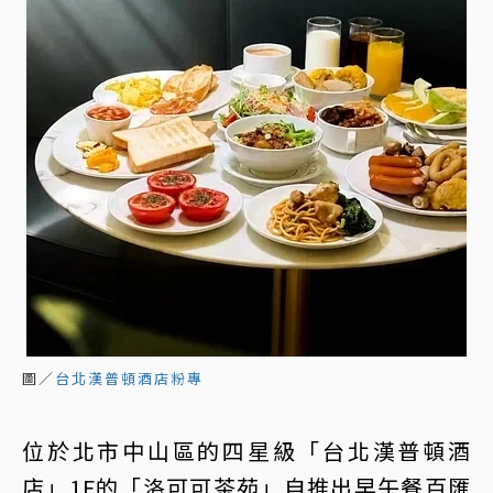
圖／
台北漢普頓酒店粉專
位於北市中山區的四星級「台北漢普頓酒
店」1F的「洛可可茶苑」自推出早午餐百匯