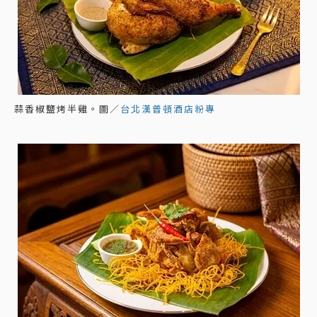
蒜香椒鹽烤半雞。圖／
台北漢普頓酒店粉專