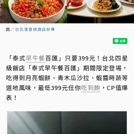
圖／
台北漢普頓酒店粉專
「泰式
早午餐
百匯」只要399元！台北四星
級飯店「泰式早午餐百匯」期間限定登場，
吃得到月亮蝦餅、青木瓜沙拉、蝦醬時蔬等
道地風味，最低399元任你
吃到飽
，CP值爆
表！