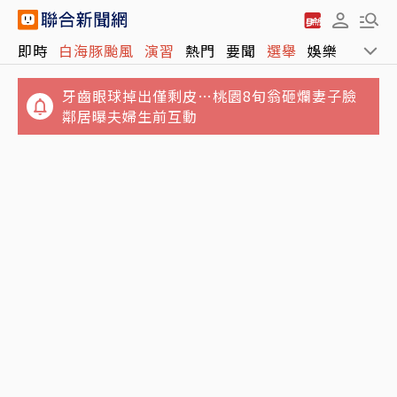
牙齒眼球掉出僅剩皮…桃園8旬翁砸爛妻子臉
即時
白海豚颱風
演習
熱門
要聞
選舉
娛樂
運動
鄰居曝夫婦生前互動
獨／比政院版多311億！藍白兒少未來帳戶法
案 立院今送總統府、行政院
正中陸下懷？稱台灣最大威脅非解放軍 彭博專
欄作家：是北京這招數