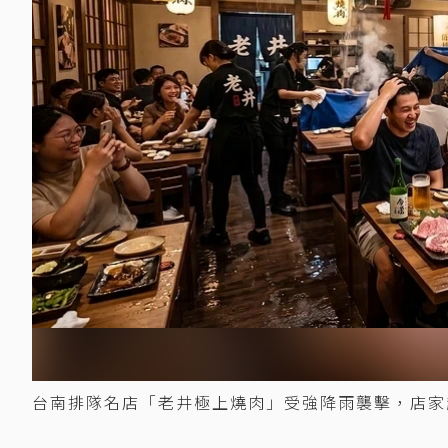
台南排隊名店「老井極上燒肉」受強降雨襲擊，店家