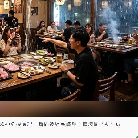
超神危機處理，瞬間被網民讚爆！情境圖／AI生成