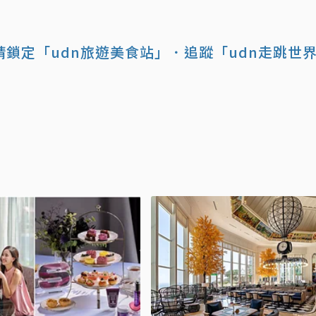
鎖定「udn旅遊美食站」
．追蹤「udn走跳世