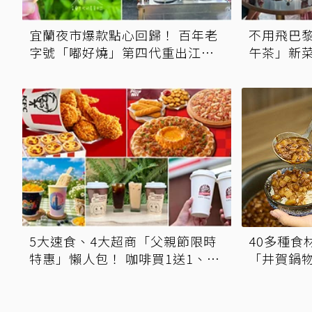
宜蘭夜市爆款點心回歸！ 百年老
不用飛巴
字號「嘟好燒」第四代重出江湖
午茶」新菜
周末限定、開賣地點公開
氛好禮
5大速食、4大超商「父親節限時
40多種食
特惠」懶人包！ 咖啡買1送1、比
「井賀鍋物
薩半價、霜淇淋只要10元
送肉盤