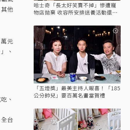
哈士奇「長太好笑賣不掉」慘遭寵
，其他
物店拋棄 收容所安排送養活動還是
沒人要
0萬元
分」、
「五燈獎」最美主持人報喜！「185
公分帥兒」要百萬名畫當賀禮
試吃、
」全台