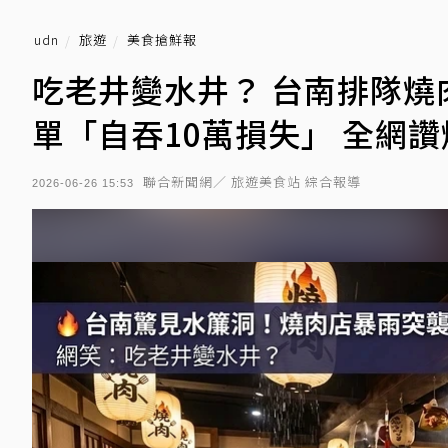
udn
旅遊
美食搶鮮報
吃老井變水井？ 台南排隊燒
單「自吞10萬損失」 全網
聯合新聞網／ 旅遊美食站 綜合報導
2026-06-26 15:53