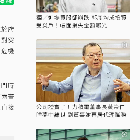
獨／進場買股卻崩跌 郭彥均成投資
受災戶！帳面損失金額曝光
位於府
面對突
神危機
熱門時
下雨畫
水直接
公司證實了！力積電董事長黃崇仁
睡夢中離世 副董事謝再居代理職務