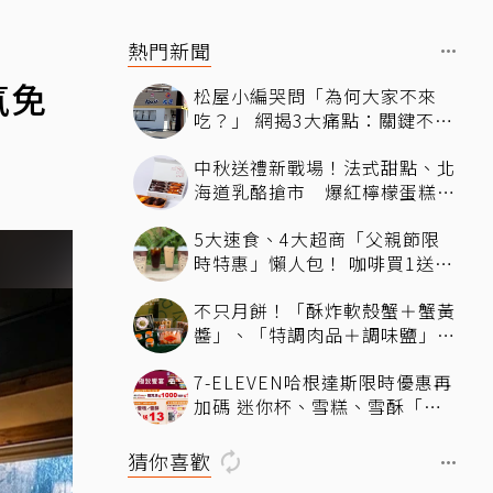
熱門新聞
氣免
松屋小編哭問「為何大家不來
吃？」 網揭3大痛點：關鍵不只
價格
中秋送禮新戰場！法式甜點、北
海道乳酪搶市 爆紅檸檬蛋糕熱
銷破萬顆
5大速食、4大超商「父親節限
時特惠」懶人包！ 咖啡買1送
1、比薩半價、霜淇淋只要10元
不只月餅！「酥炸軟殼蟹＋蟹黃
醬」、「特調肉品＋調味鹽」中
秋送創意
7-ELEVEN哈根達斯限時優惠再
加碼 迷你杯、雪糕、雪酥「買
10送13」
猜你喜歡