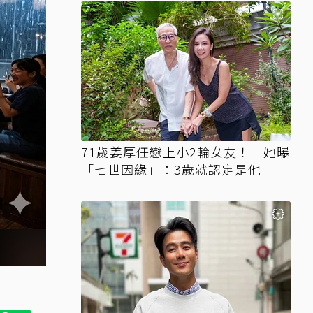
71歲姜厚任戀上小2輪女友！ 她曝
「七世因緣」：3歲就認定是他