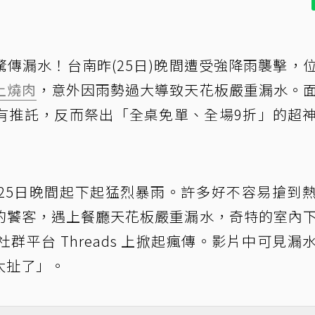
驚傳漏水！台南昨(25日)晚間遭受強降雨襲擊，
上燒肉
，意外因雨勢過大導致天花板嚴重漏水。
有推託，反而祭出「全桌免單、全場9折」的超
25日晚間起下起猛烈暴雨。許多好不容易搶到
的饕客，遇上餐廳天花板嚴重漏水，奇特的室內
平台 Threads 上掀起瘋傳。影片中可見漏
太扯了」。