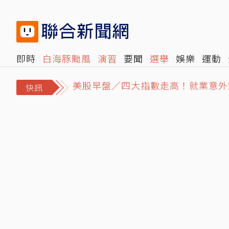
即時
白海豚颱風
演習
要聞
選舉
娛樂
運動
美股早盤／四大指數走高！就業意外爆
閱讀
旅遊
雜誌
報時光
倡議+
500輯
轉角國
松屋小編哭問「為何大家不來吃？」
快訊
賴總統：最低工資再調將破3萬元 