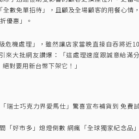
「全數免單招待」，且顧及全場顧客的用餐心情
9折優惠」。
級危機處理」，雖然讓店家當晚直接自吞將近1
引來大批網友讚爆：「這處理速度跟誠意給滿
，絕對要用新台幣下架它！」
01「瑞士巧克力界愛馬仕」驚喜宣布補貨到 免費
首間「好市多」熄燈倒數 網瘋「全球獨家紀念品