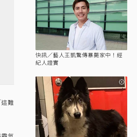
快訊／藝人王凱驚傳暴斃家中！經
紀人證實
「這難
」
場霸氣