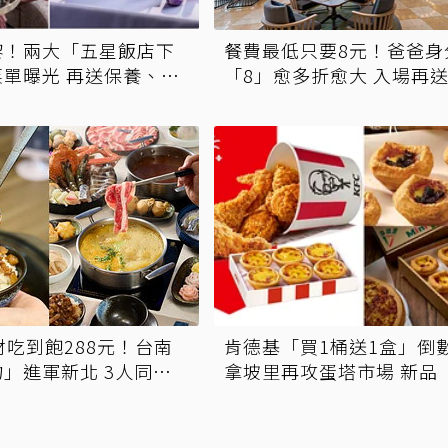
黎！兩大「五星飯店下
餐費最低只要8元！爸爸身
單曝光 再送保養、香
「8」愈多折愈大 入場再
生啤酒
材吃到飽288元！台南
肯德基「買1桶送1盒」倒
」進軍新北 3人同行
拿坡里再攻蛋塔市場 新品
蛋塔」開賣 嘗鮮開箱現省7