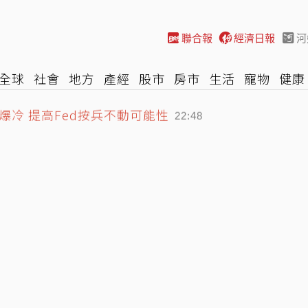
聯合報
經濟日報
河
全球
社會
地方
產經
股市
房市
生活
寵物
健康
冷 提高Fed按兵不動可能性
際
NBA
時尚
汽車
棒球
HBL
遊戲
專題
網誌
22:48
 網揭3大痛點：關鍵不只價格
22:34
請上市櫃公司也加薪
23:10