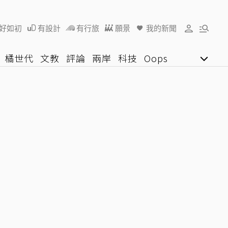
好如初
有設計
有行旅
願景
我的新聞
橘世代
文教
評論
兩岸
科技
Oops
女子漾
陽光行動
影音網
U好學