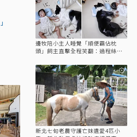
界」
邊牧陪小主人睡覺「順便霸佔枕
頭」飼主直擊全程笑翻：過程絲滑
到太自然
新北七旬老農守護亡妹遺愛4匹小