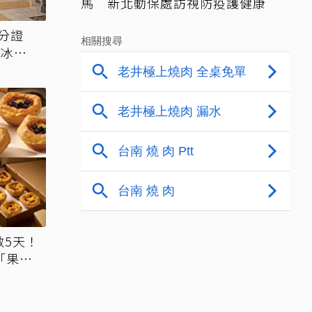
馬 新北動保處訪視防疫護健康
分證
送冰涼
數5天！
「果香
1元