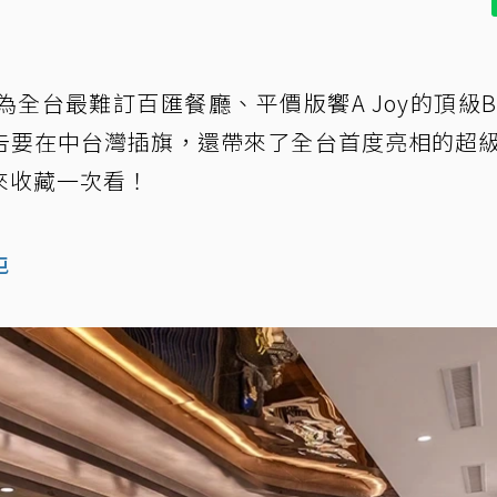
台最難訂百匯餐廳、平價版饗A Joy的頂級Buf
告要在中台灣插旗，還帶來了全台首度亮相的超
來收藏一次看！
屯