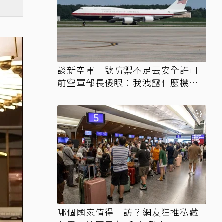
談新空軍一號防禦不足丟安全許可
前空軍部長傻眼：我洩露什麼機
密？
哪個國家值得二訪？網友狂推私藏