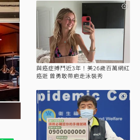
與癌症搏鬥近3年！美26歲百萬網紅
癌逝 曾勇敢帶疤走泳裝秀