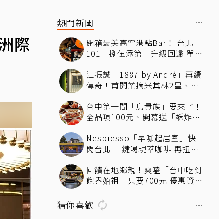
熱門新聞
神洲際
開箱最美高空港點Bar！ 台北
101「捌伍添第」升級回歸 單人
套餐1280元爽吃天鵝酥、微醺
江振誠「1887 by André」再續
蝦餃皇、絲襪茶走變調酒
傳奇！甫開業摘米其林2星、年
度開業大獎
台中第一間「鳥貴族」要來了！
全品項100元、開幕送「酥炸南
蠻蝦」
Nespresso「早咖起居室」快
閃台北 一鍵喝現萃咖啡 再扭
Y2K風格鑰匙圈
回饋在地鄉親！爽嗑「台中吃到
飽界始祖」只要700元 優惠資
訊、訂位方式一次看
猜你喜歡