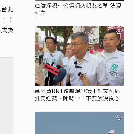
赴陸探親…公僕須交親友名單 法源
把台北
何在
區」！
必成為
慈濟買BNT遭騙爆爭議！柯文哲痛
批民進黨、陳時中：不要臉沒良心