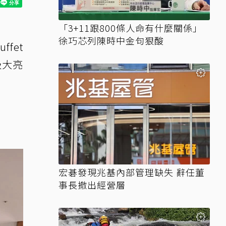
「3+11跟800條人命有什麼關係」
徐巧芯列陳時中金句狠酸
fet
級大亮
宏碁發現兆基內部管理缺失 辭任董
事長撤出經營層