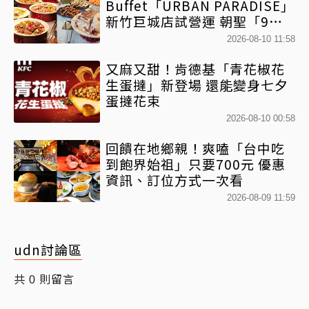
Buffet「URBAN PARADISE」
新竹巨城店試營運 朝聖「9大
餐區」免跑台北
2026-08-10 11:58
又麻又甜！肯德基「青花椒花
生蛋撻」新登場 還能變身七夕
蛋撻花束
2026-08-10 00:58
回饋在地鄉親！爽嗑「台中吃
到飽界始祖」只要700元 優惠
資訊、訂位方式一次看
2026-08-09 11:59
udn討論區
共
則留言
0