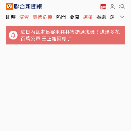
即時
演習
毒駕危機
熱門
要聞
選舉
娛樂
運動
全
駐日內瓦處長宴米其林害錯過班機！遭爆多花
百萬公帑 王正旭回應了
失業勞工注意！打工收入超過最低工資 不得請
吃飯會暈碳嗎？營養師挑戰連吃一週身體變化
領失業給付
揭控制血糖關鍵