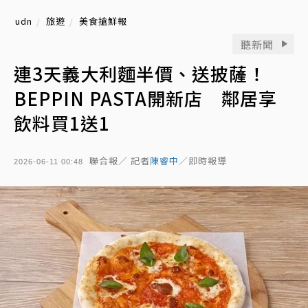
udn
旅遊
美食搶鮮報
聽新聞
連3天義大利麵半價、送披薩！
BEPPIN PASTA開新店 鄰居享
飲料買1送1
聯合報／ 記者
陳睿中
／即時報導
2026-06-11 00:48