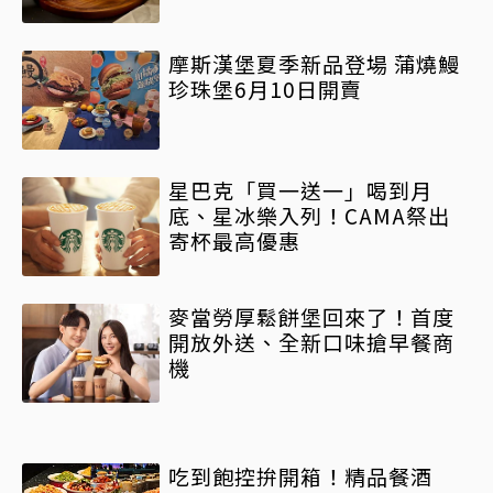
摩斯漢堡夏季新品登場 蒲燒鰻
珍珠堡6月10日開賣
星巴克「買一送一」喝到月
底、星冰樂入列！CAMA祭出
寄杯最高優惠
麥當勞厚鬆餅堡回來了！首度
開放外送、全新口味搶早餐商
機
吃到飽控拚開箱！精品餐酒