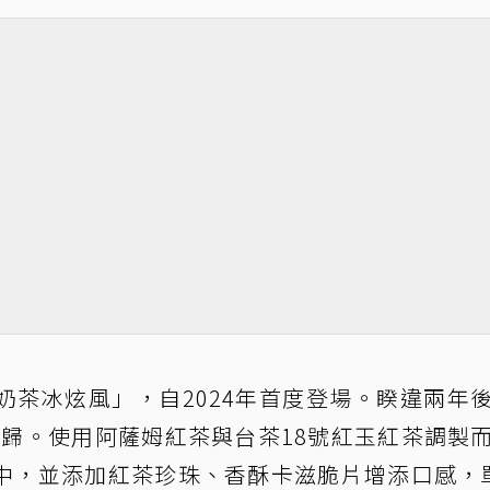
奶茶冰炫風」，自2024年首度登場。睽違兩年
時回歸。使用阿薩姆紅茶與台茶18號紅玉紅茶調製
中，並添加紅茶珍珠、香酥卡滋脆片增添口感，