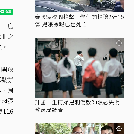
泰國爆校園槍擊！學生開槍釀2死15
傷 兇嫌據報已經死亡
第三度
除此之
味。
度開放
厚鬆餅
排、滑
豬肉蛋
升國一生持掃把刺傷教師眼恐失明
教育局調查
116