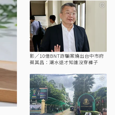
影／10億BNT詐騙案燒出台中市府
蔡其昌：潮水退才知誰沒穿褲子