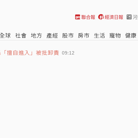
聯合報
經濟日報
河
全球
社會
地方
產經
股市
房市
生活
寵物
健康
稱「擅自進入」被批卸責
際
NBA
時尚
汽車
棒球
HBL
遊戲
專題
網誌
09:12
轟虛情 老虎球迷：當我們笨蛋？
08:40