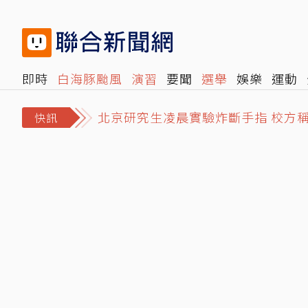
即時
白海豚颱風
演習
要聞
選舉
娛樂
運動
北京研究生凌晨實驗炸斷手指 校方
閱讀
旅遊
雜誌
報時光
倡議+
500輯
轉角國
MLB／史庫柏告白「想回底特律」挨
快訊