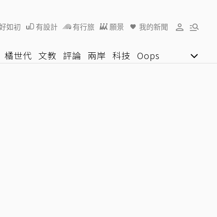
好如初
有設計
有行旅
願景
我的新聞
橘世代
文教
評論
兩岸
科技
Oops
女子漾
陽光行動
影音網
U好學