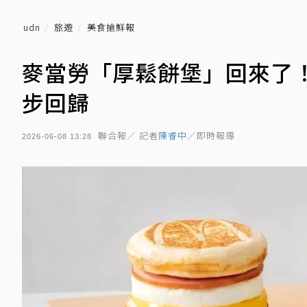
udn
旅遊
美食搶鮮報
麥當勞「厚鬆餅堡」回來了
步回歸
聯合報／ 記者
陳睿中
／即時報導
2026-06-08 13:28