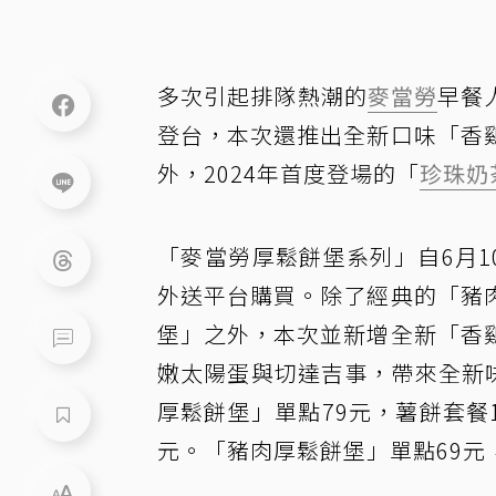
多次引起排隊熱潮的
麥當勞
早餐人
登台，本次還推出全新口味「香
外，2024年首度登場的「
珍珠奶
「麥當勞厚鬆餅堡系列」自6月1
外送平台購買。除了經典的「豬
堡」之外，本次並新增全新「香
嫩太陽蛋與切達吉事，帶來全新味
厚鬆餅堡」單點79元，薯餅套餐1
元。「豬肉厚鬆餅堡」單點69元