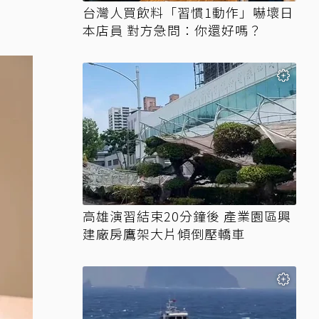
台灣人買飲料「習慣1動作」嚇壞日
本店員 對方急問：你還好嗎？
高雄演習結束20分鐘後 產業園區興
建廠房鷹架大片傾倒壓轎車