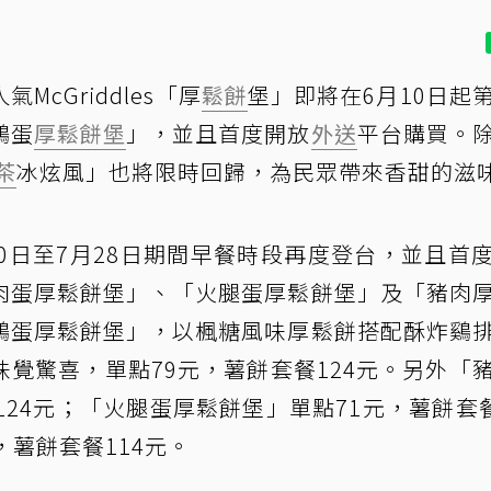
氣McGriddles「厚
鬆餅
堡」即將在6月10日起
鷄蛋
厚鬆餅堡
」，並且首度開放
外送
平台購買。
茶
冰炫風」也將限時回歸，為民眾帶來香甜的滋
0日至7月28日期間早餐時段再度登台，並且首
肉蛋厚鬆餅堡」、「火腿蛋厚鬆餅堡」及「豬肉
鷄蛋厚鬆餅堡」，以楓糖風味厚鬆餅搭配酥炸鷄
覺驚喜，單點79元，薯餅套餐124元。另外「
24元；「火腿蛋厚鬆餅堡」單點71元，薯餅套餐
，薯餅套餐114元。