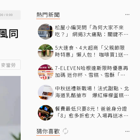
熱門新聞
00
/
0:00
松屋小編哭問「為何大家不來
風同
吃？」 網揭3大痛點：關鍵不只
價格
5大速食、4大超商「父親節限
時特惠」懶人包！ 咖啡買1送
1、比薩半價、霜淇淋只要10元
麥當勞
7-ELEVEN哈根達斯限時優惠再
加碼 迷你杯、雪糕、雪酥「買
10送13」
中秋送禮新戰場！法式甜點、北
海道乳酪搶市 爆紅檸檬蛋糕熱
銷破萬顆
餐費最低只要8元！爸爸身分證
「8」愈多折愈大 入場再送冰涼
生啤酒
猜你喜歡