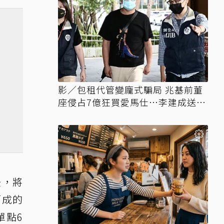
影／包租代管變龐式騙局 兆基前董
座侵占7億狂買愛馬仕…李建成送北
檢
後，將
而成的
單點6