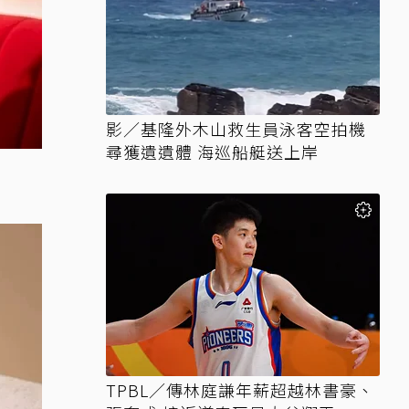
影／基隆外木山救生員泳客空拍機
尋獲遺遺體 海巡船艇送上岸
TPBL／傳林庭謙年薪超越林書豪、