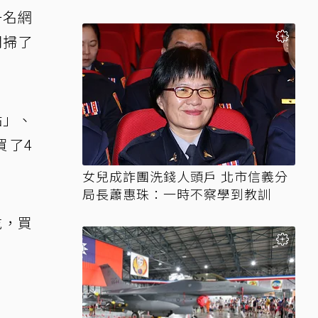
一名網
間掃了
點」、
買了4
女兒成詐團洗錢人頭戶 北市信義分
局長蕭惠珠：一時不察學到教訓
吃，買