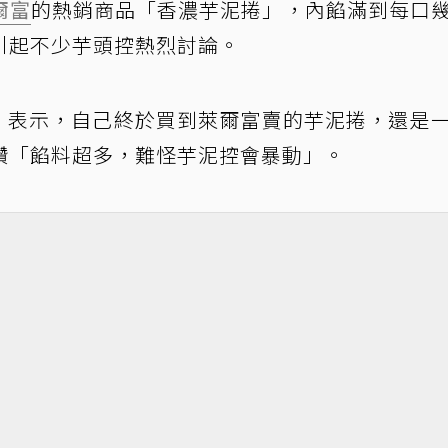
爾富
的熱銷商品「香濃芋泥捲」，內餡滿到每口
引起不少芋頭控熱烈討論。
」表示，自己終於買到萊爾富賣的芋泥捲，還是
讚「餡料超多，難怪芋泥控會暴動」。