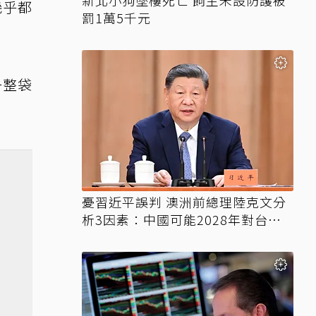
新北小狗墜樓死亡 飼主未設防護被
幾乎都
罰1萬5千元
一整袋
憂習近平誤判 澳洲前總理陸克文分
析3因素：中國可能2028年對台動
武