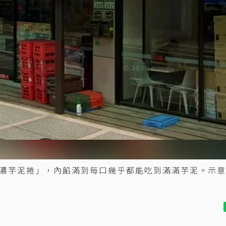
濃芋泥捲」，內餡滿到每口幾乎都能吃到滿滿芋泥。示意