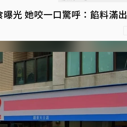
食曝光 她咬一口驚呼：餡料滿