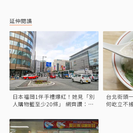
延伸閱讀
日本福岡1伴手禮爆紅！她見「別
台北街頭
人購物籃至少20條」 網齊讚：超
何屹立不
級好吃