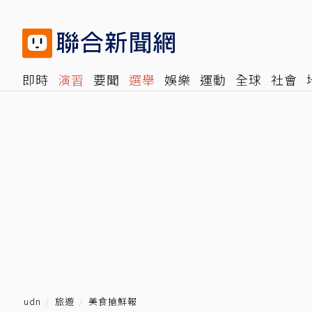
即時
演習
要聞
選舉
娛樂
運動
全球
社會
雜誌
報時光
倡議+
500輯
轉角國際
NBA
時
udn
旅遊
美食搶鮮報