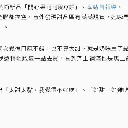
熱銷新品「開心果可可脆Q餅」。
本站曾報導
，
全聯都撲空，意外發現甜品區有滿滿現貨，她瞬
」。
兩次覺得口感不錯，也不算太甜，就是奶味重了
我還特地跑遠一點去買，看到架上補滿也是馬上
出「太甜太黏，我覺得不好吃」、「好甜⋯好難