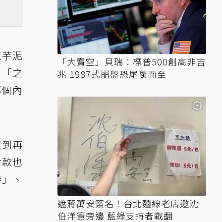
這芋泥
「大賣空」貝瑞：標普500創高非吉
、「之
兆 1987式崩盤恐尾隨而至
那個內
貨到再
付款也
棒」、
遮蔣萬安簽名！台北麵線老店邀沈
伯洋簽旁邊 藍綠支持者戰翻