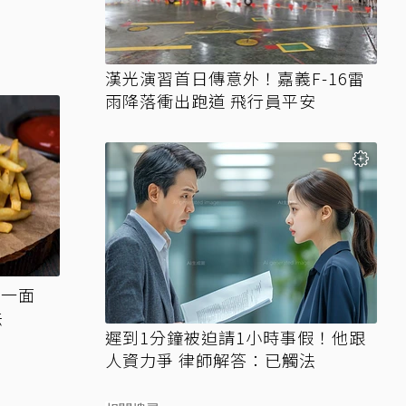
漢光演習首日傳意外！嘉義F-16雷
雨降落衝出跑道 飛行員平安
言一面
法
遲到1分鐘被迫請1小時事假！他跟
人資力爭 律師解答：已觸法