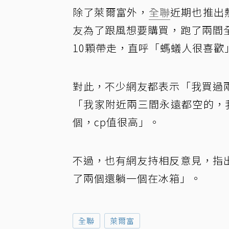
除了萊爾富外，
全聯
近期也推出
友為了跟風想要購買，跑了兩間
10顆帶走，直呼「螞蟻人很喜歡
對此，不少網友都表示「我買過
「我家附近兩三間永遠都空的，
個，cp值很高」。
不過，也有網友持相反意見，指
了兩個還躺一個在冰箱」。
全聯
萊爾富