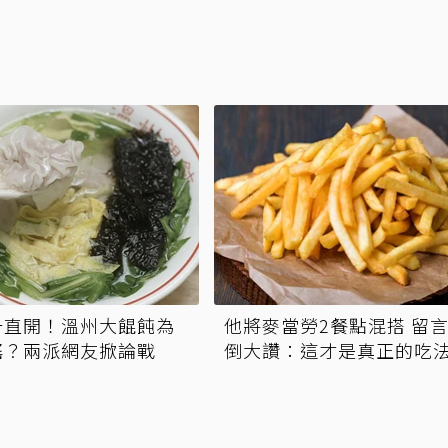
一直開！溫州大餛飩為
他將麥當勞2餐點混搭 留
搖？兩派網友掀論戰
倒大讚：這才是真正的吃