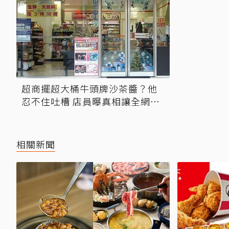
超商擺超大桶牛頭牌沙茶醬？他
忍不住吐槽 店員曝真相讓全網笑
翻
相關新聞