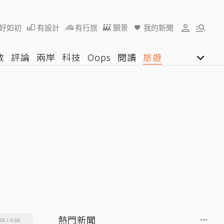
好如初
有設計
有行旅
願景
我的新聞
教
評論
兩岸
科技
Oops
閱讀
旅遊
行動
影音網
U好學
熱門新聞
00
/
0:00