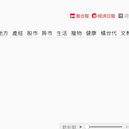
聯合報
經濟日報
河
地方
產經
股市
房市
生活
寵物
健康
橘世代
文
尚
汽車
棒球
HBL
遊戲
專題
網誌
女子漾
陽光
聽新聞
0: