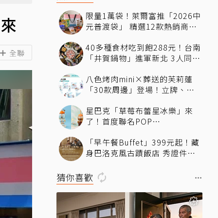
限量1萬袋！萊爾富推「2026中
出來
元普渡袋」 精選12款熱銷商品
一袋搞定
40多種食材吃到飽288元！台南
全聯
「井賀鍋物」進軍新北 3人同行
送肉盤
八色烤肉mini×葬送的芙莉蓮
「30款周邊」登場！立牌、鑰
匙圈統統有
星巴克「草莓布蕾星冰樂」來
了！首度聯名POP
MART「MOLLY」 限定版
「早午餐Buffet」399元起！藏
「MOLLYｘBearista小熊杯」
身巴洛克風古蹟飯店 秀證件再
必收藏
享「用餐9折」暢吃到下午
猜你喜歡