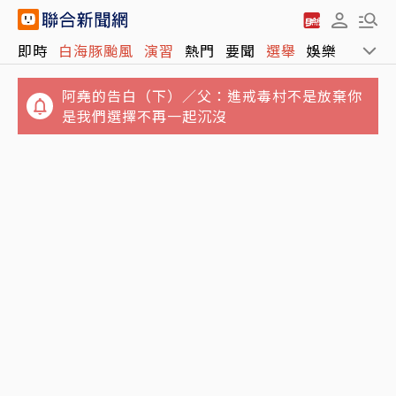
即時
白海豚颱風
演習
熱門
要聞
選舉
娛樂
運動
阿堯的告白（下）／父：進戒毒村不是放棄你
是我們選擇不再一起沉沒
統一BEING裸退沒人接手 健身市場進入「雙雄
阿堯的告白（上）／「我一直以為自己很清
爭霸」
醒」 他4度毒駕撞警又害死女友