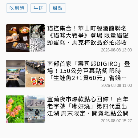
吃到飽
牛排
甜點
貓控集合！華山町餐酒館聯名
《貓咪大戰爭》登場 限量貓罐
頭蛋糕、馬克杯飲品必拍必收
2026-08-08 13:00
南部首家「壽司郎DIGIRO」登
場！150公分巨幕點餐 限時
「生鮭魚2+1貫60元」省錢攻
略快看
2026-08-08 11:00
宜蘭夜市爆款點心回歸！ 百年
老字號「嘟好燒」第四代重出
江湖 周末限定、開賣地點公開
2026-08-07 15:27