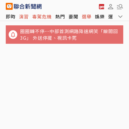
即時
演習
毒駕危機
熱門
要聞
選舉
娛樂
運動
全
圈圈轉不停…中部首測網路降速網笑「瞬間回
3G」 外送停擺、視訊卡死
「慶餘年」男星驚傳病逝！才不適住院1周 圈
影／台中市城鎮韌性演習Line傳不出訊息 台中
內好友悲痛悼念
車站急趕旅客