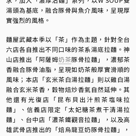
求，加入「濃厚沾麵」系列，以W SOUP雙
湯頭為基底，融合豚骨與魚介風味，呈現厚
實強烈的風格。
麵屋武藏本季以「茶」作為主題，針對全台
六店各自推出不同口味的茶系湯底拉麵。神
山店推出「阿薩姆
奶茶
豚骨拉麵」，濃郁茶
香融合豚骨油脂，呈現如奶茶般厚實滑順的
風味；本店「玄米茶白湯拉麵」則以雞白湯
融合玄米茶香，穀物焙炒香氣自然延伸。其
他還有光復店「昆布貝出汁煎茶塩味拉
麵」、信義店限定「太妃糖茶煮干清湯拉
麵」、台中店「濃茶鐵觀音拉麵」，以及高
雄武骨店推出的「焙烏龍豆奶豚骨拉麵」，