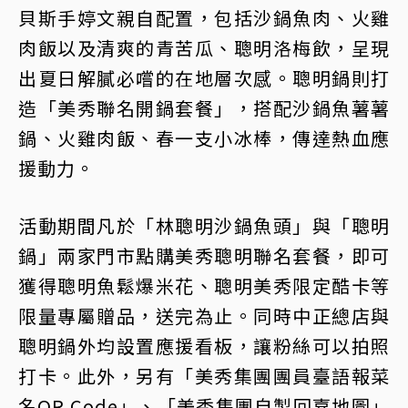
貝斯手婷文親自配置，包括沙鍋魚肉、火雞
肉飯以及清爽的青苦瓜、聰明洛梅飲，呈現
出夏日解膩必嚐的在地層次感。聰明鍋則打
造「美秀聯名開鍋套餐」，搭配沙鍋魚薯薯
鍋、火雞肉飯、春一支小冰棒，傳達熱血應
援動力。
活動期間凡於「林聰明沙鍋魚頭」與「聰明
鍋」兩家門市點購美秀聰明聯名套餐，即可
獲得聰明魚鬆爆米花、聰明美秀限定酷卡等
限量專屬贈品，送完為止。同時中正總店與
聰明鍋外均設置應援看板，讓粉絲可以拍照
打卡。此外，另有「美秀集團團員臺語報菜
名QR Code」、「美秀集團自製回嘉地圖」