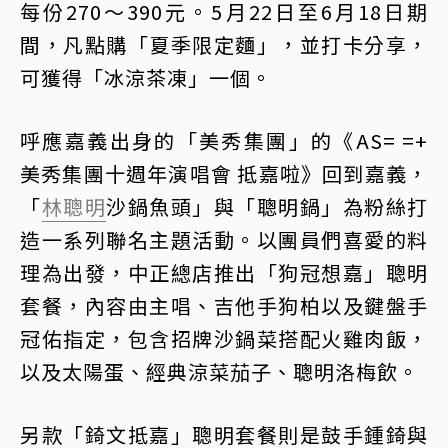
每份270～390元。5月22日至6月18日期
間，凡點購「夏季限定麵」，並打卡分享，
可獲得「冰涼茶凍」一個。
呼應嘉義出身的「美秀集團」的《AS= =+
美秀集團十週年演唱會 抵嘉啦》回到嘉義，
「
林聰明
沙鍋魚頭」與「聰明鍋」為粉絲打
造一系列聯名主題活動。以團員們喜愛的料
理為出發，中正總店推出「狗冠想嘉」聰明
套餐，內容由主唱、吉他手狗柏以及鍵盤手
冠佑指定，包含招牌沙鍋菜搭配火雞肉飯，
以及太陽蛋、經典涼菜茄子、聰明洛梅飲。
另款「錡文抵嘉」聰明套餐則是鼓手鍾錡與