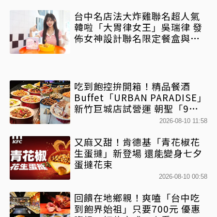
台中名店法大炸雞聯名超人氣
韓啦「大胃律女王」吳瑞律 發
佈女神設計聯名限定餐盒與套
餐
吃到飽控拚開箱！精品餐酒
Buffet「URBAN PARADISE」
新竹巨城店試營運 朝聖「9大
餐區」免跑台北
2026-08-10 11:58
又麻又甜！肯德基「青花椒花
生蛋撻」新登場 還能變身七夕
蛋撻花束
2026-08-10 00:58
回饋在地鄉親！爽嗑「台中吃
到飽界始祖」只要700元 優惠