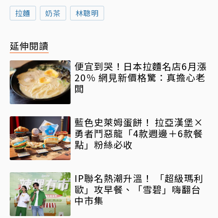
拉麵
奶茶
林聰明
延伸閱讀
便宜到哭！日本拉麵名店6月漲
20％ 網見新價格驚：真擔心老
闆
藍色史萊姆蛋餅！ 拉亞漢堡×
勇者鬥惡龍「4款週邊＋6款餐
點」粉絲必收
IP聯名熱潮升溫！ 「超級瑪利
歐」攻早餐、「雪碧」嗨翻台
中市集