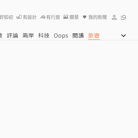
好如初
有設計
有行旅
願景
我的新聞
教
評論
兩岸
科技
Oops
閱讀
旅遊
行動
影音網
U好學