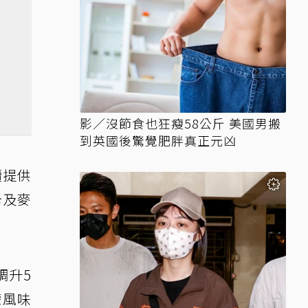
影／沒節食也狂瘦58公斤 美國男搬
到英國後驚覺肥胖真正元凶
續提供
卡及麥
調升5
檬風味