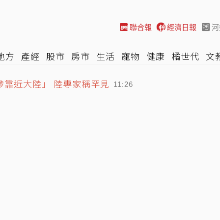
聯合報
經濟日報
河
地方
產經
股市
房市
生活
寵物
健康
橘世代
文
涉靠近大陸」 陸專家稱罕見
尚
汽車
棒球
HBL
遊戲
專題
網誌
女子漾
陽光
11:26
lix 4K影片！快更新瀏覽器、還要符合條件才能用
11:25
麼？他買相機大卡關 3狀態一同受害
11:42