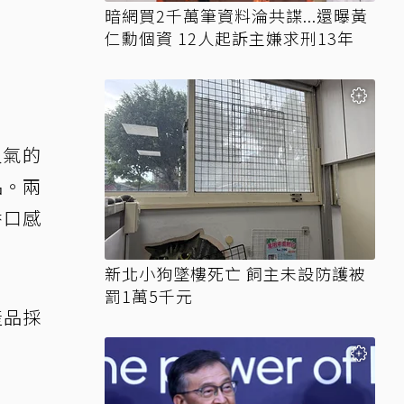
暗網買2千萬筆資料淪共諜...還曝黃
仁勳個資 12人起訴主嫌求刑13年
人氣的
品。兩
香口感
新北小狗墜樓死亡 飼主未設防護被
罰1萬5千元
產品採