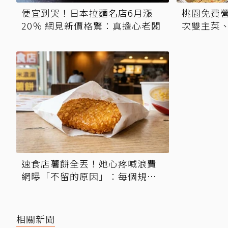
便宜到哭！日本拉麵名店6月漲
桃園免費營
20％ 網見新價格驚：真擔心老闆
次雙主菜
速食店薯餅全丟！她心疼喊浪費
網曝「不留的原因」：每個規定
都有故事
相關新聞