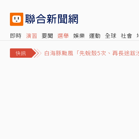
即時
演習
要聞
選舉
娛樂
運動
全球
社會
白海豚颱風「先蛻殼5次、再長途跋
雜誌
報時光
倡議+
500輯
轉角國際
NBA
時
Google Chrome終於可看Netf
快訊
NCC沒委員「滅團」危機影響民眾什