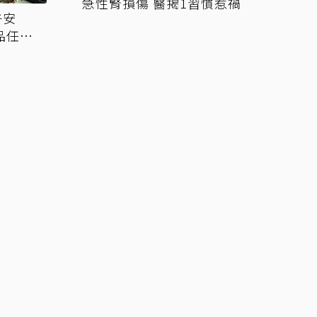
急性腎損傷 醫揭1習慣惹禍
午安
品任選