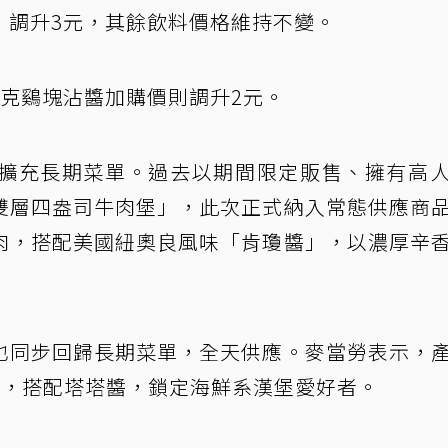
）調升3元，其餘飲料價格維持不變。
克鷄塊沾醬加購價則調升2元。
擴充長期菜單。過去以期間限定販售、擁有高
雙層四盎司牛肉堡」，此次正式納入常態供應商
肉，搭配美國紐奧良風味「肯瓊醬」，以濃厚辛
也同步回歸長期菜單，全天供應。麥當勞表示，
排，搭配塔塔醬，鎖定海鮮系漢堡愛好者。