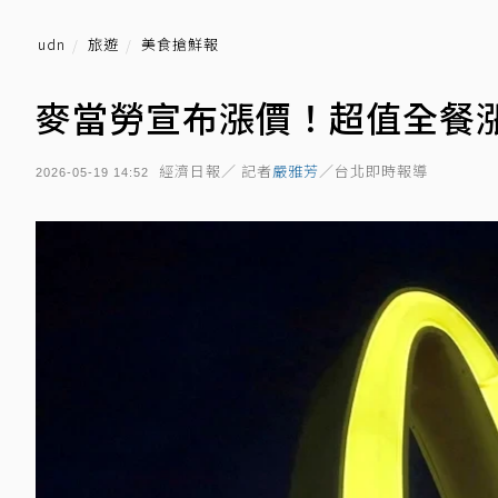
udn
旅遊
美食搶鮮報
麥當勞宣布漲價！超值全餐漲
經濟日報／ 記者
嚴雅芳
／台北即時報導
2026-05-19 14:52