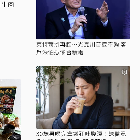
司牛肉
英特爾拚再起…光靠川普還不夠 客
戶深怕惹惱台積電
30歲男喝完拿鐵狂吐腹瀉！送醫竟