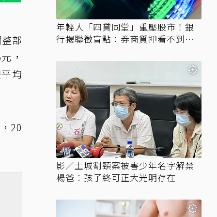
年輕人「四貸同堂」重壓股市！銀
行揭聯徵盲點：券商質押看不到、
調整部
時間差達一個月
5元，
體平均
，20
影／土城割頸案被害少年名字解禁
楊爸：孩子終可正大光明存在