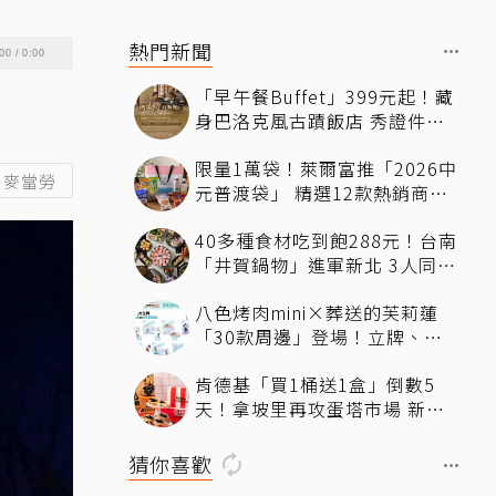
熱門新聞
00
/
0:00
「早午餐Buffet」399元起！藏
身巴洛克風古蹟飯店 秀證件再
享「用餐9折」暢吃到下午
限量1萬袋！萊爾富推「2026中
麥當勞
元普渡袋」 精選12款熱銷商品
一袋搞定
40多種食材吃到飽288元！台南
「井賀鍋物」進軍新北 3人同行
送肉盤
八色烤肉mini×葬送的芙莉蓮
「30款周邊」登場！立牌、鑰
匙圈統統有
肯德基「買1桶送1盒」倒數5
天！拿坡里再攻蛋塔市場 新品
「果香蛋塔」開賣 嘗鮮開箱現
省71元
猜你喜歡