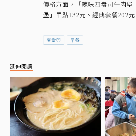
價格方面，「辣味四盎司牛肉堡」
堡」單點132元、經典套餐202
麥當勞
早餐
延伸閱讀