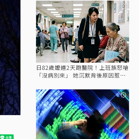
日82歲嬤連2天跑醫院！上班族怒嗆
「沒病別來」 她沉默背後原因惹鼻
酸