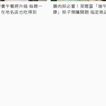
養午餐將升級 每周一
鵝肉粽必嘗！萊爾富「端
、在地名店也吃得到
康」粽子預購開跑 指定商
2件95折