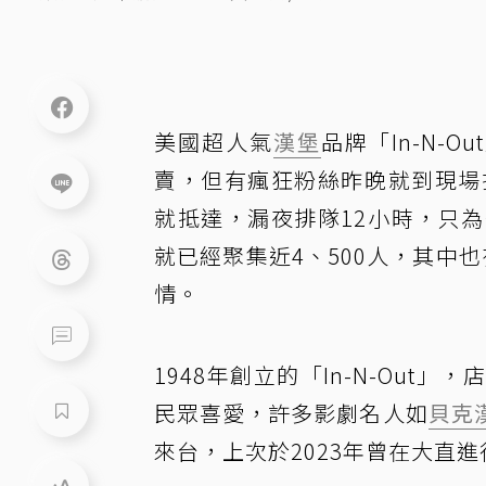
美國超人氣
漢堡
品牌「In-N-
賣，但有瘋狂粉絲昨晚就到現場
就抵達，漏夜排隊12小時，只
就已經聚集近4、500人，其中
情。
1948年創立的「In-N-Ou
民眾喜愛，許多影劇名人如
貝克
來台，上次於2023年曾在大直