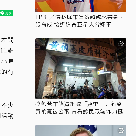
TPBL／傳林庭謙年薪超越林書豪、
張育成 接近道奇巨星大谷翔平
點才開
11點
一小時
購的行
拉藍營布條遭網喊「避雷」... 名醫
得不少
黃禎憲被公審 昔看診民眾氣炸力挺
閃活動