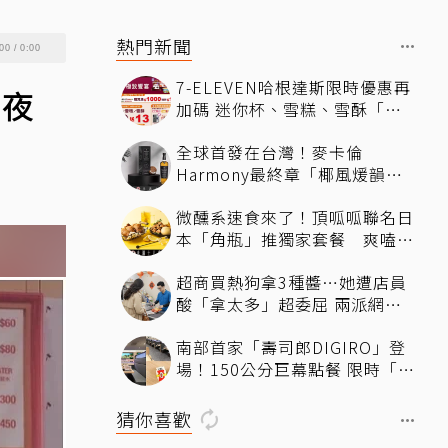
熱門新聞
00
/
0:00
7-ELEVEN哈根達斯限時優惠再
漏夜
加碼 迷你杯、雪糕、雪酥「買
10送13」
全球首發在台灣！麥卡倫
Harmony最終章「椰風煖韻」
桃園機場限量登場
微醺系速食來了！頂呱呱聯名日
本「角瓶」推獨家套餐 爽嗑
「青花椒鹹酥雞」還送限定好禮
超商買熱狗拿3種醬…她遭店員
酸「拿太多」超委屈 兩派網友
掀論戰
南部首家「壽司郎DIGIRO」登
場！150公分巨幕點餐 限時「生
鮭魚2+1貫60元」省錢攻略快看
猜你喜歡