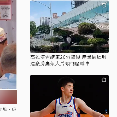
高雄演習結束20分鐘後 產業園區興
建廠房鷹架大片傾倒壓轎車
閃登場，吸