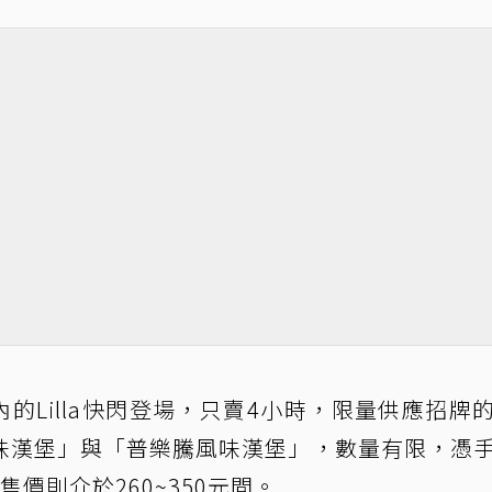
za內的Lilla快閃登場，只賣4小時，限量供應招牌
味漢堡」與「普樂騰風味漢堡」，數量有限，憑
價則介於260~350元間。