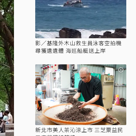
影／基隆外木山救生員泳客空拍機
尋獲遺遺體 海巡船艇送上岸
新北市美人茶沁涼上市 三芝粟益民