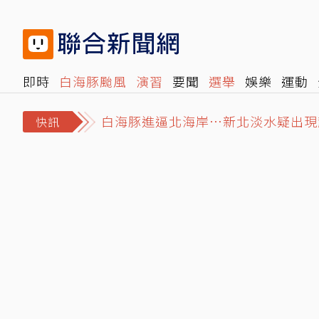
即時
白海豚颱風
演習
要聞
選舉
娛樂
運動
閱讀
旅遊
雜誌
報時光
倡議+
500輯
轉角國
白海豚進逼北海岸…新北淡水疑出現
快訊
捲粿粿婚外情演藝事業停擺！王子神
小孩照顧小孩…澎湖傳嚴重兒童棄養