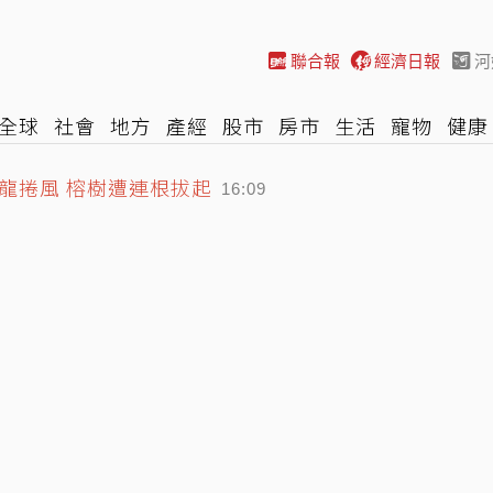
聯合報
經濟日報
河
全球
社會
地方
產經
股市
房市
生活
寵物
健康
際
NBA
時尚
汽車
棒球
HBL
遊戲
專題
網誌
龍捲風 榕樹遭連根拔起
16:09
隱8個月曬「死蔭幽谷」吐心聲
「8幼童擠4坪房」父母只為領補助
16:53
16:32