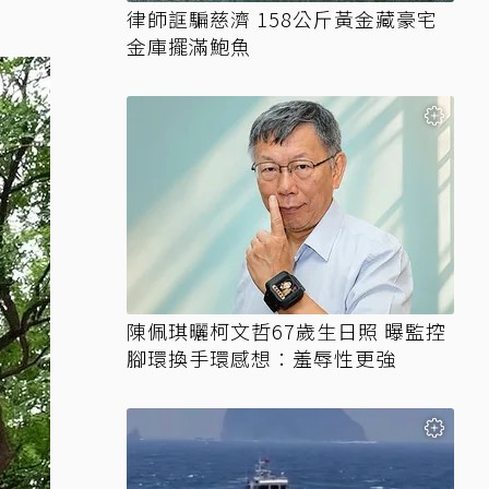
律師誆騙慈濟 158公斤黃金藏豪宅
金庫擺滿鮑魚
陳佩琪曬柯文哲67歲生日照 曝監控
腳環換手環感想：羞辱性更強