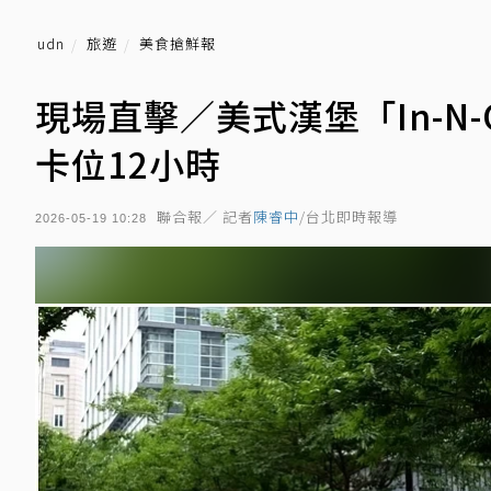
udn
旅遊
美食搶鮮報
現場直擊／美式漢堡「In-N
卡位12小時
聯合報／ 記者
陳睿中
/台北即時報導
2026-05-19 10:28