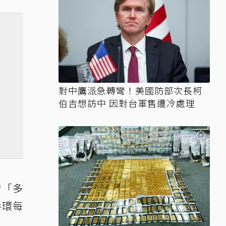
對中鷹派急轉彎！美國防部次長柯
伯吉想訪中 因對台軍售遭冷處理
的「多
手環每