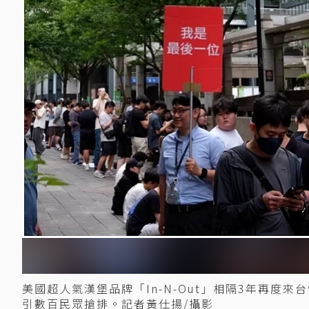
美國超人氣漢堡品牌「In-N-Out」相隔3年再度來台快閃
引數百民眾搶排。記者黃仕揚/攝影