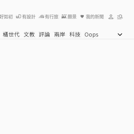
好如初
有設計
有行旅
願景
我的新聞
橘世代
文教
評論
兩岸
科技
Oops
女子漾
陽光行動
影音網
U好學