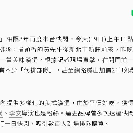
Out」相隔3年再度來台快閃，今天(19日)上午11
排隊，搶頭香的黃先生從新北市新莊前來，昨晚
為一嘗美味漢堡，根據記者現場直擊，在開門前
也有不少「代排部隊」，甚至網路喊出加價2千收
t」，店內提供多樣化的美式漢堡，由於平價好吃，獲
漢
、
李安
導演也是粉絲。過去品牌曾多次透過快
進行一日快閃，吸引數百人到場排隊購買。