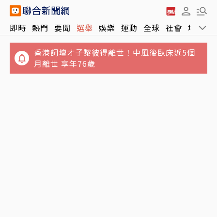
即時
熱門
要聞
選舉
娛樂
運動
全球
社會
地方
香港詞壇才子黎彼得離世！中風後臥床近5個
月離世 享年76歲
管爺阿甘路／管中閔揭留美至暗時刻 「突破從
東發號遭灌負評簽名全塗銷！徐巧芯籲別出征
冷門開始」
沈伯洋：店家的牆不需變戰場