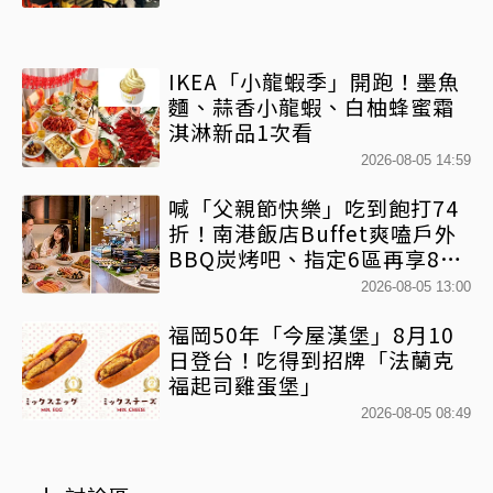
IKEA「小龍蝦季」開跑！墨魚
麵、蒜香小龍蝦、白柚蜂蜜霜
淇淋新品1次看
2026-08-05 14:59
喊「父親節快樂」吃到飽打74
折！南港飯店Buffet爽嗑戶外
BBQ炭烤吧、指定6區再享88
折
2026-08-05 13:00
福岡50年「今屋漢堡」8月10
日登台！吃得到招牌「法蘭克
福起司雞蛋堡」
2026-08-05 08:49