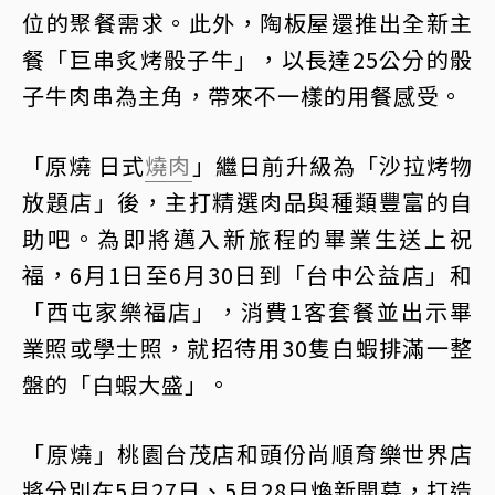
位的聚餐需求。此外，陶板屋還推出全新主
餐「巨串炙烤骰子牛」，以長達25公分的骰
子牛肉串為主角，帶來不一樣的用餐感受。
「原燒 日式
燒肉
」繼日前升級為「沙拉烤物
放題店」後，主打精選肉品與種類豐富的自
助吧。為即將邁入新旅程的畢業生送上祝
福，6月1日至6月30日到「台中公益店」和
「西屯家樂福店」，消費1客套餐並出示畢
業照或學士照，就招待用30隻白蝦排滿一整
盤的「白蝦大盛」。
「原燒」桃園台茂店和頭份尚順育樂世界店
將分別在5月27日、5月28日煥新開幕，打造