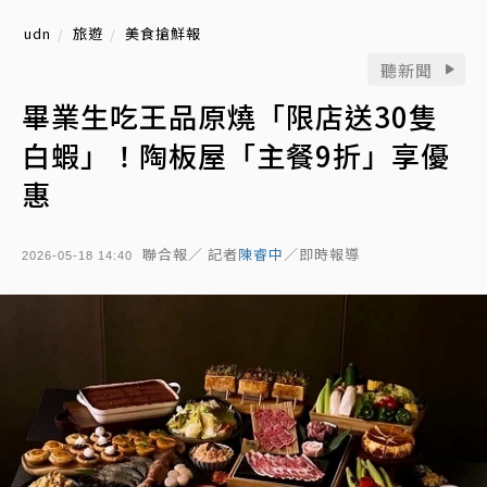
udn
旅遊
美食搶鮮報
聽新聞
畢業生吃王品原燒「限店送30隻
白蝦」！陶板屋「主餐9折」享優
惠
聯合報／ 記者
陳睿中
／即時報導
2026-05-18 14:40