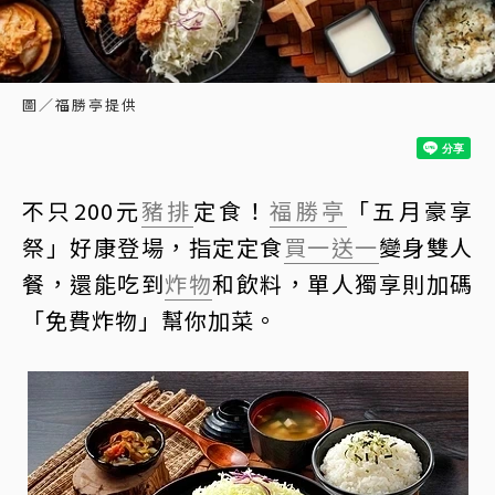
圖／福勝亭提供
不只200元
豬排
定食！
福勝亭
「五月豪享
祭」好康登場，指定定食
買一送一
變身雙人
餐，還能吃到
炸物
和飲料，單人獨享則加碼
「免費炸物」幫你加菜。