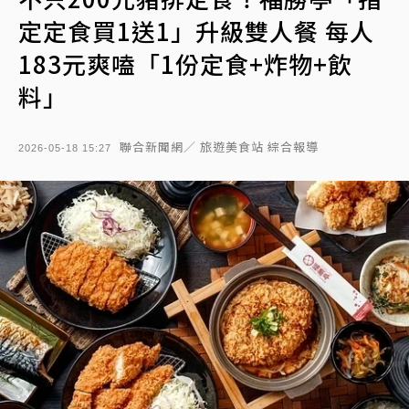
定定食買1送1」升級雙人餐 每人
183元爽嗑「1份定食+炸物+飲
料」
聯合新聞網／ 旅遊美食站 綜合報導
2026-05-18 15:27