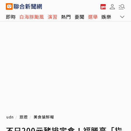
即時
白海豚颱風
演習
熱門
要聞
選舉
娛樂
運動
udn
旅遊
美食搶鮮報
不只200元豬排定食！福勝亭「指