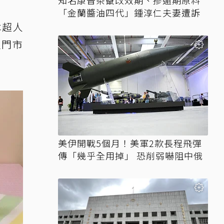
知名康普茶竄改效期、摻逾期原料
「金蘭醬油四代」鍾淳仁夫妻遭訴
本超人
家門市
美伊開戰5個月！美軍2款長程飛彈
傳「幾乎全用掉」 恐削弱嚇阻中俄