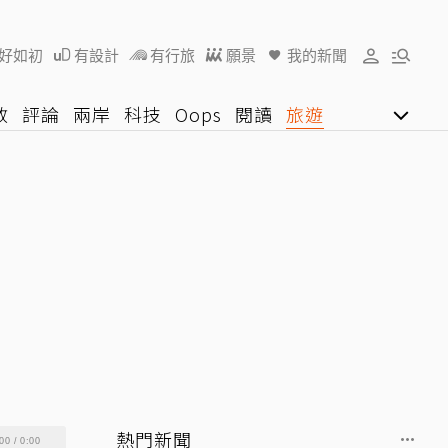
好如初
有設計
有行旅
願景
我的新聞
教
評論
兩岸
科技
Oops
閱讀
旅遊
行動
影音網
U好學
熱門新聞
00
/
0:00