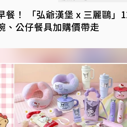
你吃早餐！ 「弘爺漢堡 x 三麗鷗」1
碗、公仔餐具加購價帶走