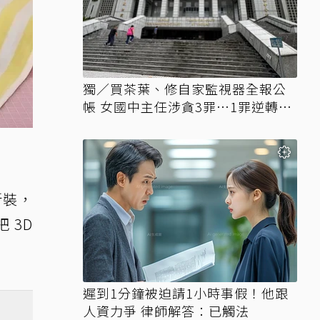
獨／買茶葉、修自家監視器全報公
帳 女國中主任涉貪3罪…1罪逆轉無
罪
新裝，
 3D
遲到1分鐘被迫請1小時事假！他跟
人資力爭 律師解答：已觸法