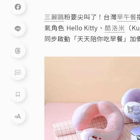
三麗鷗
粉要尖叫了！台灣
早午餐
氣角色 Hello Kitty、
酷洛米
（K
同步啟動「天天陪你吃早餐」加