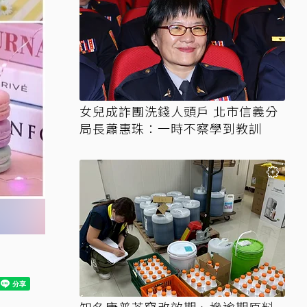
女兒成詐團洗錢人頭戶 北市信義分
局長蕭惠珠：一時不察學到教訓