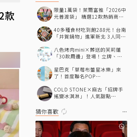
限量1萬袋！萊爾富推「2026中
2款
元普渡袋」 精選12款熱銷商品
一袋搞定
40多種食材吃到飽288元！台南
「井賀鍋物」進軍新北 3人同行
送肉盤
八色烤肉mini×葬送的芙莉蓮
「30款周邊」登場！立牌、鑰
匙圈統統有
星巴克「草莓布蕾星冰樂」來
了！首度聯名POP
MART「MOLLY」 限定版
COLD STONE×麻古「招牌手
「MOLLYｘBearista小熊杯」
搖變冰淇淋」！人氣甜點
必收藏
ChizCheese快閃台北
猜你喜歡