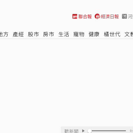
聯合報
經濟日報
河
地方
產經
股市
房市
生活
寵物
健康
橘世代
文
尚
汽車
棒球
HBL
遊戲
專題
網誌
女子漾
陽光
聽新聞
0: