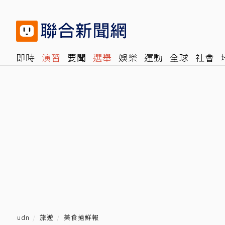
即時
演習
要聞
選舉
娛樂
運動
全球
社會
雜誌
報時光
倡議+
500輯
轉角國際
NBA
時
udn
旅遊
美食搶鮮報