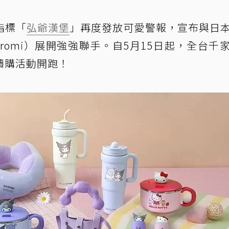
指標「
弘爺漢堡
」再度發放可愛警報，宣布與日
uromi）展開強強聯手。自5月15日起，全台千
價購活動開跑！