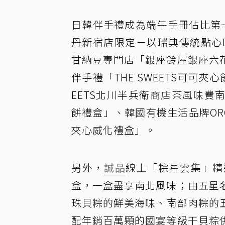
日韓伴手禮成為端午手冊佔比第
丹新宿店限定－以瑞典傳統點心Dr
甘納豆專門店「銀座鈴屋銀座六
伴手禮「THE SWEETS可可
EETS北川半兵衛商店茶風味
餅禮盒」、韓國有機生活品牌ORGA
夾心威化禮盒」。
另外，
誠品
線上「粽星雲集」精
盒，一盒盡享南北風味；由五星
珠貝粽的鮮美海味、南部肉粽的
配年銷百萬顆的國宴等級干貝粽