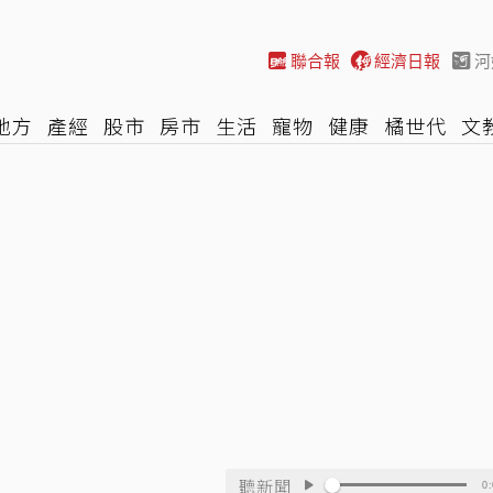
聯合報
經濟日報
河
地方
產經
股市
房市
生活
寵物
健康
橘世代
文
尚
汽車
棒球
HBL
遊戲
專題
網誌
女子漾
陽光
聽新聞
0: