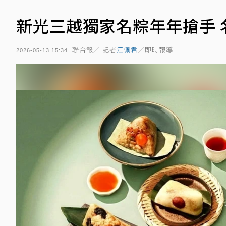
新光三越獨家名粽年年搶手 
聯合報／ 記者
江佩君
／即時報導
2026-05-13 15:34