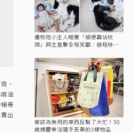
邊牧陪小主人睡覺「順便霸佔枕
頭」飼主直擊全程笑翻：過程絲滑
到太自然
打造、
林麻油
榜楊哥
年賣出
被認為無用的東西反幫了大忙！50
歲婦慶幸沒隨手丟棄的3樣物品