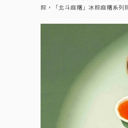
粽，「北斗麻糬」冰粽麻糬系列