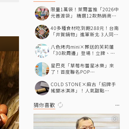
限量1萬袋！萊爾富推「2026中
元普渡袋」 精選12款熱銷商品
一袋搞定
40多種食材吃到飽288元！台南
「井賀鍋物」進軍新北 3人同行
送肉盤
八色烤肉mini×葬送的芙莉蓮
「30款周邊」登場！立牌、鑰
匙圈統統有
星巴克「草莓布蕾星冰樂」來
了！首度聯名POP
MART「MOLLY」 限定版
COLD STONE×麻古「招牌手
「MOLLYｘBearista小熊杯」
搖變冰淇淋」！人氣甜點
必收藏
ChizCheese快閃台北
猜你喜歡