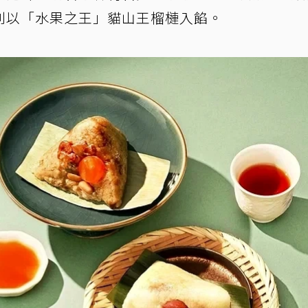
則以「水果之王」貓山王榴槤入餡。