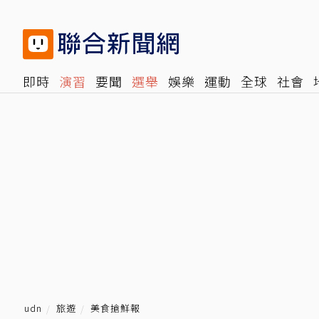
即時
演習
要聞
選舉
娛樂
運動
全球
社會
雜誌
報時光
倡議+
500輯
轉角國際
NBA
時
udn
旅遊
美食搶鮮報