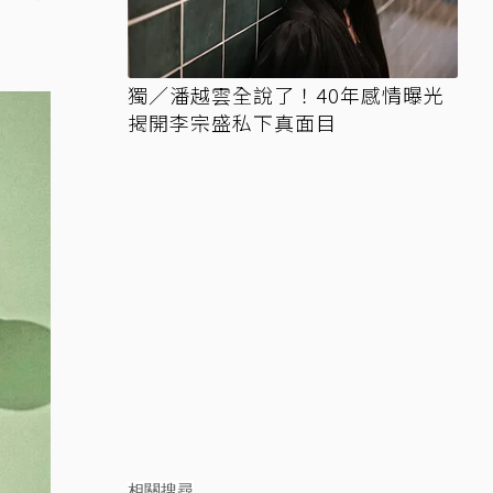
獨／潘越雲全說了！40年感情曝光
揭開李宗盛私下真面目