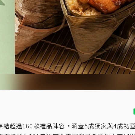
集結超過160款禮品陣容，涵蓋5成獨家與4成初