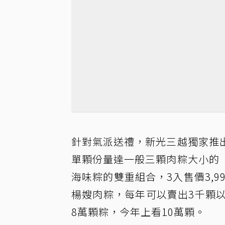
針對氣派送禮，新光三越獨家推
單顆份量達一般三顆肉粽大小的
海味粽的雙重組合，3入售價3,9
楊嫂肉粽，每年可以賣出3千顆
8萬顆粽，今年上看10萬顆。