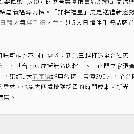
要價逾1,300元的寒舍集團限量名粽鎖定高端
名粽嘉義福源肉粽。「非粽禮盒」更是送禮新趨
款
日韓
人氣
伴手禮
，並引進5大日韓伴手禮品牌
。
口味可能也不同」需求，新光三越打造全台獨家
粽」、「台南東成街無名肉粽」、「南門立家蛋
」，集結5大
老字號
經典名粽，售價990元，全台
的需求，也免去四處排隊採買的時間成本。新光
完售。