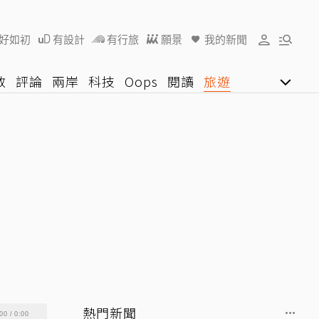
好如初
有設計
有行旅
願景
我的新聞
教
評論
兩岸
科技
Oops
閱讀
旅遊
行動
影音網
U好學
熱門新聞
00
/
0:00