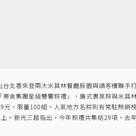
出台北喜來登兩大米其林餐廳辰園與請客樓聯手
「寒舍集團星級雙饗粽禮」，廣式裹蒸粽與米其
99元，限量100組。人氣地方名粽則有常駐熱銷
以上。新光三越指出，今年粽禮共集結29項，去