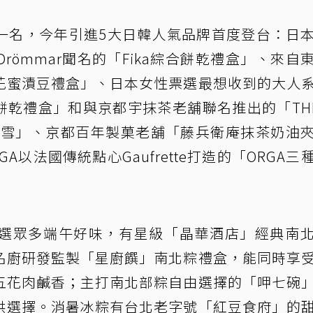
一名，今年引進5大日韓人氣品牌首度登台：日
ömmar聞名的「Fika綜合餅乾禮盒」、來自
花蜜漬豆禮盒」、日本女性票選最想收到的大人
夾心餅乾禮盒」和與京都宇抹茶老舖聯名推出的「THE
費南雪」、京都百年製菓老舖「藤兵衛庵抹茶奶油
以法國傳統點心Gaufrette打造的「ORGA三
選眾多端午好味，有星級「晶華酒店」經典南
名廚研發監製「星廚饌」南北粽禮盒，能同時享
五花肉鹹香；主打南北部粽自由選擇的「呷七碗
供選擇。消暑冰粽有台北老字號「紅豆食府」的