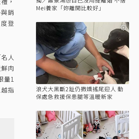
獨／蕭景鴻怨自己沒用提離婚 不捨
送禮，
Mei養家「妳離開比較好」
勢與銷
首度登
「名人
黃鮮肉
限量1
浪犬大黑斷2趾仍撒嬌搖尾迎人 動
三越指
保處急救援保患腿等溫暖新家