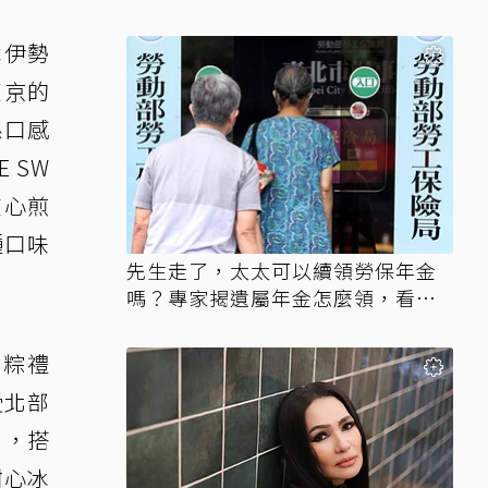
本伊勢
東京的
系口感
 SW
夾心煎
種口味
先生走了，太太可以續領勞保年金
嗎？專家揭遺屬年金怎麼領，看順
位還要看資格
北粽禮
受北部
」，搭
甜心冰