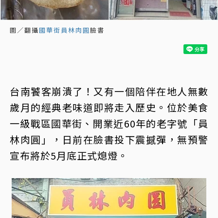
圖／翻攝
國華街員林肉圓
臉書
台南饕客崩潰了！又有一個陪伴在地人無數
歲月的經典老味道即將走入歷史。位於美食
一級戰區國華街、開業近60年的老字號「員
林肉圓」，日前在臉書投下震撼彈，無預警
宣布將於5月底正式熄燈。