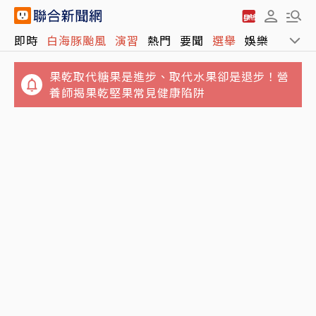
即時
白海豚颱風
演習
熱門
要聞
選舉
娛樂
運動
果乾取代糖果是進步、取代水果卻是退步！營
養師揭果乾堅果常見健康陷阱
鬼月5大飲食禁忌…別吃生魚片、不要含冰塊
吃海鮮麵險喪命！65歲翁敗血性休克住加護病
「後果很恐怖」
房 醫示警5隔夜菜直接丟