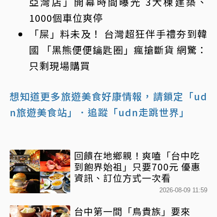
亞灣店」開幕時間曝光 3大棟建築、
1000個車位爽停
「屎」料未及！ 台灣超狂伴手禮夯到韓
國 「黑熊便便鑰匙圈」瘋搶斷貨 網驚：
只剩現場購買
想知道更多旅遊美食好康情報，請鎖定「ud
n旅遊美食站」
．追蹤「udn走跳世界」
回饋在地鄉親！爽嗑「台中吃
到飽界始祖」只要700元 優惠
資訊、訂位方式一次看
2026-08-09 11:59
台中第一間「鳥貴族」要來