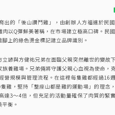
育出的「後山讚鬥雞」，由創辦人方福連於民國
雞肉以Q彈鮮美著稱，在市場建立極高口碑。民國
雞腳上的綠色燙金標記建立品牌識別。
方立諺與方健祐兄弟在面臨父親突然離世的變故
家族養雞場。兄弟倆將守護父親心血視為使命，
經營規模與管理流程。在這裡每隻雞都經過16
00隻雞，堅持「整座山都是雞的運動場」的理念
高達3～4倍，但充足的活動量確保了肉質的緊
美平衡。