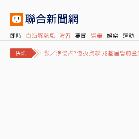
即時
白海豚颱風
演習
要聞
選舉
娛樂
運動
影／涉侵占7億投資款 兆基屋管前董
閱讀
旅遊
雜誌
報時光
倡議+
500輯
轉角國
又見亂象！醫療通膨 實支實付不夠
快訊