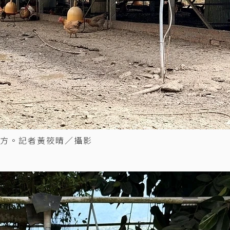
方。記者黃筱晴／攝影