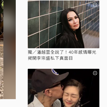
獨／潘越雲全說了！40年感情曝光
揭開李宗盛私下真面目