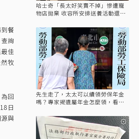
哈士奇「長太好笑賣不掉」慘遭寵
物店拋棄 收容所安排送養活動還是
沒人要
場到餐
，查詢
獎最佳
天然牧
先生走了，太太可以續領勞保年金
。為回
嗎？專家揭遺屬年金怎麼領，看順
18日
位還要看資格
溯源與