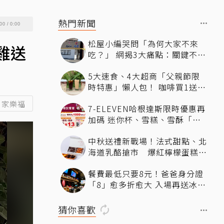
熱門新聞
00
/
0:00
松屋小編哭問「為何大家不來
雞送
吃？」 網揭3大痛點：關鍵不只
價格
5大速食、4大超商「父親節限
時特惠」懶人包！ 咖啡買1送
1、比薩半價、霜淇淋只要10元
家樂福
7-ELEVEN哈根達斯限時優惠再
加碼 迷你杯、雪糕、雪酥「買
10送13」
中秋送禮新戰場！法式甜點、北
海道乳酪搶市 爆紅檸檬蛋糕熱
銷破萬顆
餐費最低只要8元！爸爸身分證
「8」愈多折愈大 入場再送冰涼
生啤酒
猜你喜歡