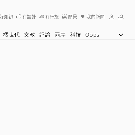
好如初
有設計
有行旅
願景
我的新聞
橘世代
文教
評論
兩岸
科技
Oops
女子漾
陽光行動
影音網
U好學