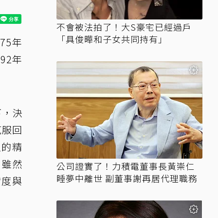
不會被法拍了！大S豪宅已經過戶
「具俊曄和子女共同持有」
75年
92年
下，決
克服回
週的精
，雖然
公司證實了！力積電董事長黃崇仁
睡夢中離世 副董事謝再居代理職務
實度與