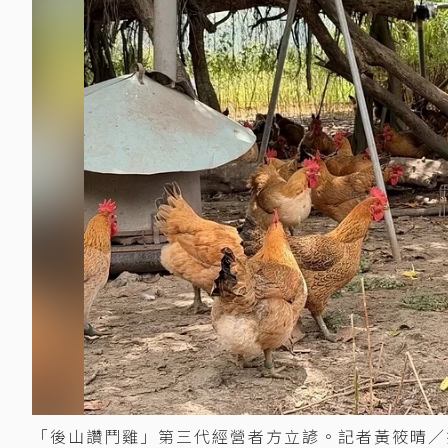
「後山讚鬥雞」第三代經營者方立諺。記者黃筱晴／