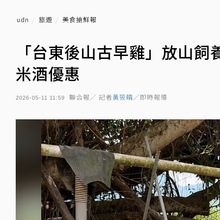
udn
旅遊
美食搶鮮報
「台東後山古早雞」放山飼養
米酒優惠
聯合報／ 記者
黃筱晴
／即時報導
2026-05-11 11:59