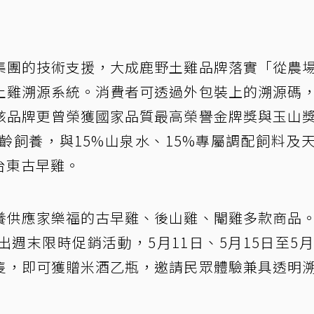
集團的技術支援，大成鹿野土雞品牌落實「從農
土雞溯源系統。消費者可透過外包裝上的溯源碼
該品牌更曾榮獲國家品質最高榮譽金牌獎與玉山
齡飼養，與15%山泉水、15%專屬調配飼料及
台東古早雞。
養供應家樂福的古早雞、後山雞、閹雞多款商品
週末限時促銷活動，5月11日、5月15日至5月
隻，即可獲贈米酒乙瓶，邀請民眾體驗兼具透明