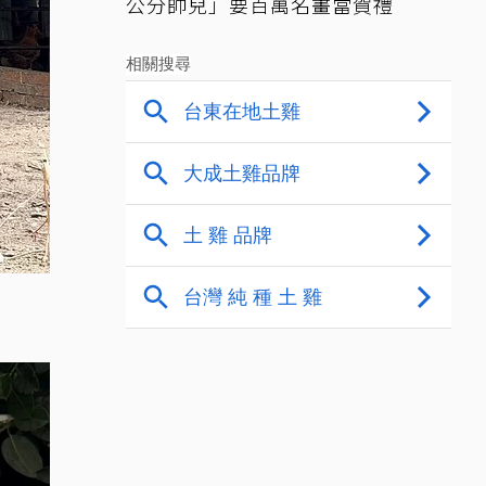
公分帥兒」要百萬名畫當賀禮