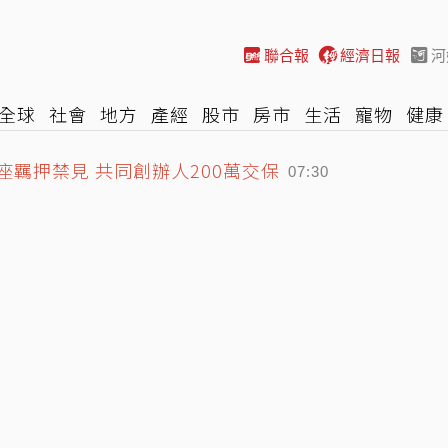
聯合報
經濟日報
河
全球
社會
地方
產經
股市
房市
生活
寵物
健康
座羈押禁見 共同創辦人200萬交保
際
NBA
時尚
汽車
棒球
HBL
遊戲
專題
網誌
07:30
賠
07:00