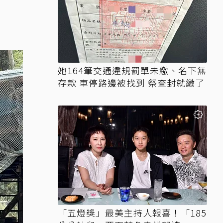
她164筆交通違規罰單未繳、名下無
存款 車停路邊被找到 祭查封就繳了
「五燈獎」最美主持人報喜！「185