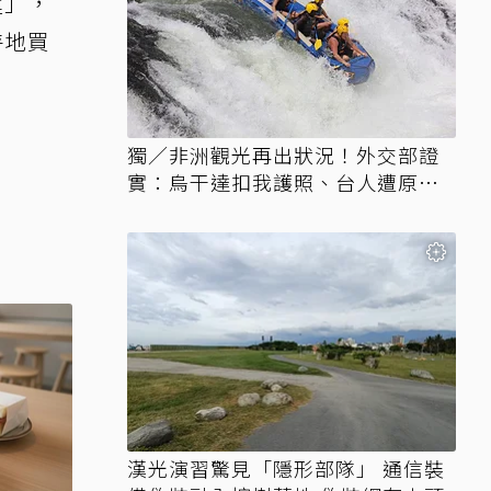
匙」，
特地買
獨／非洲觀光再出狀況！外交部證
實：烏干達扣我護照、台人遭原機
遣返
漢光演習驚見「隱形部隊」 通信裝