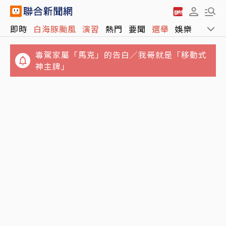
即時
白海豚颱風
演習
熱門
要聞
選舉
娛樂
運動
毒駕家屬「馬克」的告白／我哥就是「移動式
神主牌」
父神隱母離家…澎湖兄姐照顧弟妹共13人擠4
結婚基金全賠光！準新娘借錢拚翻本輸慘 崩潰
坪陋室 衛福部說話了
想悔婚：放男友自由