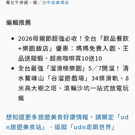
蘿拉牛排館。圖／
台中金典酒店
編輯推薦
2026母親節超強必收！全台「飲品餐飲
+樂園飯店」優惠：媽媽免費入園、王
品送龍蝦、超商咖啡買10送10
全台最強「溜滑梯樂園」5／7開溜！ 清
水鰲峰山「谷溜遊戲場」34條滑軌、8
米高大樹之塔、滾輪沙坑一站式放電玩
瘋
想知道更多旅遊美食好康情報，請鎖定「ud
n旅遊美食站」
．追蹤「udn走跳世界」