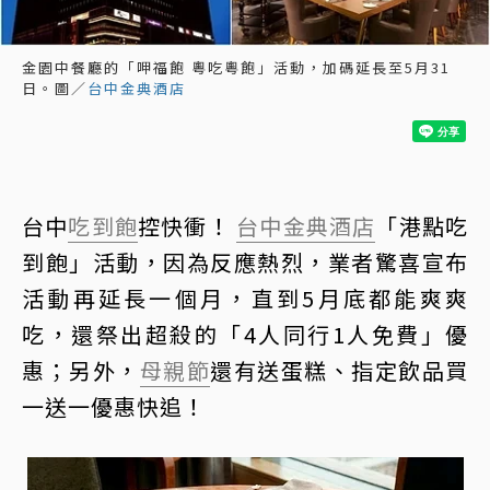
金園中餐廳的「呷福飽 粵吃粵飽」活動，加碼延長至5月31
日。圖／
台中金典酒店
台中
吃到飽
控快衝！
台中金典酒店
「港點吃
到飽」活動，因為反應熱烈，業者驚喜宣布
活動再延長一個月，直到5月底都能爽爽
吃，還祭出超殺的「4人同行1人免費」優
惠；另外，
母親節
還有送蛋糕、指定飲品買
一送一優惠快追！