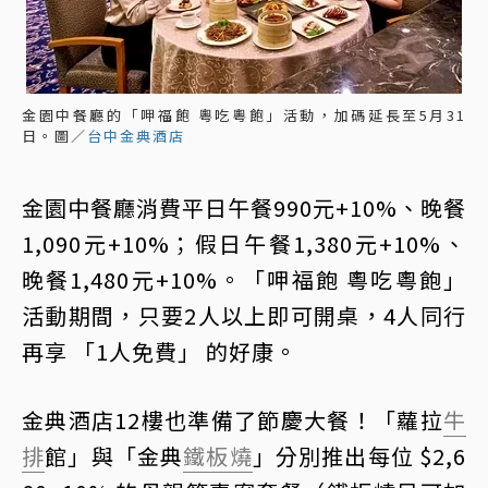
金園中餐廳的「呷福飽 粵吃粵飽」活動，加碼延長至5月31
日。圖／
台中金典酒店
金園中餐廳消費平日午餐990元+10%、晚餐
1,090元+10%；假日午餐1,380元+10%、
晚餐1,480元+10%。「呷福飽 粵吃粵飽」
活動期間，只要2人以上即可開桌，4人同行
再享 「1人免費」 的好康。
金典酒店12樓也準備了節慶大餐！「蘿拉
牛
排
館」與「金典
鐵板燒
」分別推出每位 $2,6