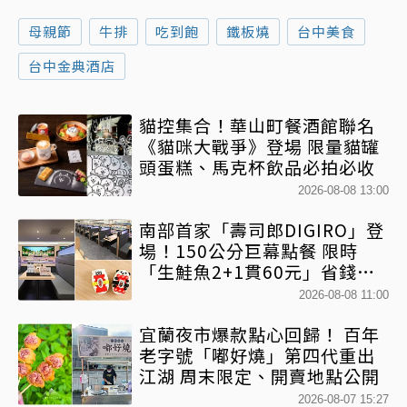
母親節
牛排
吃到飽
鐵板燒
台中美食
台中金典酒店
貓控集合！華山町餐酒館聯名
《貓咪大戰爭》登場 限量貓罐
頭蛋糕、馬克杯飲品必拍必收
2026-08-08 13:00
南部首家「壽司郎DIGIRO」登
場！150公分巨幕點餐 限時
「生鮭魚2+1貫60元」省錢攻
略快看
2026-08-08 11:00
宜蘭夜市爆款點心回歸！ 百年
老字號「嘟好燒」第四代重出
江湖 周末限定、開賣地點公開
2026-08-07 15:27