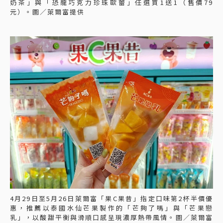
奶茶」與「恐龍巧克力珍珠歐蕾」任選買1送1（售價79
元）。圖／萊爾富提供
4月29日至5月26日萊爾富「果C果昔」指定口味第2杯半價優
惠，推薦以泰國水仙芒果製作的「芒夠了嗎」與「芒果戀
乳」，以酸甜平衡與滑順口感呈現濃厚熱帶風情。圖／萊爾富