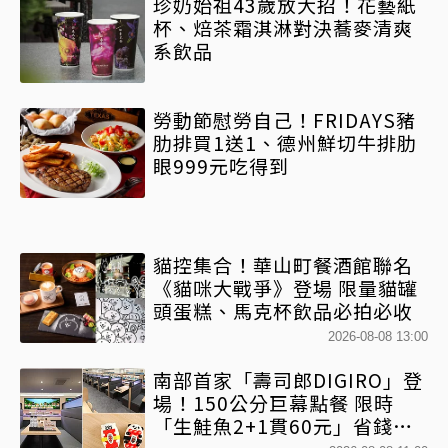
珍奶始祖43歲放大招！花藝紙
杯、焙茶霜淇淋對決蕎麥清爽
系飲品
勞動節慰勞自己！FRIDAYS豬
肋排買1送1、德州鮮切牛排肋
眼999元吃得到
貓控集合！華山町餐酒館聯名
《貓咪大戰爭》登場 限量貓罐
頭蛋糕、馬克杯飲品必拍必收
2026-08-08 13:00
南部首家「壽司郎DIGIRO」登
場！150公分巨幕點餐 限時
「生鮭魚2+1貫60元」省錢攻