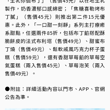
「生乳你個布丁」（售價45元）以在地生乳
製作，奶香濃郁口感綿密；「焦糖喜勒烤布
丁膩」（售價45元）則推出第二件15元優
惠。此外，「一口甜一刻靜」系列主打療癒
系甜點，任選兩件85折，包括布丁餡搭配酥
脆餅皮的法式布利塔（售價49元）、甜蜜布
丁燒（售價49元）、鬆軟戚風巧克力杯子蛋
糕（售價59元），還有香甜草莓餡的草莓空
氣蛋糕（兩入售價45元）、草莓泡芙（兩入
售價49元）。
●附註：詳細活動內容以門市、APP、官網
公告為準。