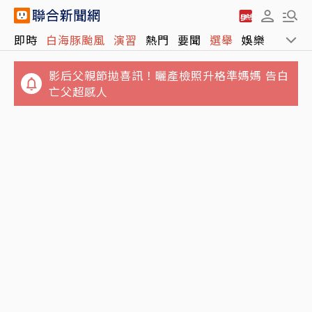
即時
白海豚颱風
演習
熱門
要聞
選舉
娛樂
運動
影后父親節拋喜訊！曬產檢照升格準媽媽 告白
亡父超感人
鬼月禁忌真的嗎？命理師揭8大習俗真相：不
桃園盃籃球賽爆AI灌水大量「幽靈隊伍」！ 廠
是每個都和鬼有關
商負責人50萬交保