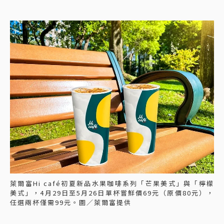
萊爾富Hi café初夏新品水果咖啡系列「芒果美式」與「檸檬
美式」，4月29日至5月26日單杯嘗鮮價69元（原價80元），
任選兩杯僅需99元。圖／萊爾富提供