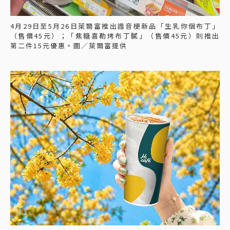
4月29日至5月26日萊爾富推出諧音梗新品「生乳你個布丁」
（售價45元）；「焦糖喜勒烤布丁膩」（售價45元）則推出
第二件15元優惠。圖／萊爾富提供