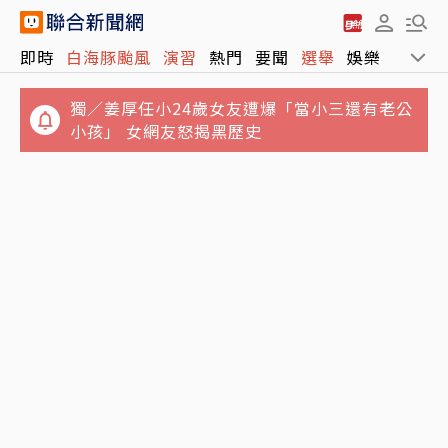
即時
白海豚颱風
演習
熱門
要聞
選舉
娛樂
運動
獨／姜厚任小24歲女友遭爆「當小三還有老公
小孩」 女網友怒揭黑歷史
報喜！非農低於預期 台指期夜盤大漲近千點、
白海豚颱風龜速前進！東北部海域納海警範圍
站回45K
周末兩天降雨最明顯