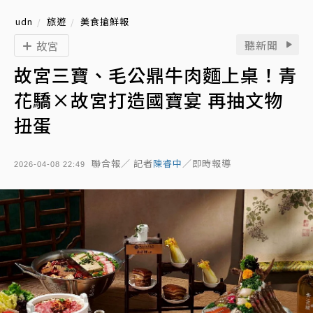
udn
旅遊
美食搶鮮報
聽新聞
故宮
故宮三寶、毛公鼎牛肉麵上桌！青
花驕×故宮打造國寶宴 再抽文物
扭蛋
聯合報／ 記者
陳睿中
／即時報導
2026-04-08 22:49