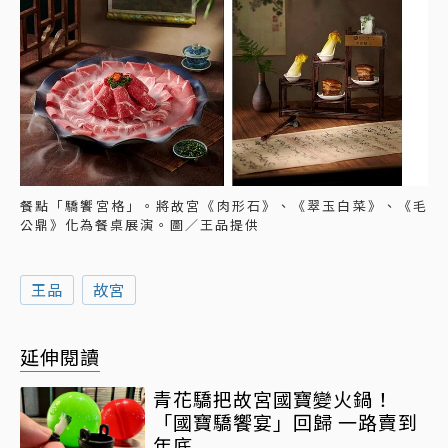
餐點「驕饗宮格」。將故宮《肉形石》、《翠玉白菜》、《毛
公鼎》化為餐桌展演。圖／王品提供
王品
故宮
延伸閱讀
青花驕把故宮國寶變火鍋！
「國寶驕饗宴」回歸 一路賣到
年底