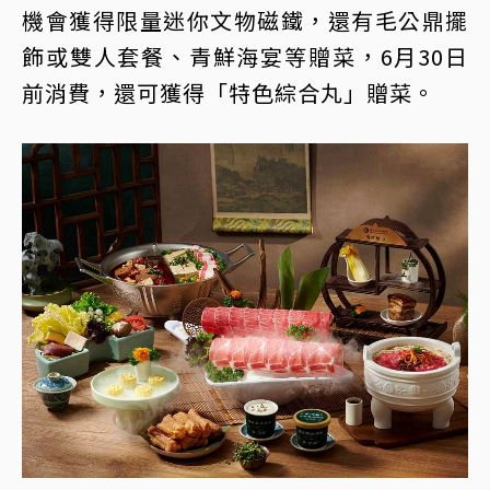
機會獲得限量迷你文物磁鐵，還有毛公鼎擺
飾或雙人套餐、青鮮海宴等贈菜，6月30日
前消費，還可獲得「特色綜合丸」贈菜。