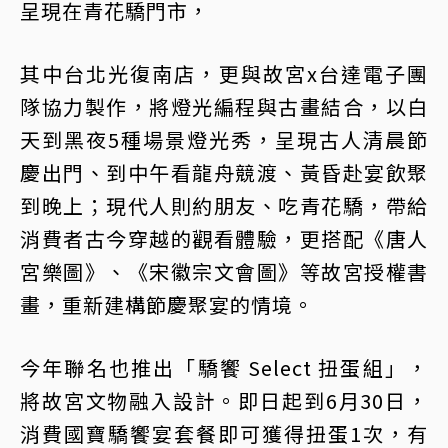
呈現在青花驕門市，
其中台北光復南店，更與故宮x台達電子團
隊協力製作，將燈光編程與古畫結合，以白
天到黑夜5種場景燈光秀，呈現古人清晨節
慶出門、到中午看龍舟競渡、黃昏赴宴飲聚
到晚上；現代人則約朋友、吃青花驕，帶給
消費者古今穿越的觀看體驗，更搭配《唐人
宮樂圖》、《宋徽宗文會圖》等故宮授權書
畫，重新建構節慶聚宴的情境。
今年聯名也推出「驕饗 Select 扭蛋組」，
將故宮文物融入設計。即日起到6月30日，
消費國寶驕饗宴套餐即可獲得扭蛋1次，有