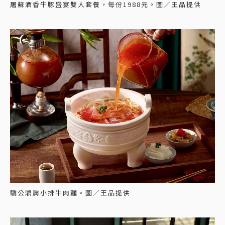
屠蘇酒香牛豚盛宴雙人套餐，每份1988元。圖／王品提供
驕公鼎肩小排牛肉麵。圖／王品提供