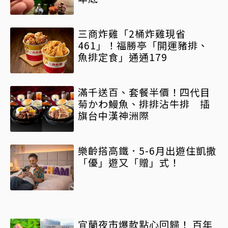
三商炸雞「2桶炸雞現省
461」！福勝亭「開運豬排、
魚排定食」通通179
滿千送百、套餐半價！四代目
菊かわ鰻魚、排排沾牛排 插
旗台中漢神洲際
樂齡搭高鐵．5-6月出遊住凱撒
「優」遊又「贈」式！
宜蘭夜市爆款點心回歸！ 百年