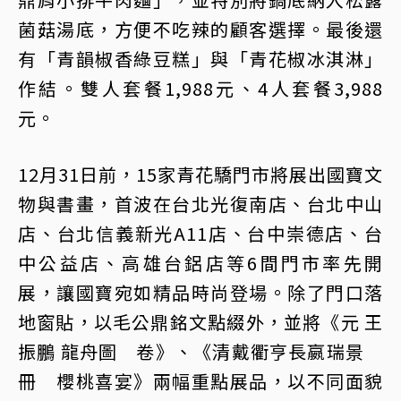
菌菇湯底，方便不吃辣的顧客選擇。最後還
有「青韻椒香綠豆糕」與「青花椒冰淇淋」
作結。雙人套餐1,988元、4人套餐3,988
元。
12月31日前，15家青花驕門市將展出國寶文
物與書畫，首波在台北光復南店、台北中山
店、台北信義新光A11店、台中崇德店、台
中公益店、高雄台鋁店等6間門市率先開
展，讓國寶宛如精品時尚登場。除了門口落
地窗貼，以毛公鼎銘文點綴外，並將《元 王
振鵬 龍舟圖 卷》、《清戴衢亨長嬴瑞景
冊 櫻桃喜宴》兩幅重點展品，以不同面貌