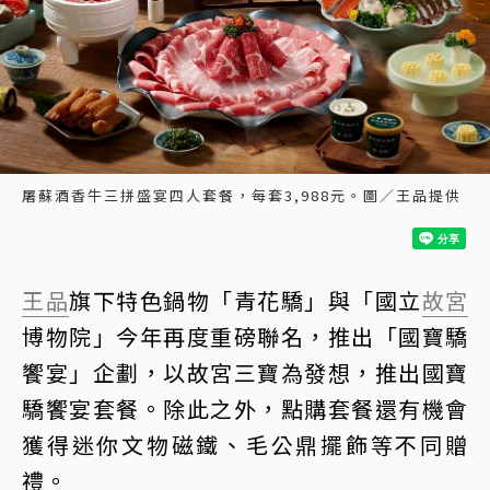
屠蘇酒香牛三拼盛宴四人套餐，每套3,988元。圖／王品提供
王品
旗下特色鍋物「青花驕」與「國立
故宮
博物院」今年再度重磅聯名，推出「國寶驕
饗宴」企劃，以故宮三寶為發想，推出國寶
驕饗宴套餐。除此之外，點購套餐還有機會
獲得迷你文物磁鐵、毛公鼎擺飾等不同贈
禮。