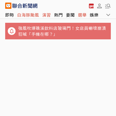
強風吹爆礁溪飲料店玻璃門！女店員嚇壞崩潰
即時
白海豚颱風
演習
熱門
要聞
選舉
娛樂
運動
狂喊「手機在哪？」
MLB／好消息！大谷翔平投手歸隊新進度 重新
開始傳接球
少年股神慘賠220萬教訓 20歲年輕交易者告
白：看清貪婪與自負