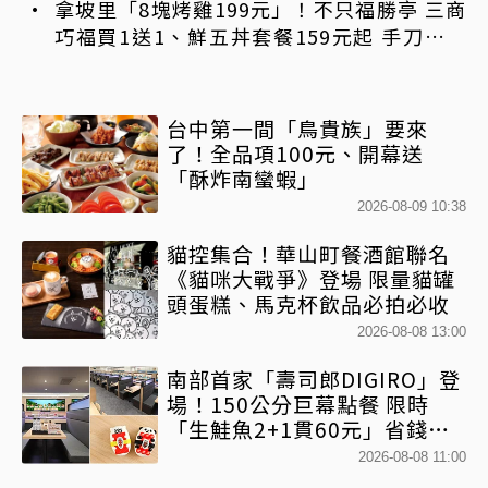
拿坡里「8塊烤雞199元」！不只福勝亭 三商
巧福買1送1、鮮五丼套餐159元起 手刀免費
領優惠
台中第一間「鳥貴族」要來
了！全品項100元、開幕送
「酥炸南蠻蝦」
2026-08-09 10:38
貓控集合！華山町餐酒館聯名
《貓咪大戰爭》登場 限量貓罐
頭蛋糕、馬克杯飲品必拍必收
2026-08-08 13:00
南部首家「壽司郎DIGIRO」登
場！150公分巨幕點餐 限時
「生鮭魚2+1貫60元」省錢攻
略快看
2026-08-08 11:00