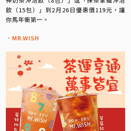
神奶茶沖泡飲（8包）」或「抹茶拿鐵沖泡
飲（15包）」到2月26日優惠價119元，讓
你馬年衝第一。
．MR.WISH