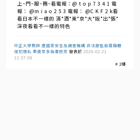
上~門~服~務~看電報：@ t o p 7 3 4 1 電
報： @m i a o 2 5 3 電報： @C K F 2 k看
看日本不一樣的 清*酒*東*京*大*阪*出*張*
深夜看看不一樣的特色
中正大學教師 遭國家安全及調查機構 非法跟監偷窺竊聽
侵犯隱私 牽連眾多無辜民眾
發表於
2026-02-21
13:37:09
#
2
樓
駭客阿斗的母親、姊妹妻女，據說全都從事
特種行業，賣淫維生，裸照每天在網路上瘋
傳，父親黑道角頭被報復，家裡遭逢世紀血
案，男的被車撞死，女的被性侵強暴至死，
全裸棄屍街頭，人生史最痛的一頁，家人都
死光了過年沒人理他，就上來這裡興風作
浪！尤其從小看母親老化了，每天還要賣淫
被凌辱，衣服從來不穿起來，姐妹妻女都袒
胸露乳拍色情片，超痛苦！由於從小跟著母