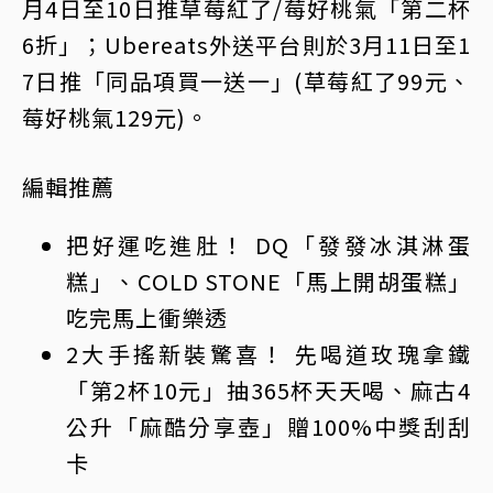
月4日至10日推草莓紅了/莓好桃氣「第二杯
6折」；Ubereats外送平台則於3月11日至1
7日推「同品項買一送一」(草莓紅了99元、
莓好桃氣129元)。
編輯推薦
把好運吃進肚！ DQ「發發冰淇淋蛋
糕」、COLD STONE「馬上開胡蛋糕」
吃完馬上衝樂透
2大手搖新裝驚喜！ 先喝道玫瑰拿鐵
「第2杯10元」抽365杯天天喝、麻古4
公升「麻酷分享壺」贈100%中獎刮刮
卡