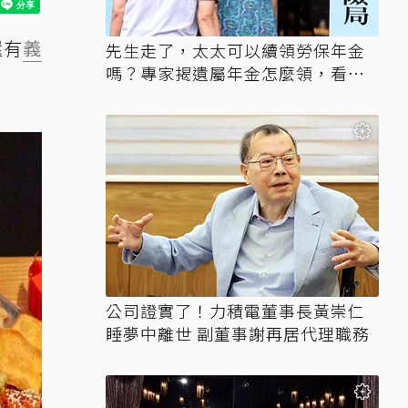
還有
義
先生走了，太太可以續領勞保年金
嗎？專家揭遺屬年金怎麼領，看順
位還要看資格
公司證實了！力積電董事長黃崇仁
睡夢中離世 副董事謝再居代理職務