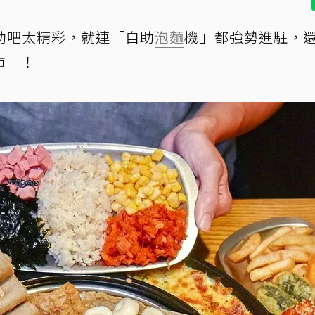
助吧太精彩，就連「自助
泡麵
機」都強勢進駐，
市」！