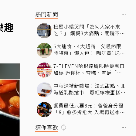
熱門新聞
樂趣
松屋小編哭問「為何大家不來
吃？」 網揭3大痛點：關鍵不只
價格
5大速食、4大超商「父親節限
時特惠」懶人包！ 咖啡買1送
1、比薩半價、霜淇淋只要10元
7-ELEVEN哈根達斯限時優惠再
加碼 迷你杯、雪糕、雪酥「買
10送13」
中秋送禮新戰場！法式甜點、北
海道乳酪搶市 爆紅檸檬蛋糕熱
銷破萬顆
餐費最低只要8元！爸爸身分證
「8」愈多折愈大 入場再送冰涼
生啤酒
猜你喜歡