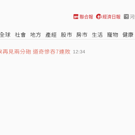
聯合報
經濟日報
河
全球
社會
地方
產經
股市
房市
生活
寵物
健康
際
NBA
時尚
汽車
棒球
HBL
遊戲
專題
網誌
挨再見兩分砲 道奇慘吞7連敗
12:34
海域 7縣市明午前達停班課標準
13:07