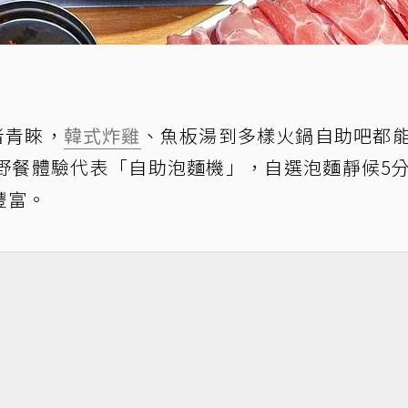
者青睞，
韓式炸雞
、魚板湯到多樣火鍋自助吧都
野餐體驗代表「自助泡麵機」，自選泡麵靜候5
豐富。