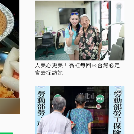
人美心更美！翁虹每回來台灣必定
會去探訪她