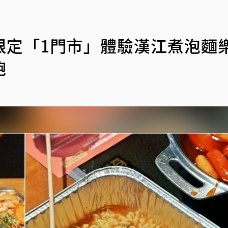
限定「1門市」體驗漢江煮泡麵
飽