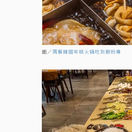
圖／
兩餐韓國年糕火鍋吃到飽粉專