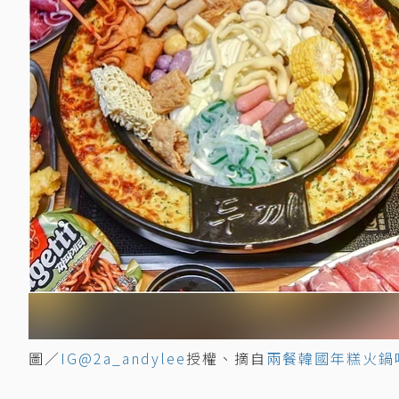
圖／
IG@2a_andylee
授權、摘自
兩餐韓國年糕火鍋