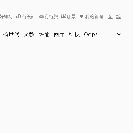
好如初
有設計
有行旅
願景
我的新聞
橘世代
文教
評論
兩岸
科技
Oops
女子漾
陽光行動
影音網
U好學