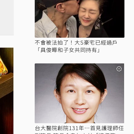
不會被法拍了！大S豪宅已經過戶
「具俊曄和子女共同持有」
台大醫院創院131年…首見護理師任