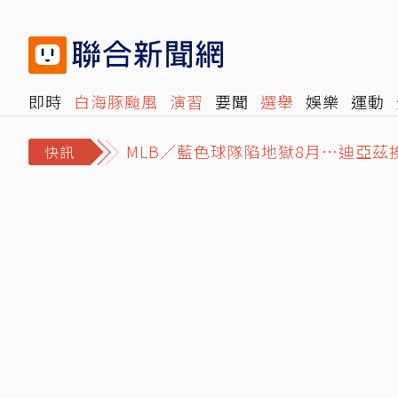
即時
白海豚颱風
演習
要聞
選舉
娛樂
運動
閱讀
旅遊
雜誌
報時光
倡議+
500輯
轉角國
MLB／藍色球隊陷地獄8月…迪亞茲
快訊
白海豚颱風「海豚跳」逼近台灣北部