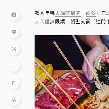
韓國年糕
火鍋
吃到飽
「
兩餐
」自
大利麵
無限續，朝聖就衝「這門