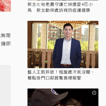
新北七旬老農守護亡妹遺愛4匹小
馬 新北動保處訪視防疫護健康
能無限
分鐘即
藝人王凱猝逝！租屋處冷氣沒關、
餐點掛門口鄰居驚異樣報警