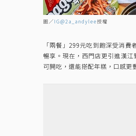
圖／
IG@2a_andylee
授權
「兩餐」299元吃到飽深受消費
暢享。現在，西門店更引進漢江
可開吃，還能搭配年糕，口感更