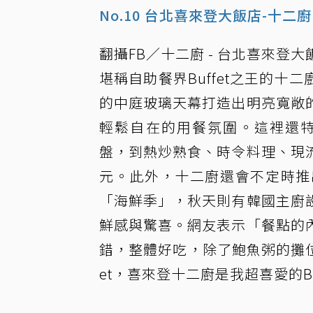
No.10 台北喜來登大飯店-十二廚
翻攝FB／十二廚 - 台北喜來登大
堪稱自助餐界Buffet之王的
的中庭玻璃天幕打造出明亮寬敞
輕鬆自在的用餐氛圍。這裡還特
盤，到熱炒熟食、時令料理、現
元。此外，十二廚還會不定時推
「海鮮季」，秋天則有韓國主廚
鮮感與驚喜。網友表示「餐點的
錯，整體好吃，除了鮑魚粥的攤位
et，喜來登十二廚是我超喜愛的Bu