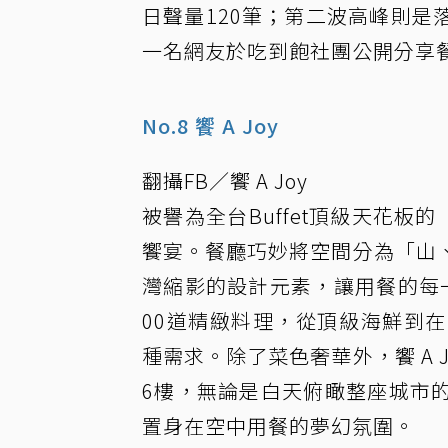
日聲量120筆；第二波高峰則是落
一名網友於吃到飽社團公開分享
No.8 饗 A Joy
翻攝FB／饗 A Joy
被譽為全台Buffet頂級天花板
饗宴。餐廳巧妙將空間分為「山
灣縮影的設計元素，讓用餐的每
00道精緻料理，從頂級海鮮到
種需求。除了菜色奢華外，饗 A 
6樓，無論是白天俯瞰整座城市
置身在空中用餐的夢幻氛圍。