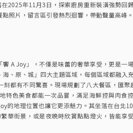
在2025年11月3日，探索廚房重新裝潢強勢回
餐點照片，留言區引發熱烈迴響，帶動聲量高峰
的「饗 A Joy」，不僅是味蕾的奢華享受，更是一
、海、原、城」四大主題區域，每個區域都融入
一刻都有不同驚喜。現場規劃了八大餐區，匯聚
在地特色美食都能一次品嘗，滿足海鮮控與肉食
Joy的地理位置也讓它更添魅力。其坐落在台北10
的繁華街景，或是夜晚時欣賞點點燈火，皆能享