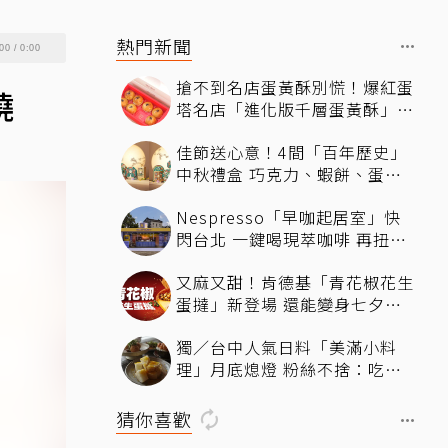
熱門新聞
00
/
0:00
搶不到名店蛋黃酥別慌！爆紅蛋
曉
塔名店「進化版千層蛋黃酥」限
定開賣 義美「現烤棗泥蛋黃
佳節送心意！4間「百年歷史」
酥」第2件半價
中秋禮盒 巧克力、蝦餅、蛋黃
酥統統有
Nespresso「早咖起居室」快
閃台北 一鍵喝現萃咖啡 再扭
Y2K風格鑰匙圈
又麻又甜！肯德基「青花椒花生
蛋撻」新登場 還能變身七夕蛋
撻花束
獨／台中人氣日料「美滿小料
理」月底熄燈 粉絲不捨：吃過
就念念不忘
猜你喜歡