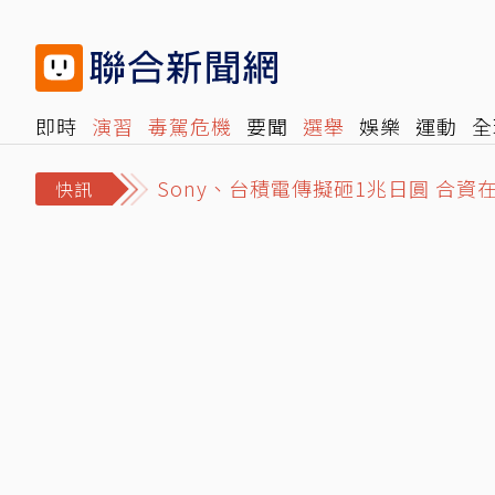
即時
演習
毒駕危機
要聞
選舉
娛樂
運動
全
Sony、台積電傳擬砸1兆日圓 合
旅遊
雜誌
報時光
倡議+
500輯
轉角國際
NB
吳乃仁只想月還5萬？台糖：8月下
快訊
才入托2天…3月嬰午睡後失去生命