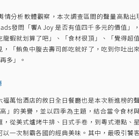
》輿情分析軟體觀察，本次調查區間的聲量高點出
reads發問「饗A Joy 是否有值四千多元的價值」
吃龍蝦就划算了吧」、「食材很頂」、「覺得超
見，「鮪魚中腹去壽司郎吃就好了，吃到你吐出
能再多」。
廳
六福萬怡酒店的敘日全日餐廳也是本次新進榜的
最高」的美譽，並以四季為主題，結合當令食材
匯，從美式爐烤牛排、日式手卷，到粵式港點、
可以一次制霸各國的經典美味。其中，最吸引饕