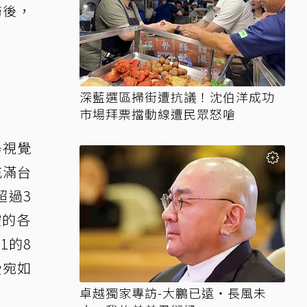
歸後，
。
深藍選區掃街遭抗議！沈伯洋成功
市場拜票擋動線遭民眾怒嗆
場視覺
充滿台
超過3
控的各
1的8
受宛如
卓越獨家專訪-大鵬已遠‧長風未