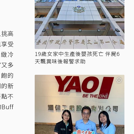
以挑高
能享受
19歲女家中生產後嬰孩死亡 伴屍6
精緻冷
天飄異味後報警求助
富又多
到飽的
同的新
餐點不
uff