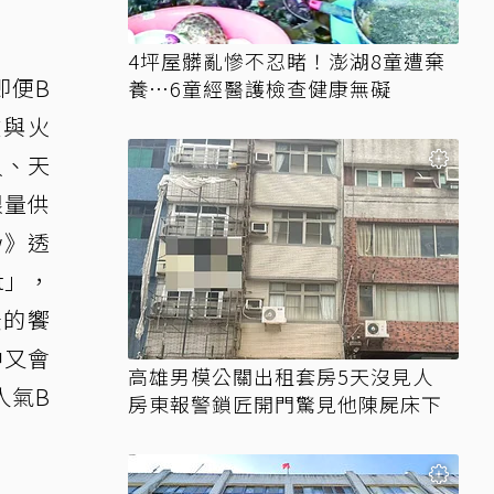
4坪屋髒亂慘不忍睹！澎湖8童遭棄
即便B
養…6童經醫護檢查健康無礙
飲與火
貝、天
限量供
w》透
t」，
景的饗
中又會
高雄男模公關出租套房5天沒見人
人氣B
房東報警鎖匠開門驚見他陳屍床下