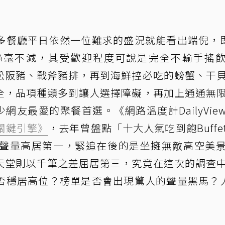
多餐廳平日依然一位難求的盛況就能看出端倪，
氣卻絲毫不減，其受歡迎程度可說是完全不輸手搖
松阪豬、戰斧豬排，再到海鮮控必吃的螃蟹、干
全，品項種類多到讓人選擇障礙，再加上通通無
少網友最愛的聚餐首選。《網路溫度計DailyVie
據關鍵引擎》
，去年曾盤點「十大人氣吃到飽Buffe
5筆聲量高居第一，緊追在後的是坐擁無敵高空美
天堂則以千筆之差屈居第三，究竟在這次的調查
否穩居高位？榜單是否會出現驚人的聲量黑馬？