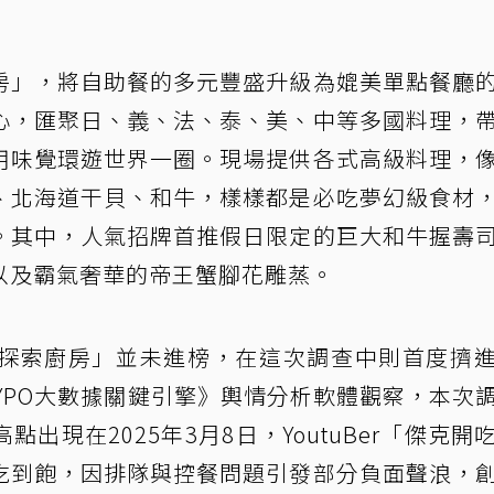
房」，將自助餐的多元豐盛升級為媲美單點餐廳
心，匯聚日、義、法、泰、美、中等多國料理，
用味覺環遊世界一圈。現場提供各式高級料理，
、北海道干貝、和牛，樣樣都是必吃夢幻級食材
。其中，人氣招牌首推假日限定的巨大和牛握壽
以及霸氣奢華的帝王蟹腳花雕蒸。
探索廚房」並未進榜，在這次調查中則首度擠
YPO大數據關鍵引擎》輿情分析軟體觀察，本次
出現在2025年3月8日，YoutuBer「傑克開
吃到飽，因排隊與控餐問題引發部分負面聲浪，