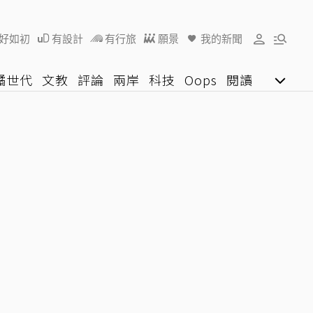
好如初
有設計
有行旅
願景
我的新聞
橘世代
文教
評論
兩岸
科技
Oops
閱讀
陽光行動
影音網
U好學