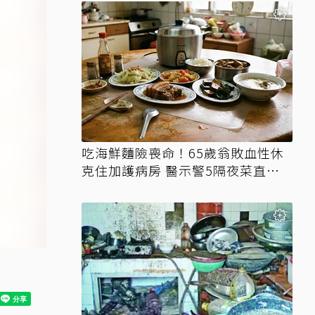
吃海鮮麵險喪命！65歲翁敗血性休
克住加護病房 醫示警5隔夜菜直接
丟