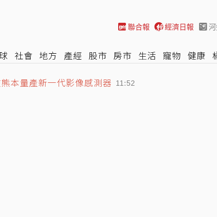
聯合報
經濟日報
河
球
社會
地方
產經
股市
房市
生活
寵物
健康
資在熊本量產新一代影像感測器
A
時尚
汽車
棒球
HBL
遊戲
專題
網誌
女子漾
11:52
旬協商 還錢沒誠意就再聲請管收
11:39
跡象搶救不治 托嬰中心涉照顧疏失
12:11