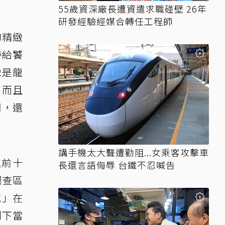
55歲資深廠長遭資遣求職碰壁 26年
研發經驗經媒合轉任工程師
的精緻
帶給饕
像是龍
，而且
司，還
講手機太大聲遭勸阻...女乘客攻擊車
進前十
長還言語侮辱 台鐵不忍喊告
調查區
吃」在
創下當