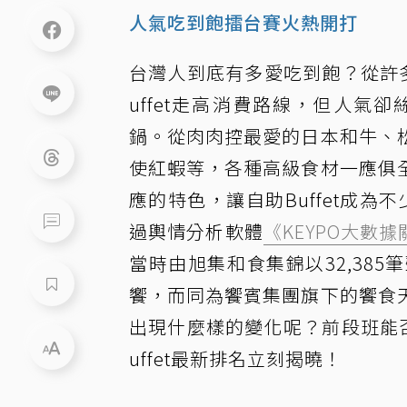
人氣吃到飽擂台賽火熱開打
台灣人到底有多愛吃到飽？從許
uffet走高消費路線，但人
鍋。從肉肉控最愛的日本和牛、
使紅蝦等，各種高級食材一應俱
應的特色，讓自助Buffet成為不
過輿情分析軟體
《KEYPO大數
當時由旭集和食集錦以32,38
饗，而同為饗賓集團旗下的饗食
出現什麼樣的變化呢？前段班能
uffet最新排名立刻揭曉！