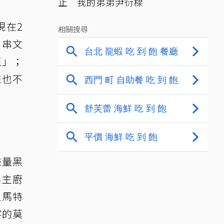
止 我的弟弟尹衍樑
現在2
，串文
值」；
來也不
聲量黑
與主廚
星馬特
客的莫