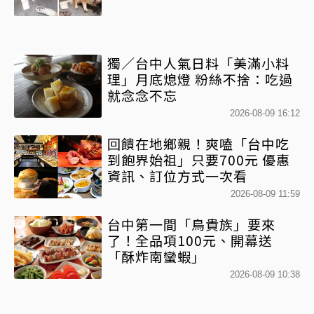
獨／台中人氣日料「美滿小料
理」月底熄燈 粉絲不捨：吃過
就念念不忘
2026-08-09 16:12
回饋在地鄉親！爽嗑「台中吃
到飽界始祖」只要700元 優惠
資訊、訂位方式一次看
2026-08-09 11:59
台中第一間「鳥貴族」要來
了！全品項100元、開幕送
「酥炸南蠻蝦」
2026-08-09 10:38