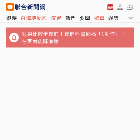
即時
白海豚颱風
演習
熱門
要聞
選舉
娛樂
運動
效果比散步還好！復健科醫師揭「1動作」：
在家就能降血壓
女大生產子後伴屍6日…檢依殺人罪嫌聲押 北
年紀比學生還小！18歲天才少年成「最年輕教
院裁定無保請回
授」 刷新金氏世界紀錄