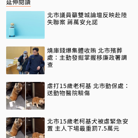
延伸閱讀
北市議員籲雙城論壇反映赴陸
失聯案 蔣萬安允諾
燒庫錢爆集體收賄 北市殯葬
處：主動發掘掌握移廉政署調
查
虐打15歲老柯基 北市動保處：
送動物醫院驗傷
北市15歲老柯基犬被虐緊急安
置 主人下場最重罰7.5萬元