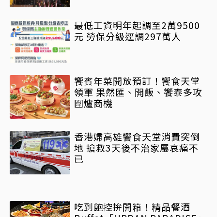
最低工資明年起調至2萬9500
元 勞保分級逕調297萬人
饗賓年菜開放預訂！饗食天堂
領軍 果然匯、開飯、饗泰多攻
圍爐商機
香港婦高雄饗食天堂消費突倒
地 搶救3天後不治家屬哀痛不
已
吃到飽控拚開箱！精品餐酒