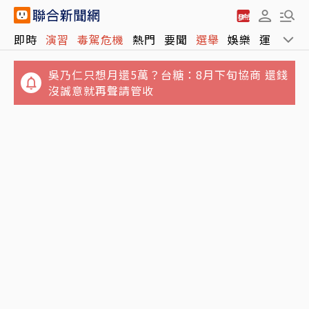
即時
演習
毒駕危機
熱門
要聞
選舉
娛樂
運動
全
吳乃仁只想月還5萬？台糖：8月下旬協商 還錢
沒誠意就再聲請管收
Sony、台積電傳擬砸1兆日圓 合資在熊本量產
自曝母親過世遺產稅4800萬！股市達人籲：父
新一代影像感測器
母提早布局避稅務陷阱