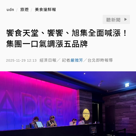
udn
旅遊
美食搶鮮報
聽新聞
饗食天堂、饗饗、旭集全面喊漲！
集團一口氣調漲五品牌
經濟日報／ 記者
嚴雅芳
／台北即時報導
2025-11-29 12:13