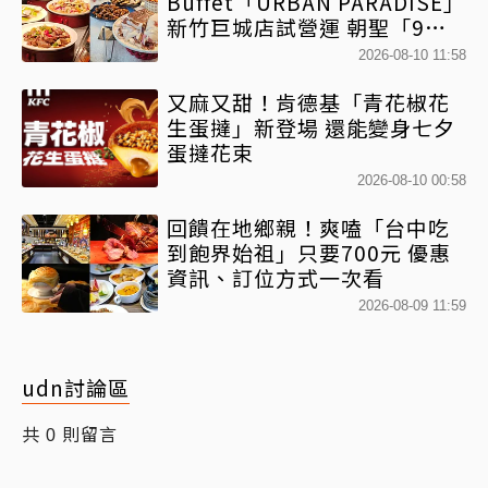
Buffet「URBAN PARADISE」
新竹巨城店試營運 朝聖「9大
餐區」免跑台北
2026-08-10 11:58
又麻又甜！肯德基「青花椒花
生蛋撻」新登場 還能變身七夕
蛋撻花束
2026-08-10 00:58
回饋在地鄉親！爽嗑「台中吃
到飽界始祖」只要700元 優惠
資訊、訂位方式一次看
2026-08-09 11:59
udn討論區
共
則留言
0