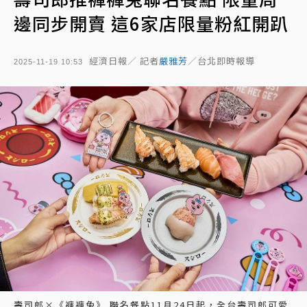
邊同步開賣 這6家店限量粉紅開趴
經濟日報／ 記者
嚴雅芳
／台北即時報導
2025-11-19 10:53
壽司郎×《褲褲兔》 聯名餐點11月24日起，全台壽司郎可愛