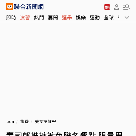
即時
演習
熱門
要聞
選舉
娛樂
運動
全球
社會
udn
旅遊
美食搶鮮報
壽司郎推褲褲兔聯名餐點 限量周