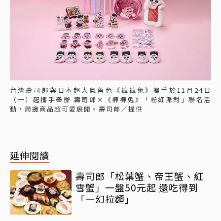
台灣壽司郎與日本超人氣角色《褲褲兔》攜手於11月24日
（一）起攜手舉辦 壽司郎×《褲褲兔》「粉紅派對」聯名活
動，周邊商品超可愛展開。壽司郎／提供
延伸閱讀
壽司郎「松葉蟹、帝王蟹、紅
雪蟹」一盤50元起 還吃得到
「一幻拉麵」