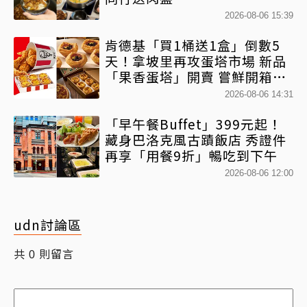
2026-08-06 15:39
肯德基「買1桶送1盒」倒數5
天！拿坡里再攻蛋塔市場 新品
「果香蛋塔」開賣 嘗鮮開箱現
省71元
2026-08-06 14:31
「早午餐Buffet」399元起！
藏身巴洛克風古蹟飯店 秀證件
再享「用餐9折」暢吃到下午
2026-08-06 12:00
udn討論區
共
則留言
0