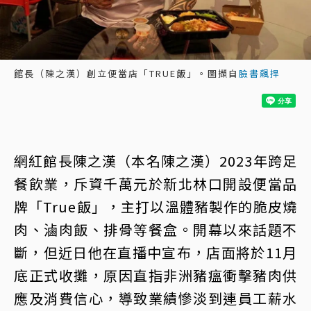
館長（陳之漢）創立便當店「TRUE飯」。圖擷自
臉書飆捍
網紅館長陳之漢（本名陳之漢）2023年跨足
餐飲業，斥資千萬元於新北林口開設便當品
牌「True飯」，主打以溫體豬製作的脆皮燒
肉、滷肉飯、排骨等餐盒。開幕以來話題不
斷，但近日他在直播中宣布，店面將於11月
底正式收攤，原因直指非洲豬瘟衝擊豬肉供
應及消費信心，導致業績慘淡到連員工薪水