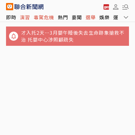
即時
演習
毒駕危機
熱門
要聞
選舉
娛樂
運動
全
才入托2天…3月嬰午睡後失去生命跡象搶救不
治 托嬰中心涉照顧疏失
方志友、楊銘威結束12年婚！親發聲：無法再
Sony、台積電傳擬砸1兆日圓 合資在熊本量產
做情人但永遠是家人
新一代影像感測器