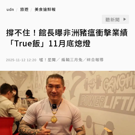
udn
旅遊
美食搶鮮報
聽新聞
撐不住！館長曝非洲豬瘟衝擊業績
「True飯」11月底熄燈
噓！星聞／ 編輯三月兔／綜合報導
2025-11-12 12:20