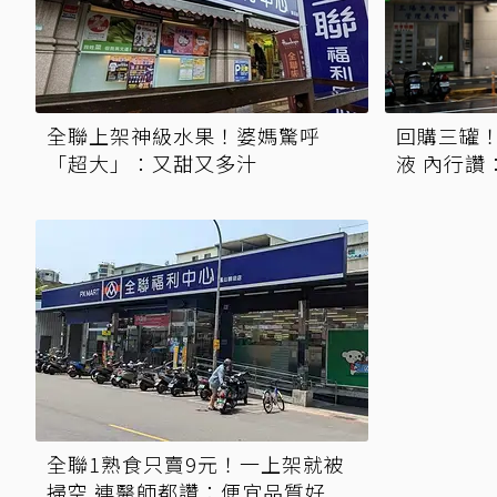
全聯上架神級水果！婆媽驚呼
回購三罐！
「超大」：又甜又多汁
液 內行讚
全聯1熟食只賣9元！一上架就被
掃空 連醫師都讚：便宜品質好