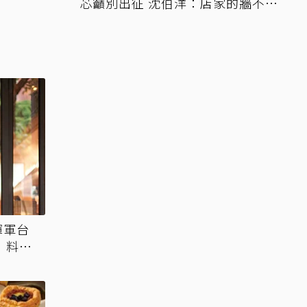
芯籲別出征 沈伯洋：店家的牆不需
變戰場
t揮軍台
」料理