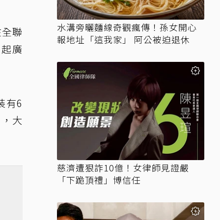
水溝旁曬麵線奇觀瘋傳！孫女開心
在全聯
報地址「這我家」 阿公被迫退休
引起廣
裝有6
」，大
慈濟遭狠詐10億！女律師見證嚴
「下跪頂禮」博信任