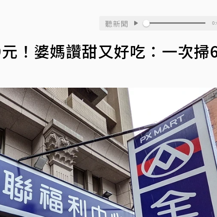
聽新聞
0:
9元！婆媽讚甜又好吃：一次掃