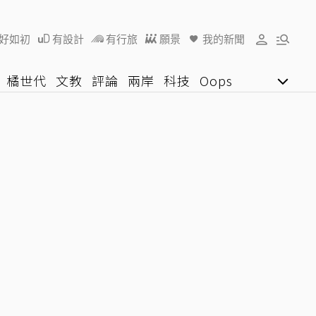
好如初
有設計
有行旅
願景
我的新聞
橘世代
文教
評論
兩岸
科技
Oops
女子漾
陽光行動
影音網
U好學