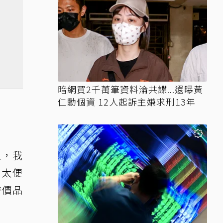
暗網買2千萬筆資料淪共諜...還曝黃
仁勳個資 12人起訴主嫌求刑13年
宜，我
，太便
特價品