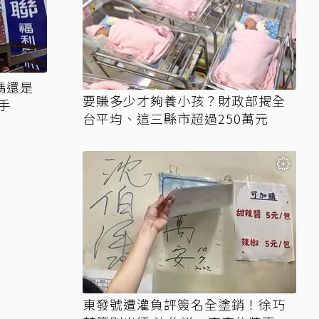
媽還是
要賺多少才夠養小孩？財政部揭全
手
台平均、這三縣市超過250萬元
東發號遭灌負評簽名全塗銷！徐巧