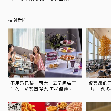
相關新聞
不用飛巴黎！兩大「五星飯店下
餐費最低
午茶」新菜單曝光 再送保養、香
「8」愈多
氛好禮
生啤酒