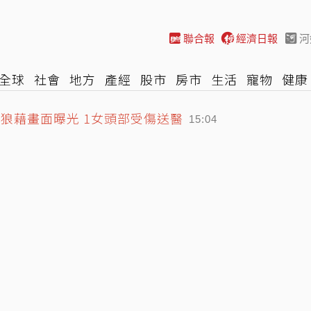
聯合報
經濟日報
河
全球
社會
地方
產經
股市
房市
生活
寵物
健康
一片狼藉畫面曝光 1女頭部受傷送醫
際
NBA
時尚
汽車
棒球
HBL
遊戲
專題
網誌
15:04
首波警戒區
15:00
發陸警 1縣市確定躲不掉
15:20