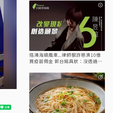
搭鴻海順風車...律師狠詐慈濟10億
買疫苗佣金 郭台銘具狀：沒透過仲
介