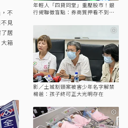
年輕人「四貸同堂」重壓股市！銀
過，不
行揭聯徵盲點：券商質押看不到、
時間差達一個月
來不見
壞了居
，大箱
影／土城割頸案被害少年名字解禁
楊爸：孩子終可正大光明存在