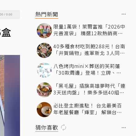
熱門新聞
00
/
0:00
限量1萬袋！萊爾富推「2026中
6盒
元普渡袋」 精選12款熱銷商品
一袋搞定
40多種食材吃到飽288元！台南
「井賀鍋物」進軍新北 3人同行
送肉盤
八色烤肉mini×葬送的芙莉蓮
「30款周邊」登場！立牌、鑰
匙圈統統有
「黑毛屋」插旗高雄夢時代「連
3天送肉盤」！樂多多送40組鐵
板燒套餐
必比登主廚進駐！ 台北最美百
年老屋餐廳「輝室」 解鎖台味
記憶
猜你喜歡