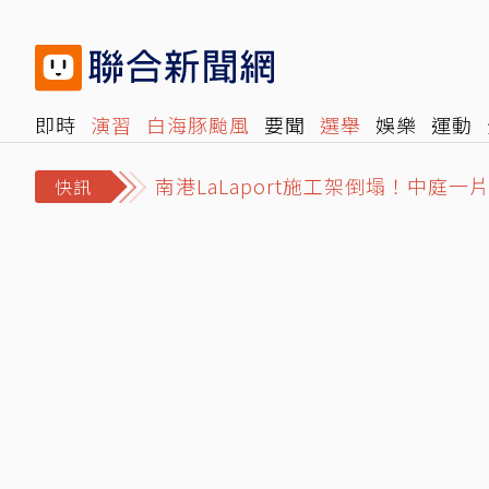
即時
演習
白海豚颱風
要聞
選舉
娛樂
運動
南港LaLaport施工架倒塌！中庭
閱讀
旅遊
雜誌
報時光
倡議+
500輯
轉角國
白海豚颱風海警發布 北部海面列入
快訊
白海豚颱風逼近！本島「2處」明午恐