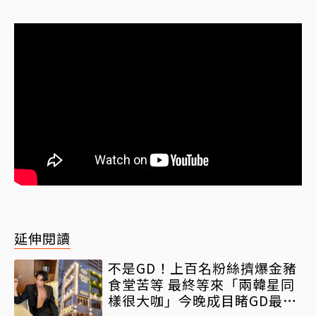
延伸閱讀
不是GD！上百名粉絲擠爆金豬
食堂苦等 最終等來「兩韓星同
樣很大咖」今晚成目睹GD最後