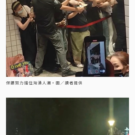
保鑣努力擋住洶湧人潮。圖／讀者提供