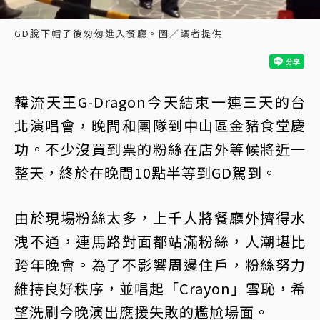
GD脫下帽子後匆匆進入餐廳。圖／讀者提供
韓流天王G-Dragon今天結束一連三天的台
北演唱會，晚間和團隊到中山區金豬食堂慶
功。不少沒買到票的粉絲在店外等候將近一
整天，終於在晚間10點半等到GD駕到。
由於現場粉絲太多，上千人將餐廳外擠得水
洩不通，連馬路對面都站滿粉絲，人潮堪比
跨年晚會。為了不影響周邊住戶，粉絲努力
維持良好秩序，並唱起「Crayon」雪恥，希
望洗刷今晚演出應援失敗的尷尬場面。