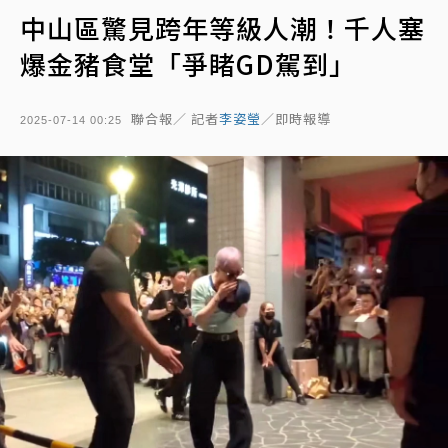
中山區驚見跨年等級人潮！千人塞
爆金豬食堂「爭睹GD駕到」
聯合報／ 記者
李姿瑩
／即時報導
2025-07-14 00:25