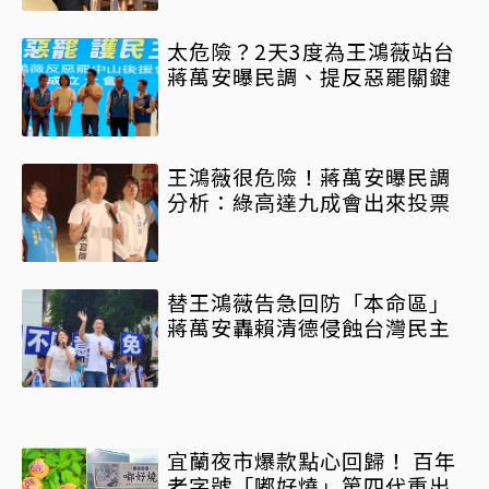
機會
太危險？2天3度為王鴻薇站台
蔣萬安曝民調、提反惡罷關鍵
王鴻薇很危險！蔣萬安曝民調
分析：綠高達九成會出來投票
替王鴻薇告急回防「本命區」
蔣萬安轟賴清德侵蝕台灣民主
宜蘭夜市爆款點心回歸！ 百年
老字號「嘟好燒」第四代重出