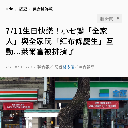
udn
旅遊
美食搶鮮報
聽新聞
7/11生日快樂！小七變「全家
人」與全家玩「紅布條慶生」互
動...萊爾富被排擠了
聯合報／ 記者
闕志儒
／綜合報導
2025-07-10 22:15