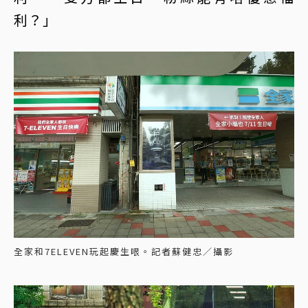
利？」
全家和7ELEVEN玩起慶生哏。記者蘇健忠／攝影