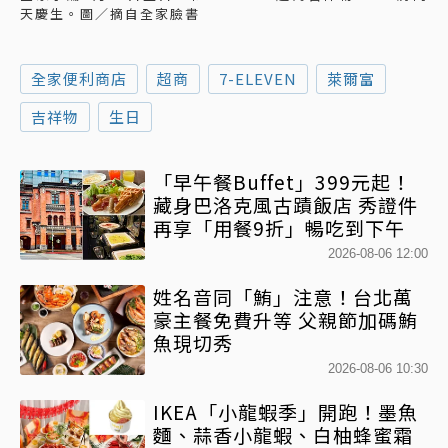
天慶生。圖／摘自全家臉書
全家便利商店
超商
7-ELEVEN
萊爾富
吉祥物
生日
「早午餐Buffet」399元起！
藏身巴洛克風古蹟飯店 秀證件
再享「用餐9折」暢吃到下午
2026-08-06 12:00
姓名音同「鮪」注意！台北萬
豪主餐免費升等 父親節加碼鮪
魚現切秀
2026-08-06 10:30
IKEA「小龍蝦季」開跑！墨魚
麵、蒜香小龍蝦、白柚蜂蜜霜