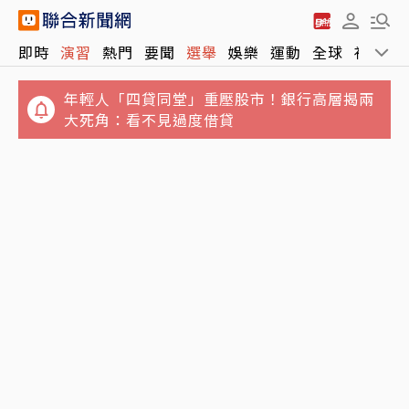
即時
演習
熱門
要聞
選舉
娛樂
運動
全球
社會
年輕人「四貸同堂」重壓股市！銀行高層揭兩
大死角：看不見過度借貸
麵線老店東發號「菜單蓋簽名」遭留一星負評
都是台股惹的禍？兆基事件敲響2警鐘 中小企
蔣萬安大氣回應
業當心