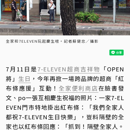
全家和7ELEVEN玩起慶生哏。記者蘇健忠／攝影
7月11日是
7-ELEVEN
超商
吉祥物
「OPEN
將」
生日
，今年再掀一場跨品牌的超商「紅
布條應援」互動！
全家便利商店
在臉書發
文、po一張互相慶生祝福的照片：一家7-EL
EVEN門市特地掛出紅布條：「我們全家人
都祝7-ELEVEN生日快樂」，豈料隔壁的全
家也以紅布條回應：「抓到！隔壁全家人。