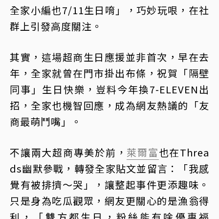
全家小編也7/11生日唷」，巧妙玩哏，在社
群上引發高度關注。
其實，這場超商生日應援並非首次，早在去
年，全家就曾在門市掛出布條，祝賀「隔壁
同事」生日快樂，豈料今年換7-ELEVEN出
招，全家也機智回應，成為網友熱議的「友
商最萌鬥嘴」。
不讓兩大超商專美於前，
萊爾富
也在Threa
ds幽默參戰，轉發全家貼文並留言：「我感
覺有被排擠～哭」，讓整起事件更添趣味。
只是身為吃瓜觀眾，網友更關心的是漁翁得
利，「雙方都生日，粉絲能有啥優惠福