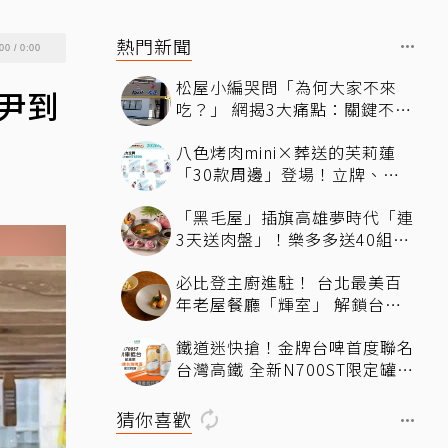
熱門新聞
00
/
0:00
松屋小編哭問「為何大家不來
尹到
吃？」 網揭3大痛點：關鍵不只
價格
八色烤肉mini×葬送的芙莉蓮
「30款周邊」登場！立牌、鑰
匙圈統統有
「黑毛屋」插旗高雄夢時代「連
3天送肉盤」！樂多多送40組鐵
板燒套餐
必比登主廚進駐！ 台北最美百
年老屋餐廳「輝室」 解鎖台味
記憶
鐵道迷快搶！金牌台啤首度聯名
台灣高鐵 全新N700ST限定罐開
賣
猜你喜歡