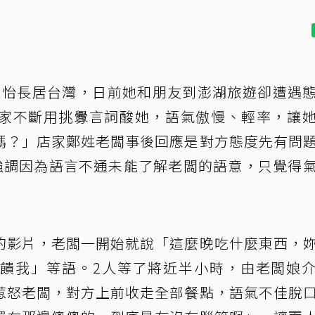
員尹到怡長居台灣，日前她和朋友到澎湖旅遊卻遭遇
家不斷用挑釁言詞酸她，語氣傲慢、輕率，讓
嗎？」店家鄭姓老闆事後回應是對方態度先有問
聲，強調因為語言不通未能了解老闆的語意，只覺得
的影片，老闆一開始就說「這麼晚吃什麼東西，
饋我」等語。2人等了將近半小時，由老闆娘
惹怒老闆，對方上前收走全部餐點，語氣不佳脫