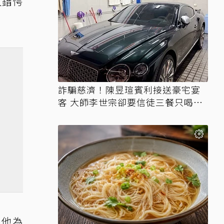
人錯愕
詐騙慈濟！陳昱瑄賓利接送豪宅宴
客 大師李世宗卻要信徒三餐只喝精
油
，他為