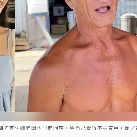
，澎湖阿家生蠔老闆也出面回應，稱自己覺得不被尊重。圖／