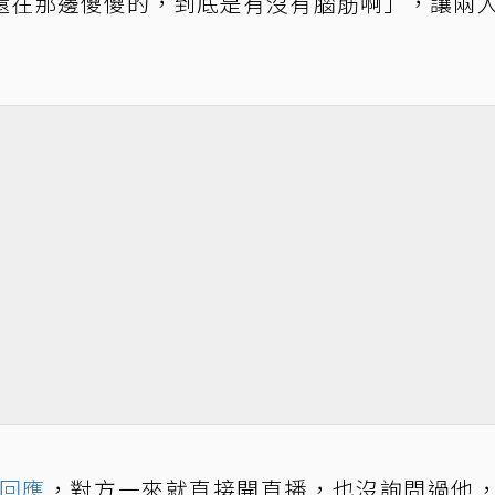
還在那邊傻傻的，到底是有沒有腦筋啊」，讓兩
日回應
，對方一來就直接開直播，也沒詢問過他