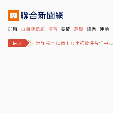
即時
白海豚颱風
演習
要聞
選舉
娛樂
運動
涉詐慈濟10億！女律師被爆曾任中市
閱讀
旅遊
雜誌
報時光
倡議+
500輯
轉角國
陳嘉偉直言台股走空 無量反彈下周恐
快訊
愷樂突曝雙胞胎35周早產！曬「身