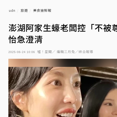
udn
旅遊
美食搶鮮報
澎湖阿家生蠔老闆控「不被
怡急澄清
噓！星聞／ 編輯三月兔／綜合報導
2025-06-24 10:06