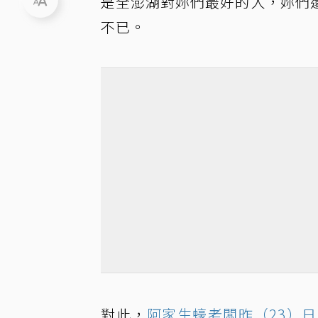
是全澎湖對妳們最好的人，妳們
不已。
對此，
阿家生蠔老闆昨（23）