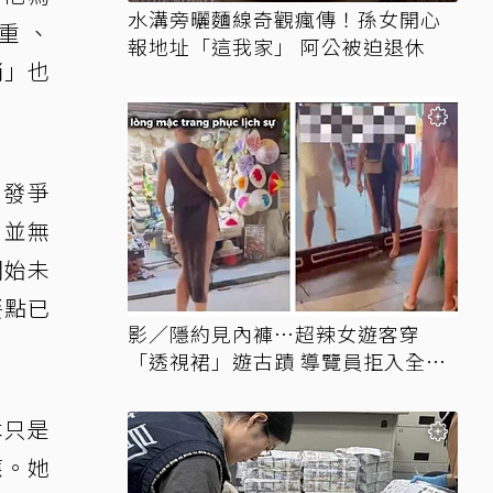
水溝旁曬麵線奇觀瘋傳！孫女開心
重 、
報地址「這我家」 阿公被迫退休
銷」也
引發爭
，並無
開始未
餐點已
影／隱約見內褲…超辣女遊客穿
「透視裙」遊古蹟 導覽員拒入全網
讚翻
本只是
應。她