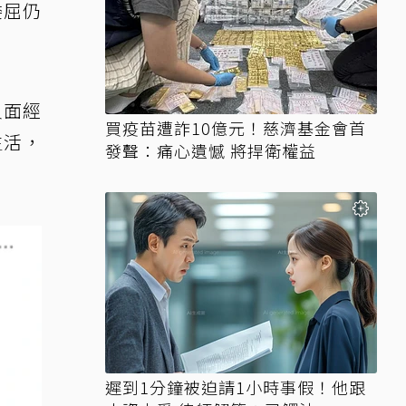
委屈仍
負面經
買疫苗遭詐10億元！慈濟基金會首
生活，
發聲：痛心遺憾 將捍衛權益
遲到1分鐘被迫請1小時事假！他跟