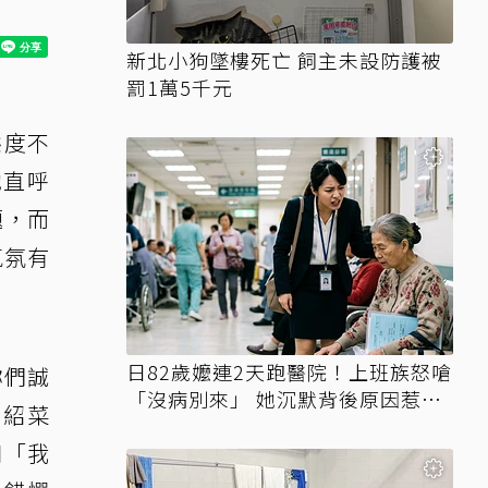
新北小狗墜樓死亡 飼主未設防護被
罰1萬5千元
態度不
她直呼
題，而
氣氛有
日82歲嬤連2天跑醫院！上班族怒嗆
妳們誠
「沒病別來」 她沉默背後原因惹鼻
介紹菜
酸
口「我