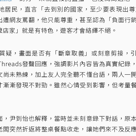
地居民，直言「去到別的國家，至少要表現出尊
出遭網友罵翻，他只能尊重，甚至認為「負面行
嬤店家」就是有特色，遊客才會絡繹不絕。
質疑，畫面是否有「斷章取義」或刻意剪接，
hreads發聲回應，強調影片內容皆為真實紀錄
文尚未熟練，加上友人完全聽不懂台語，兩人一
才漸漸發現不對勁。雖然心情受到影響，但考量
面，尹到怡也解釋，當時並未刻意錄下對話，原
老闆突然折返將整桌餐點收走，讓她們來不及反