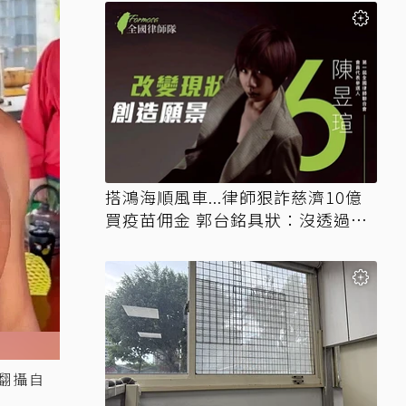
搭鴻海順風車...律師狠詐慈濟10億
買疫苗佣金 郭台銘具狀：沒透過仲
介
翻攝自