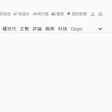
好如初
有設計
有行旅
願景
我的新聞
橘世代
文教
評論
兩岸
科技
Oops
女子漾
陽光行動
影音網
U好學