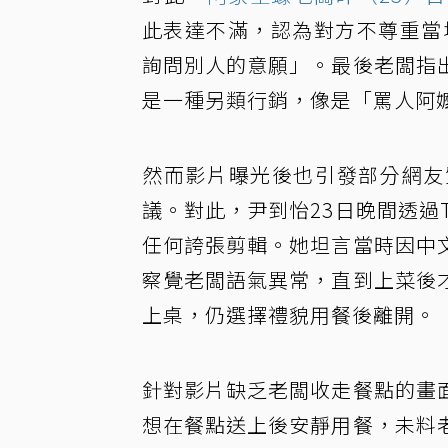
此表達不滿，認為對方不尊重當
詢問別人的意願」。最後老闆指
是一種另類行銷，像是「罵人阿
然而影片曝光後也引發部分網友
議。對此，尹到怡23日晚間透過T
任何誇張剪輯。她坦言當時因中
察覺老闆語氣異常，直到上菜後
上桌，仍選擇禮貌用餐後離開。
針對影片缺乏老闆收走餐點的畫
想在餐點送上後安靜用餐，未料