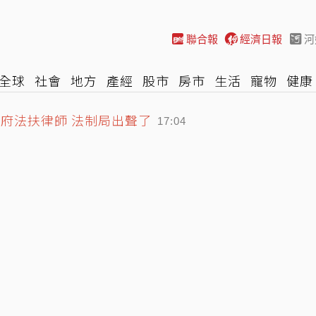
聯合報
經濟日報
河
全球
社會
地方
產經
股市
房市
生活
寵物
健康
府法扶律師 法制局出聲了
際
NBA
時尚
汽車
棒球
HBL
遊戲
專題
網誌
17:04
破半年線！點名國巨跌到500元非底
16:45
邊男人」最新情況曝光
17:21