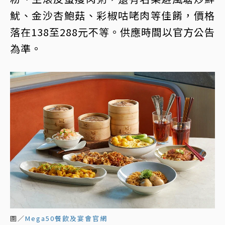
魷、金沙杏鮑菇、彩椒咕咾肉等佳餚，價格
落在138至288元不等。供應時間以官方公告
為準。
圖／
Mega50餐飲及宴會官網