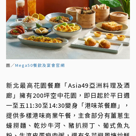
圖／
Mega50餐飲及宴會官網
新北最高花園餐廳「Asia49亞洲料理及酒
廊」擁有200坪空中花園，即日起於平日週
一至五11:30至14:30變身「港味茶餐廳」，
提供多樣港味商業午餐，主食部分有薑蔥生
蠔撈麵、乾炒牛河、豬扒撈丁、葡式魚丸
粉、生滾皮蛋瘦肉粥，還有名菜避風塘炒鮮