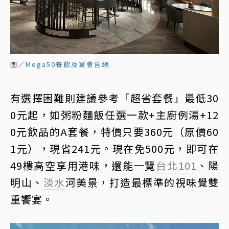
圖／
Mega50餐飲及宴會官網
有選擇困難則建議參考「超省套餐」最低30
0元起，如粥粉麵飯任選一款+主廚例湯+12
0元飲品的A套餐，特價只要360元（原價60
1元），現省241元。現在免500元，即可在
49樓高空享用港味，還能一覽
台北101
、陽
明山、
淡水
河美景，打造最標準的視味覺雙
重饗宴。