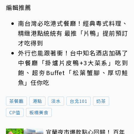
編輯推薦
南台灣必吃港式餐廳！經典粵式料理、
精緻港點統統有 最推「片鴨」提前預訂
才吃得到
外行也能跟著衝！台中知名酒店加碼了
中餐廳「掛爐片皮鴨+3大菜系」吃到
飽、超夯Buffet「松葉蟹腳、厚切鮭
魚」任你吃
茶餐廳
港點
淡水
台北101
奶茶
CP值
板橋美食
宜蘭夜市爆款點心回歸！ 百年