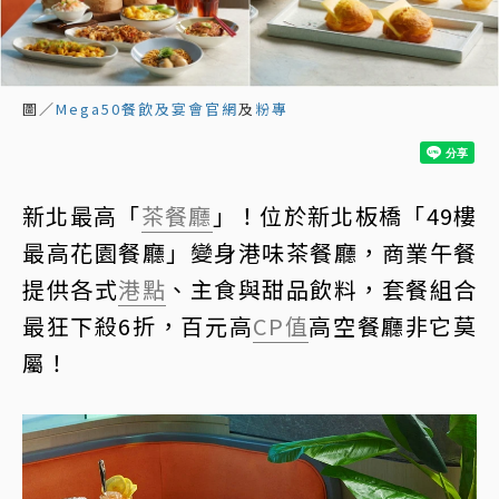
圖／
Mega50餐飲及宴會官網
及
粉專
新北最高「
茶餐廳
」！位於新北板橋「49樓
最高花園餐廳」變身港味茶餐廳，商業午餐
提供各式
港點
、主食與甜品飲料，套餐組合
最狂下殺6折，百元高
CP值
高空餐廳非它莫
屬！