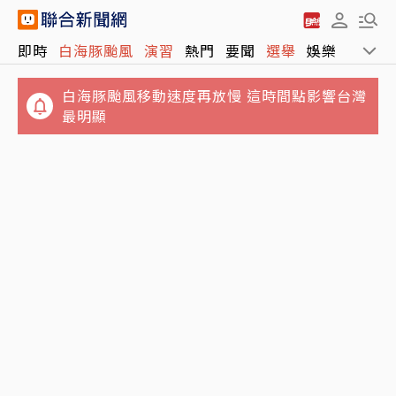
即時
白海豚颱風
演習
熱門
要聞
選舉
娛樂
運動
白海豚颱風移動速度再放慢 這時間點影響台灣
最明顯
郭書瑤認了「有金主」 街頭解放側胸曲線全見
客