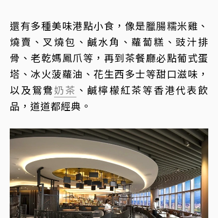
還有多種美味港點小食，像是臘腸糯米雞、
燒賣、叉燒包、鹹水角、蘿蔔糕、豉汁排
骨、老乾媽鳳爪等，再到茶餐廳必點葡式蛋
塔、冰火菠蘿油、花生西多士等甜口滋味，
以及鴛鴦
奶茶
、鹹檸檬紅茶等香港代表飲
品，道道都經典。