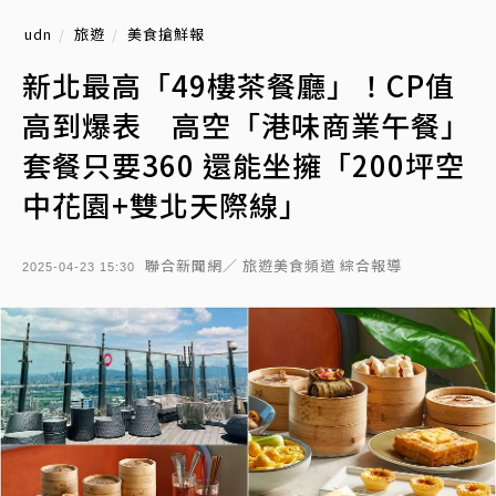
udn
旅遊
美食搶鮮報
新北最高「49樓茶餐廳」！CP值
高到爆表 高空「港味商業午餐」
套餐只要360 還能坐擁「200坪空
中花園+雙北天際線」
聯合新聞網／ 旅遊美食頻道 綜合報導
2025-04-23 15:30