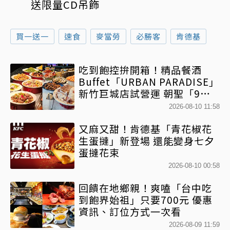
送限量CD吊飾
買一送一
速食
麥當勞
必勝客
肯德基
吃到飽控拚開箱！精品餐酒
Buffet「URBAN PARADISE」
新竹巨城店試營運 朝聖「9大
餐區」免跑台北
2026-08-10 11:58
又麻又甜！肯德基「青花椒花
生蛋撻」新登場 還能變身七夕
蛋撻花束
2026-08-10 00:58
回饋在地鄉親！爽嗑「台中吃
到飽界始祖」只要700元 優惠
資訊、訂位方式一次看
2026-08-09 11:59