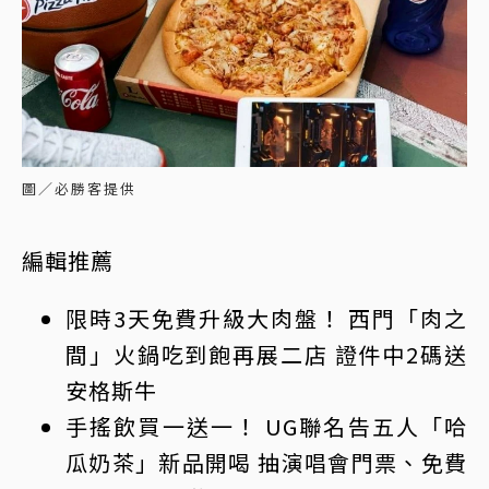
圖／必勝客提供
編輯推薦
限時3天免費升級大肉盤！ 西門「肉之
間」火鍋吃到飽再展二店 證件中2碼送
安格斯牛
手搖飲買一送一！ UG聯名告五人「哈
瓜奶茶」新品開喝 抽演唱會門票、免費