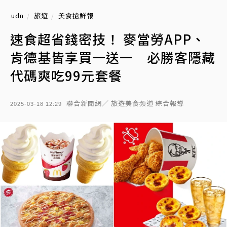
udn
旅遊
美食搶鮮報
速食超省錢密技！ 麥當勞APP、
肯德基皆享買一送一 必勝客隱藏
代碼爽吃99元套餐
聯合新聞網／ 旅遊美食頻道 綜合報導
2025-03-18 12:29