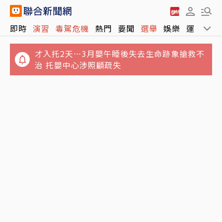
即時
演習
毒駕危機
熱門
要聞
選舉
娛樂
運動
全
才入托2天…3月嬰午睡後失去生命跡象搶救不
治 托嬰中心涉照顧疏失
方志友、楊銘威結束12年婚！親發聲：無法再
Sony、台積電傳擬砸1兆日圓 合資在熊本量產
做情人但永遠是家人
新一代影像感測器