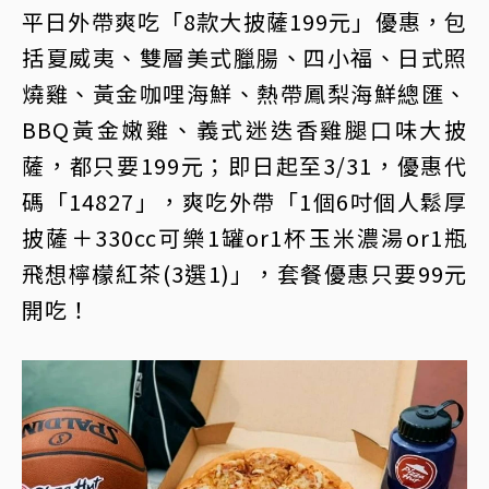
平日外帶爽吃「8款大披薩199元」優惠，包
括夏威夷、雙層美式臘腸、四小福、日式照
燒雞、黃金咖哩海鮮、熱帶鳳梨海鮮總匯、
BBQ黃金嫩雞、義式迷迭香雞腿口味大披
薩，都只要199元；即日起至3/31，優惠代
碼「14827」，爽吃外帶「1個6吋個人鬆厚
披薩＋330cc可樂1罐or1杯玉米濃湯or1瓶
飛想檸檬紅茶(3選1)」，套餐優惠只要99元
開吃！