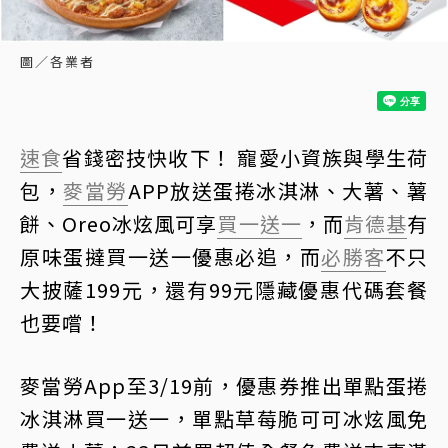
圖／各業者
速食
省錢密技快收下！ 寵愛小資族與學生荷
包，
麥當勞
APP放送蛋捲冰淇淋、大薯、薯
餅、Oreo冰炫風可享
買一送一
，而
肯德基
有
原味蛋撻買一送一優惠必追，而
必勝客
不只
大披薩199元，還有99元隱藏優惠代碼套餐
也要嚐！
麥當勞App至3/19前，優惠券推出單點蛋捲
冰淇淋買一送一，單點草莓脆可可冰炫風免