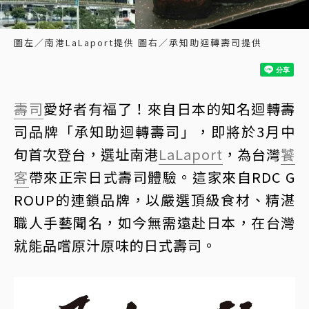
圖左／南港LaLaport提供 圖右／承知助迴轉壽司提供
壽司
愛好者有福了！來自日本的知名迴轉壽
司品牌「承知助迴轉壽司」，即將於3月中
旬首次登台，選址南港
LaLaport
，為台灣
饕
客
帶來正宗日式壽司體驗。這家來自RDC G
ROUP的連鎖品牌，以嚴選頂級食材、精湛
職人手藝聞名，如今無需遠赴日本，在台灣
就能品嚐原汁原味的日式壽司。