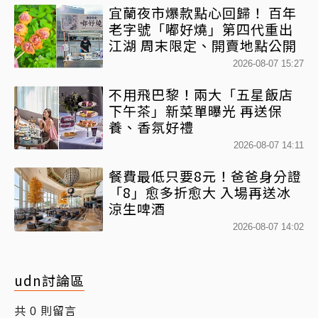
宜蘭夜市爆款點心回歸！ 百年
老字號「嘟好燒」第四代重出
江湖 周末限定、開賣地點公開
2026-08-07 15:27
不用飛巴黎！兩大「五星飯店
下午茶」新菜單曝光 再送保
養、香氛好禮
2026-08-07 14:11
餐費最低只要8元！爸爸身分證
「8」愈多折愈大 入場再送冰
涼生啤酒
2026-08-07 14:02
udn討論區
共
則留言
0