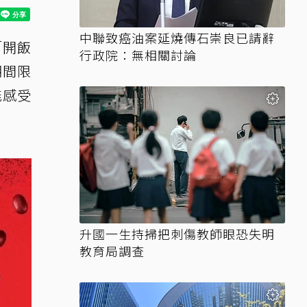
中聯致癌油案延燒傳石崇良已請辭
「開飯
行政院：無相關討論
期間限
能感受
升國一生持掃把刺傷教師眼恐失明
教育局調查