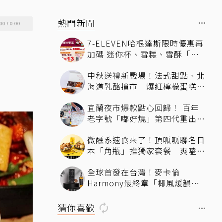
熱門新聞
00
/
0:00
7-ELEVEN哈根達斯限時優惠再
！
加碼 迷你杯、雪糕、雪酥「買
10送13」
中秋送禮新戰場！法式甜點、北
海道乳酪搶市 爆紅檸檬蛋糕熱
銷破萬顆
宜蘭夜市爆款點心回歸！ 百年
老字號「嘟好燒」第四代重出江
湖 周末限定、開賣地點公開
微醺系速食來了！頂呱呱聯名日
本「角瓶」推獨家套餐 爽嗑
「青花椒鹹酥雞」還送限定好禮
全球首發在台灣！麥卡倫
Harmony最終章「椰風煖韻」
桃園機場限量登場
猜你喜歡