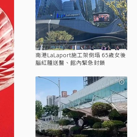
南港LaLaport施工架倒塌 65歲女後
腦紅腫送醫、館內緊急封鎖