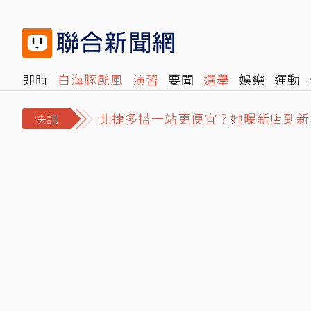
即時
白海豚颱風
演習
要聞
選舉
娛樂
運動
北捷多搭一站更便宜？她曝新店到新
閱讀
旅遊
雜誌
報時光
倡議+
500輯
轉角國
高雄國小男童比中指霸凌男老師「娘
快訊
「白海豚」首傳災情 北市刮起9級陣