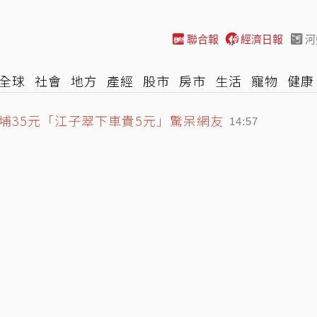
聯合報
經濟日報
河
全球
社會
地方
產經
股市
房市
生活
寵物
健康
埔35元「江子翠下車貴5元」驚呆網友
際
NBA
時尚
汽車
棒球
HBL
遊戲
專題
網誌
14:57
娘腔、像女人」判賠2萬
14:49
風 1鷹架、1圍籬倒塌1人受傷
15:02