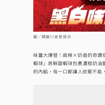
圖／開飯川食堂提供
味蕾大爆發！麻辣×奶香的奇蹟
蝦球」將鮮甜蝦球包裹濃郁奶油
的內餡，每一口都讓人欲罷不能