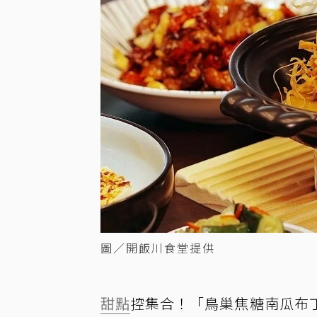
圖／開飯川食堂提供
甜點
控集合！「鳥巢焦糖南瓜布