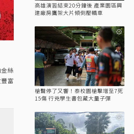
高雄演習結束20分鐘後 產業園區興
建廠房鷹架大片傾倒壓轎車
油金絲
次豐富
槍聲停了又響！泰校園槍擊增至7死
15傷 行兇學生書包藏大量子彈