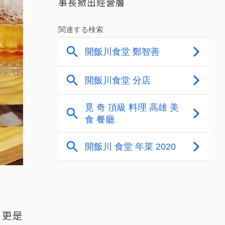
事長撤出經營層
，更是