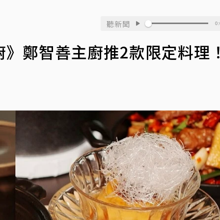
聽新聞
0:
廚》鄭智善主廚推2款限定料理