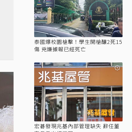
泰國爆校園槍擊！學生開槍釀2死15
傷 兇嫌據報已經死亡
宏碁發現兆基內部管理缺失 辭任董