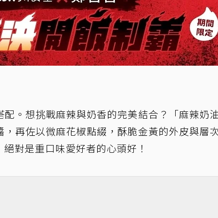
搭配。想挑戰麻辣與奶香的完美結合？「麻辣奶
醬，再佐以微麻花椒點綴，酥脆金黃的外皮與層
，絕對是重口味愛好者的心頭好！