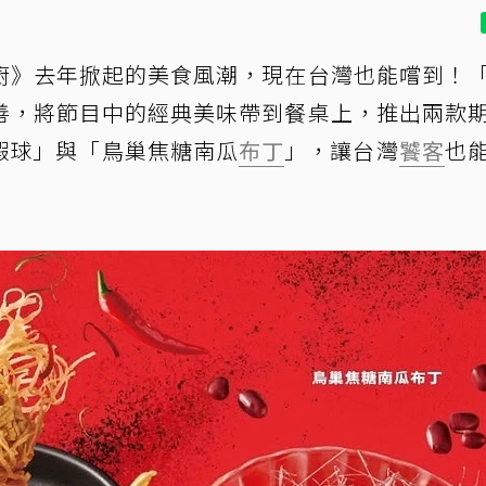
廚》去年掀起的美食風潮，現在台灣也能嚐到！
善，將節目中的經典美味帶到餐桌上，推出兩款
蝦球」與「鳥巢焦糖南瓜
布丁
」，讓台灣
饕客
也