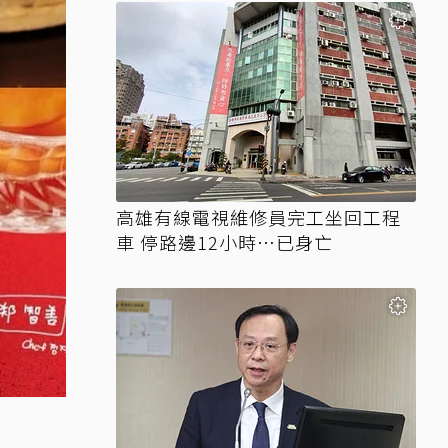
高雄有線電視維修員完工坐回工程
車 停路邊12小時…已身亡