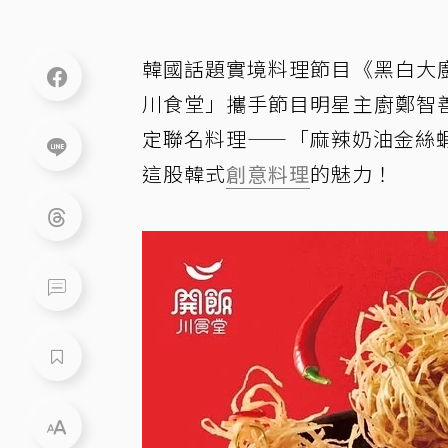
韓國話題實境料理節目《黑白大
川食堂」攜手節目明星主廚鄭智
定聯名料理——「麻辣奶油金絲
這股韓式
創意料理
的魅力！