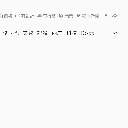
好如初
有設計
有行旅
願景
我的新聞
橘世代
文教
評論
兩岸
科技
Oops
女子漾
陽光行動
影音網
U好學