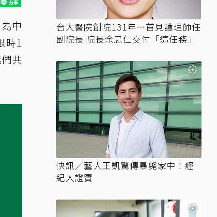
商為中
台大醫院創院131年…首見護理師任
副院長 院長余忠仁交付「這任務」
限時1
迷們共
快訊／藝人王凱驚傳暴斃家中！經
紀人證實