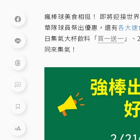
瘋棒球美食相挺！ 即將迎接世
華隊球員祭出優惠，還有
各大速
日集氣大杯飲料「
買一送一
」、
同來集氣！