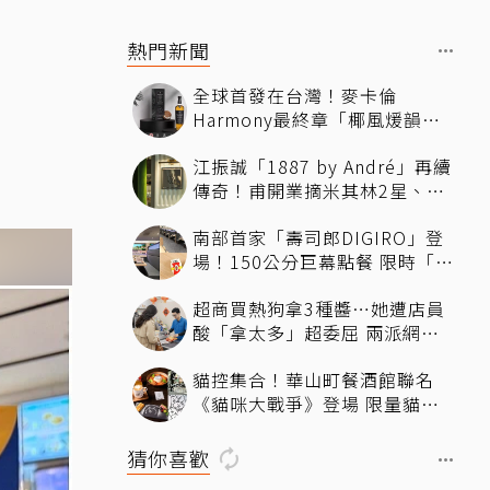
熱門新聞
、
全球首發在台灣！麥卡倫
Harmony最終章「椰風煖韻」
桃園機場限量登場
江振誠「1887 by André」再續
傳奇！甫開業摘米其林2星、年
度開業大獎
南部首家「壽司郎DIGIRO」登
場！150公分巨幕點餐 限時「生
鮭魚2+1貫60元」省錢攻略快看
超商買熱狗拿3種醬…她遭店員
酸「拿太多」超委屈 兩派網友
掀論戰
貓控集合！華山町餐酒館聯名
《貓咪大戰爭》登場 限量貓罐
頭蛋糕、馬克杯飲品必拍必收
猜你喜歡