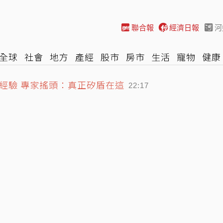
聯合報
經濟日報
河
全球
社會
地方
產經
股市
房市
生活
寵物
健康
際
NBA
時尚
汽車
棒球
HBL
遊戲
專題
網誌
經驗 專家搖頭：真正矽盾在這
22:17