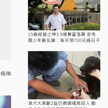
15歲經營之神3.9億暴富落幕 麥克
風少年蘇友謙：每天領700元過日子
濃縮咖
浪犬大黑斷2趾仍撒嬌搖尾迎人 動