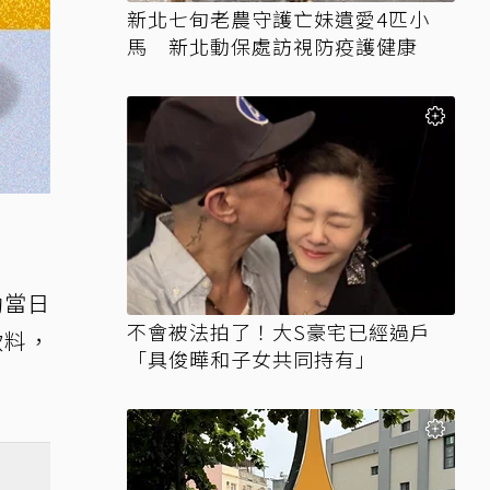
新北七旬老農守護亡妹遺愛4匹小
馬 新北動保處訪視防疫護健康
動當日
不會被法拍了！大S豪宅已經過戶
飲料，
「具俊曄和子女共同持有」