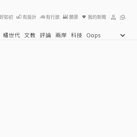
好如初
有設計
有行旅
願景
我的新聞
橘世代
文教
評論
兩岸
科技
Oops
女子漾
陽光行動
影音網
U好學