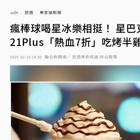
udn
旅遊
美食搶鮮報
瘋棒球喝星冰樂相挺！ 星
21Plus「熱血7折」吃烤半
聯合新聞網／ 旅遊美食頻道 綜合報導
2025-02-19 14:30