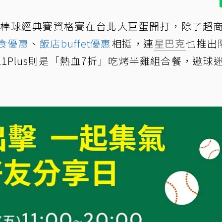
界棒球經典賽資格賽在台北大巨蛋開打，除了超
食優惠
、
飯店buffet優惠
相挺，連
星巴克
也推出
21Plus則是「熱血7折」吃烤半雞組合餐，邀球