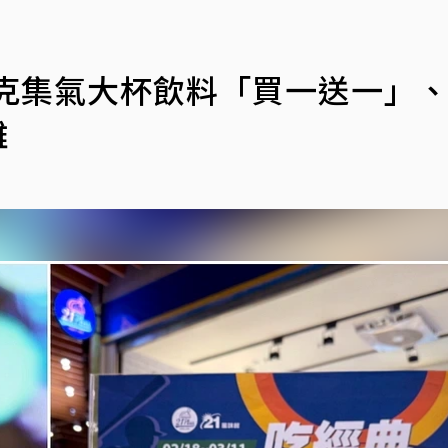
巴克集氣大杯飲料「買一送一」
雞