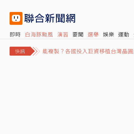
即時
白海豚颱風
演習
要聞
選舉
娛樂
運動
閱讀
旅遊
雜誌
報時光
倡議+
500輯
轉角國
能複製？各國投入巨資移植台灣晶圓
快訊