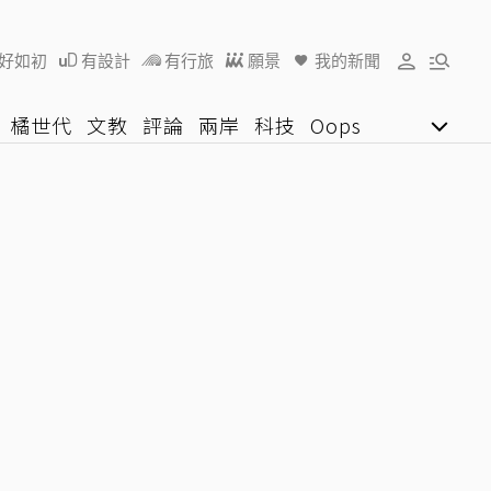
好如初
有設計
有行旅
願景
我的新聞
橘世代
文教
評論
兩岸
科技
Oops
女子漾
陽光行動
影音網
U好學