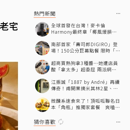
熱門新聞
年老宅
全球首發在台灣！麥卡倫
Harmony最終章「椰風煖韻」
桃園機場限量登場
南部首家「壽司郎DIGIRO」登
場！150公分巨幕點餐 限時「生
鮭魚2+1貫60元」省錢攻略快看
超商買熱狗拿3種醬…她遭店員
酸「拿太多」超委屈 兩派網友
掀論戰
江振誠「1887 by André」再續
傳奇！甫開業摘米其林2星、年
度開業大獎
微醺系速食來了！頂呱呱聯名日
本「角瓶」推獨家套餐 爽嗑
「青花椒鹹酥雞」還送限定好禮
猜你喜歡