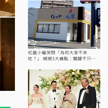
松屋小編哭問「為何大家不來
吃？」 網揭3大痛點：關鍵不只價
格