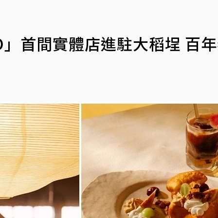
LO」首間實體店進駐大稻埕 百