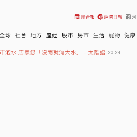
聯合報
經濟日報
河
全球
社會
地方
產經
股市
房市
生活
寵物
健康
市泡水 店家怨「沒雨就淹大水」：太離譜
際
NBA
時尚
汽車
棒球
HBL
遊戲
專題
網誌
20:24
」！兒子無預警現聲萌爆了
20:24
課
20:24