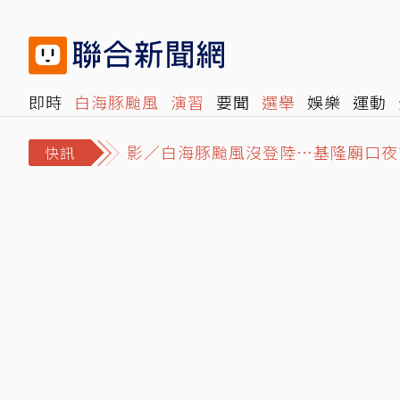
即時
白海豚颱風
演習
要聞
選舉
娛樂
運動
影／白海豚颱風沒登陸…基隆廟口夜
閱讀
旅遊
雜誌
報時光
倡議+
500輯
轉角國
AKIRA台北開唱「幽默模仿林志玲
快訊
白海豚颱風來襲 連江縣明日停班停