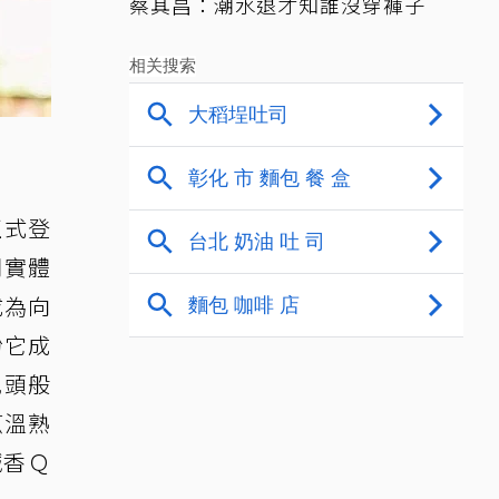
蔡其昌：潮水退才知誰沒穿褲子
正式登
間實體
成為向
盼它成
枕頭般
蔥溫熟
鹹香Ｑ