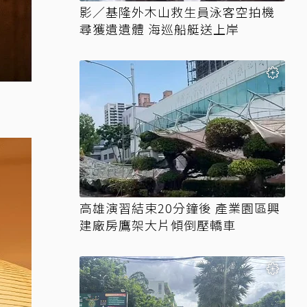
影／基隆外木山救生員泳客空拍機
尋獲遺遺體 海巡船艇送上岸
高雄演習結束20分鐘後 產業園區興
建廠房鷹架大片傾倒壓轎車