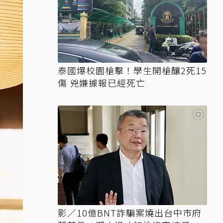
泰國爆校園槍擊！學生開槍釀2死15
傷 兇嫌據報已經死亡
影／10億BNT詐騙案燒出台中市府