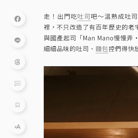
走！出門吃
吐司
吧～溫熟成吐司
裡，不只改造了有百年歷史的老
與國產起司「Man Mano慢
細細品味的吐司、
麵包
控們得快