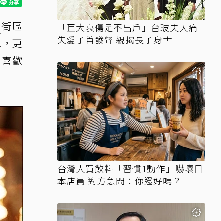
埕
街區
「巨大哀傷足不出戶」台玻夫人痛
失愛子首發聲 親揭長子身世
單，更
，喜歡
台灣人買飲料「習慣1動作」嚇壞日
本店員 對方急問：你還好嗎？