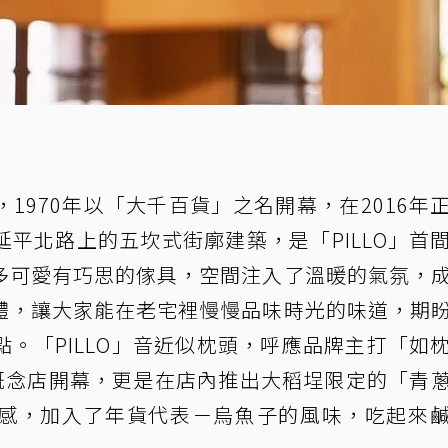
1970年以「大千百貨」之名開幕，在2016年
平北路上的五坎式街廓建築，是「PILLO」首
多可愛有巧思的傢具，空間注入了溫暖的氣氛，
體，讓大家能在老宅裡慢慢品味時光的味道，期
。「PILLO」音近似枕頭，呼應品牌主打「如
概念店開幕，更是在店內推出大稻埕限定的「青
感，加入了年貨代表－烏魚子的風味，吃起來