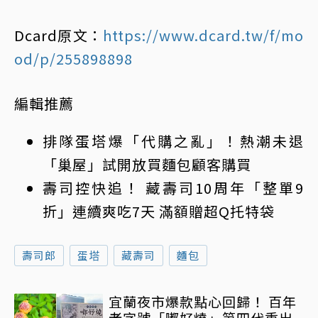
Dcard原文：
https://www.dcard.tw/f/mo
od/p/255898898
編輯推薦
排隊
蛋塔
爆「代購之亂」！熱潮未退
「巢屋」試開放買
麵包
顧客購買
壽司控快追！
藏壽司
10周年「整單9
折」連續爽吃7天 滿額贈超Q托特袋
壽司郎
蛋塔
藏壽司
麵包
宜蘭夜市爆款點心回歸！ 百年
老字號「嘟好燒」第四代重出