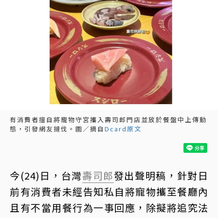
有消費者擅自將寵物守宮攜入壽司郎門店並放於餐盤中上傳動
態，引發網友撻伐。圖／摘自
Dcard原文
今(24)日，台灣
壽司郎
發出聲明稿，針對日
前有消費者未經告知私自將寵物攜至餐廳內
且有不當用餐行為一事回應，除擬將追究法