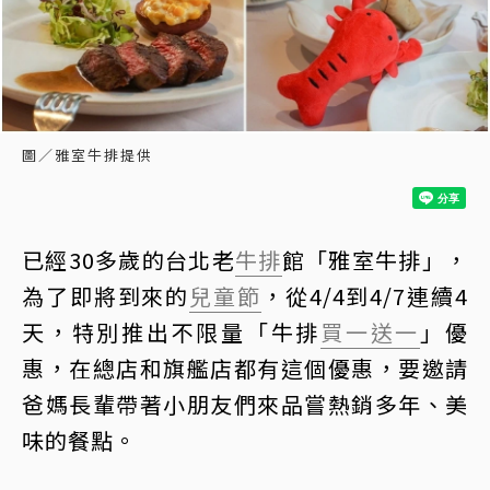
圖／雅室牛排提供
已經30多歲的台北老
牛排
館「雅室牛排」，
為了即將到來的
兒童節
，從4/4到4/7連續4
天，特別推出不限量「牛排
買一送一
」優
惠，在總店和旗艦店都有這個優惠，要邀請
爸媽長輩帶著小朋友們來品嘗熱銷多年、美
味的餐點。