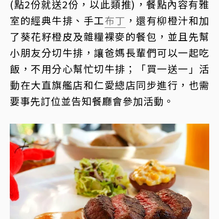
(點2份就送2份，以此類推)，餐點內容有雅
室的經典牛排、手工
布丁
，還有柳橙汁和加
了葵花籽橙皮及雜糧裸麥的餐包，並且先幫
小朋友分切牛排，讓爸媽長輩們可以一起吃
飯，不用分心幫忙切牛排；「買一送一」活
動在大直旗艦店和仁愛總店同步進行，也需
要事先訂位並告知餐廳會參加活動。