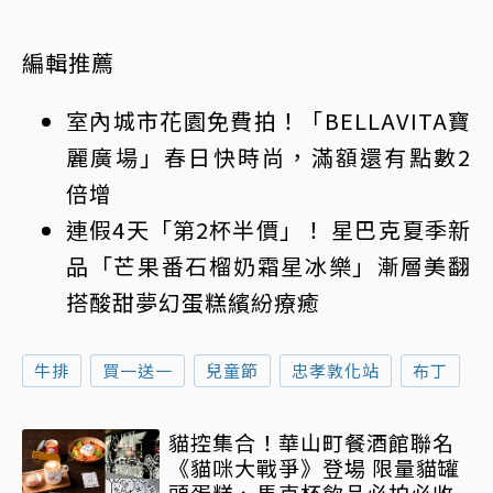
編輯推薦
室內城市花園免費拍！「BELLAVITA寶
麗廣場」春日快時尚，滿額還有點數2
倍增
連假4天「第2杯半價」！ 星巴克夏季新
品「芒果番石榴奶霜星冰樂」漸層美翻
搭酸甜夢幻蛋糕繽紛療癒
牛排
買一送一
兒童節
忠孝敦化站
布丁
貓控集合！華山町餐酒館聯名
《貓咪大戰爭》登場 限量貓罐
頭蛋糕、馬克杯飲品必拍必收