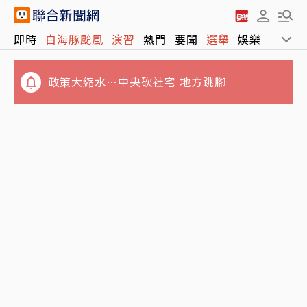
即時
白海豚颱風
演習
熱門
要聞
選舉
娛樂
運動
政策大縮水…中央砍社宅 地方跳腳
白海豚北方海面擦邊過 降雨集中竹苗