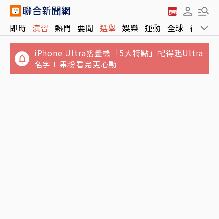
即時
演習
熱門
要聞
選舉
娛樂
運動
全球
社會
iPhone Ultra摺疊機「5大特點」配得起Ultra
名字！果粉看完更心動
台積電收跌40元拉低台股收盤下挫214點 千金
慈濟遭狠詐10億！律師公會前理事長見證嚴法
股表現亮眼
師「下跪頂禮」博信任