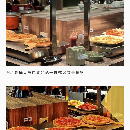
圖／翻攝自孫東寶台式牛排教父臉書粉專