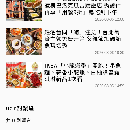
藏身巴洛克風古蹟飯店 秀證件
再享「用餐9折」暢吃到下午
2026-08-06 12:00
姓名音同「鮪」注意！台北萬
豪主餐免費升等 父親節加碼鮪
魚現切秀
2026-08-06 10:30
IKEA「小龍蝦季」開跑！墨魚
麵、蒜香小龍蝦、白柚蜂蜜霜
淇淋新品1次看
2026-08-05 14:59
udn討論區
共
則留言
0