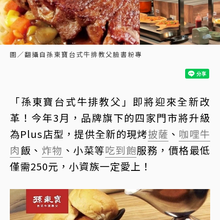
圖／翻攝自孫東寶台式牛排教父臉書粉專
「孫東寶台式牛排教父」即將迎來全新改
革！今年3月，品牌旗下的四家門市將升級
為Plus店型，提供全新的現烤
披薩
、
咖哩
牛
肉
飯、
炸物
、小菜等
吃到飽
服務，價格最低
僅需250元，小資族一定愛上！