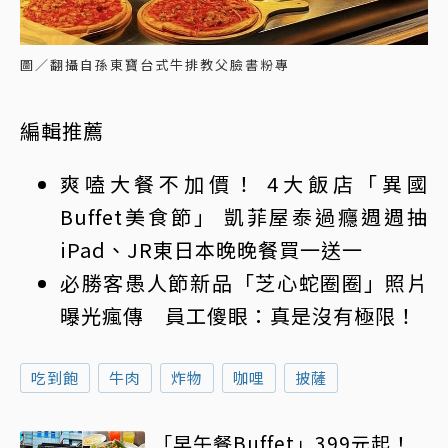
圖／翻攝自孫東寶台式牛排教父臉書粉專
編輯推薦
爽嗑大餐不加價！ 4大飯店「異國
Buffet美食節」 凱菲屋泰過癮週週抽
iPad、JR東日本晚晚餐買一送一
必勝客愚人節新品「芝心蛇圈圈」照片
曝光瘋傳 員工傻眼：真是沒有極限！
吃到飽
牛肉
炸物
咖哩
披薩
「早午餐Buffet」399元起！