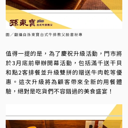
圖／翻攝自孫東寶台式牛排教父臉書粉專
值得一提的是，為了慶祝升級活動，門市將
於3月底前舉辦開幕活動，包括滿千送干貝
和點2客排餐並升級雙拼的贈送牛肉乾等優
惠。這次升級將為顧客帶來全新的用餐體
驗，絕對是吃貨們不容錯過的美食盛宴！