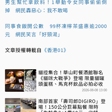
男生幫忙拿飲料！1舉動令女同事偷偷倒
掉 網民轟惡心：我不敢喝
同事食飯開公數 99杯凍檸茶盛惠逾2000
元 網民笑言「好頸渴」
文章授權轉載自
《香港01》
貓控集合！華山町餐酒館聯名
《貓咪大戰爭》登場 限量貓罐
頭蛋糕、馬克杯飲品必拍必收
2026-08-08 13:00
南部首家「壽司郎DIGIRO」登
場！150公分巨幕點餐 限時