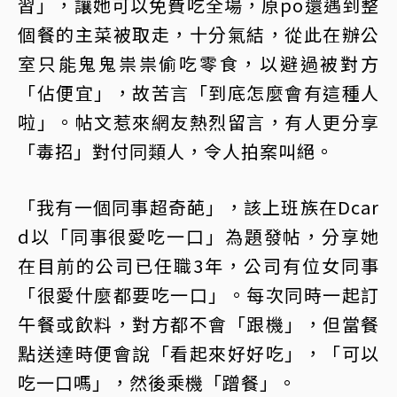
習」，讓她可以免費吃全場，原po還遇到整
個餐的主菜被取走，十分氣結，從此在辦公
室只能鬼鬼祟祟偷吃零食，以避過被對方
「佔便宜」，故苦言「到底怎麼會有這種人
啦」。帖文惹來網友熱烈留言，有人更分享
「毒招」對付同類人，令人拍案叫絕。
「我有一個同事超奇葩」，該上班族在Dcar
d以「同事很愛吃一口」為題發帖，分享她
在目前的公司已任職3年，公司有位女同事
「很愛什麼都要吃一口」。每次同時一起訂
午餐或飲料，對方都不會「跟機」，但當餐
點送達時便會說「看起來好好吃」，「可以
吃一口嗎」，然後乘機「蹭餐」。