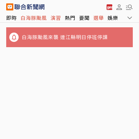
永和豆漿創始人林炳生病逝享壽70歲 訃告稱
即時
白海豚颱風
演習
熱門
要聞
選舉
娛樂
運動
「是照亮別人的燈塔」
白海豚颱風來襲 連江縣明日停班停課
林志玲父親節曬帥兒照！墨鏡特效遮不住 完美
基因神複製帥出新高度