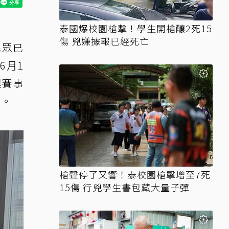
泰國爆校園槍擊！學生開槍釀2死15
傷 兇嫌據報已經死亡
民眾已
6月1
與賽事
圍。
槍聲停了又響！泰校園槍擊增至7死
15傷 行兇學生書包藏大量子彈