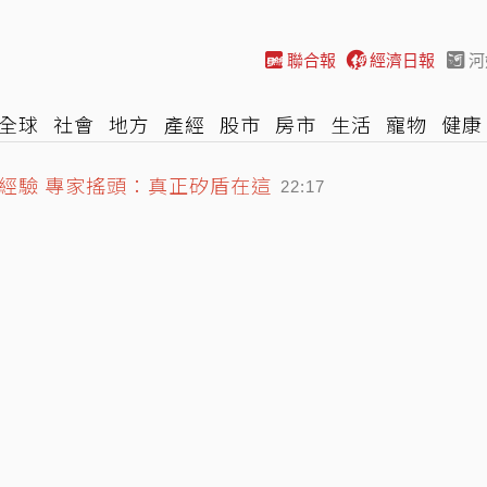
聯合報
經濟日報
河
全球
社會
地方
產經
股市
房市
生活
寵物
健康
際
NBA
時尚
汽車
棒球
HBL
遊戲
專題
網誌
經驗 專家搖頭：真正矽盾在這
22:17