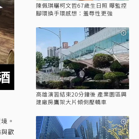
陳佩琪曬柯文哲67歲生日照 曝監控
腳環換手環感想：羞辱性更強
高雄演習結束20分鐘後 產業園區興
建廠房鷹架大片傾倒壓轎車
環境。
防與歡