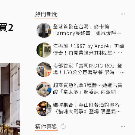
熱門新聞
買2
全球首發在台灣！麥卡倫
Harmony最終章「椰風煖韻」
桃園機場限量登場
江振誠「1887 by André」再續
傳奇！甫開業摘米其林2星、年
度開業大獎
南部首家「壽司郎DIGIRO」登
場！150公分巨幕點餐 限時「生
鮭魚2+1貫60元」省錢攻略快看
超商買熱狗拿3種醬…她遭店員
酸「拿太多」超委屈 兩派網友
掀論戰
貓控集合！華山町餐酒館聯名
《貓咪大戰爭》登場 限量貓罐
頭蛋糕、馬克杯飲品必拍必收
猜你喜歡