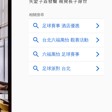
失愛子首發聲 親揭長子身世