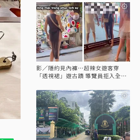
影／隱約見內褲…超辣女遊客穿
「透視裙」遊古蹟 導覽員拒入全網
讚翻