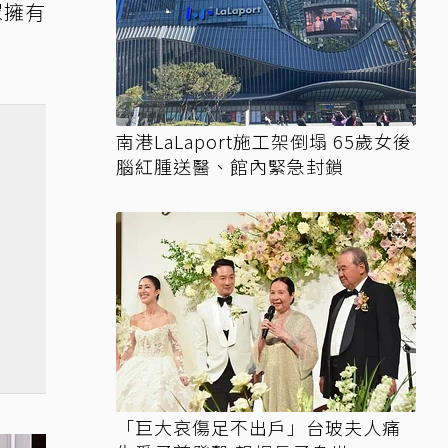
眾擁有
南港LaLaport施工架倒塌 65歲女後
腦紅腫送醫、館內緊急封鎖
「巨大哀傷足不出戶」台玻夫人痛