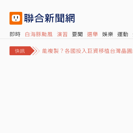
即時
白海豚颱風
演習
要聞
選舉
娛樂
運動
閱讀
旅遊
雜誌
報時光
倡議+
500輯
轉角國
能複製？各國投入巨資移植台灣晶圓
快訊