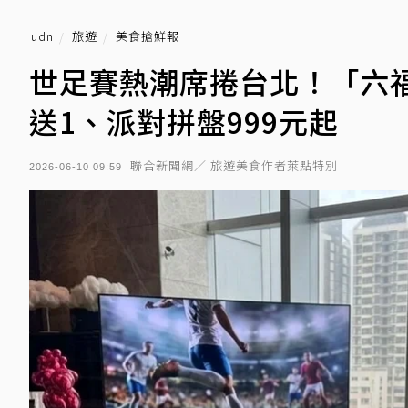
udn
旅遊
美食搶鮮報
世足賽熱潮席捲台北！「六
送1、派對拼盤999元起
聯合新聞網／ 旅遊美食作者萊點特別
2026-06-10 09:59