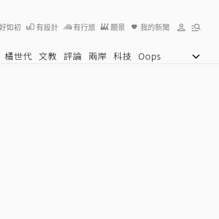
好如初
有設計
有行旅
願景
我的新聞
橘世代
文教
評論
兩岸
科技
Oops
女子漾
陽光行動
影音網
U好學