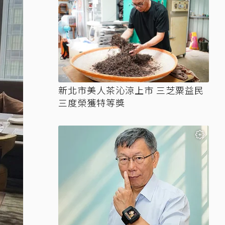
新北市美人茶沁涼上市 三芝粟益民
三度榮獲特等獎