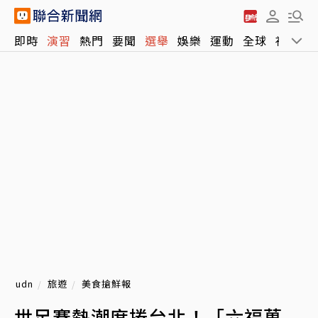
即時
演習
熱門
要聞
選舉
娛樂
運動
全球
社會
udn
旅遊
美食搶鮮報
世足賽熱潮席捲台北！「六福萬